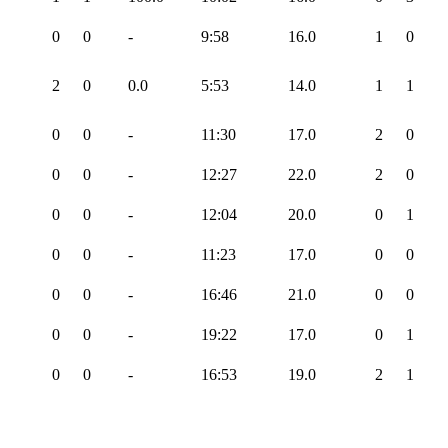
0
0
-
9:58
16.0
1
0
2
0
0.0
5:53
14.0
1
1
0
0
-
11:30
17.0
2
0
0
0
-
12:27
22.0
2
0
0
0
-
12:04
20.0
0
1
0
0
-
11:23
17.0
0
0
0
0
-
16:46
21.0
0
0
0
0
-
19:22
17.0
0
1
0
0
-
16:53
19.0
2
1