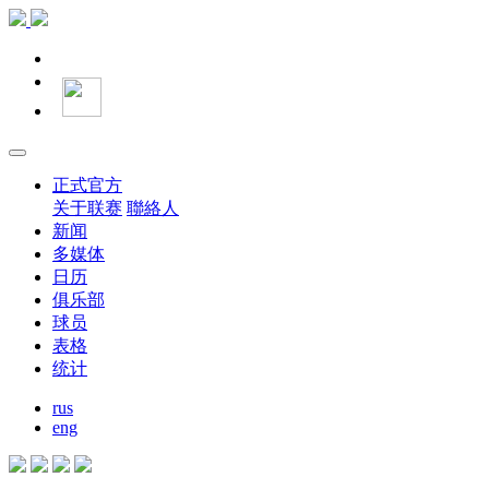
正式官方
关于联赛
聯絡人
新闻
多媒体
日历
俱乐部
球员
表格
统计
rus
eng