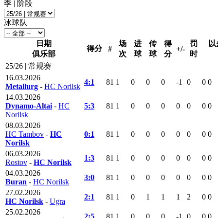
季 | 阶段
冰球队
日期
场
进
传
得
罚
以
得分
#
+/-
俱乐部
次
球
球
分
时
25/26 | 常规赛
16.03.2026
4:1
81
1
0
0
0
-1
0
0
0
Metallurg
-
HC Norilsk
14.03.2026
Dynamo-Altai
-
HC
5:3
81
1
0
0
0
0
0
0
0
Norilsk
08.03.2026
HC Tambov
-
HC
0:1
81
1
0
0
0
0
0
0
0
Norilsk
06.03.2026
1:3
81
1
0
0
0
0
0
0
0
Rostov
-
HC Norilsk
04.03.2026
3:0
81
1
0
0
0
0
0
0
0
Buran
-
HC Norilsk
27.02.2026
2:1
81
1
0
1
1
1
2
0
0
HC Norilsk
-
Ugra
25.02.2026
2:5
81
1
0
0
0
-1
0
0
0