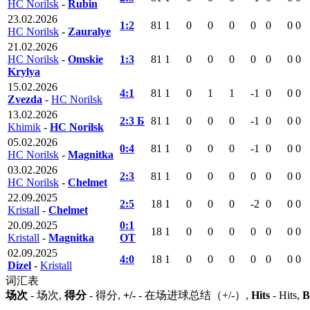
HC Norilsk
-
Rubin
23.02.2026
1:2
81
1
0
0
0
0
0
0
0
HC Norilsk
-
Zauralye
21.02.2026
HC Norilsk
-
Omskie
1:3
81
1
0
0
0
0
0
0
0
Krylya
15.02.2026
4:1
81
1
0
1
1
-1
0
0
0
Zvezda
-
HC Norilsk
13.02.2026
2:3 Б
81
1
0
0
0
-1
0
0
0
Khimik
-
HC Norilsk
05.02.2026
0:4
81
1
0
0
0
-1
0
0
0
HC Norilsk
-
Magnitka
03.02.2026
2:3
81
1
0
0
0
0
0
0
0
HC Norilsk
-
Chelmet
22.09.2025
2:5
18
1
0
0
0
-2
0
0
0
Kristall
-
Chelmet
20.09.2025
0:1
18
1
0
0
0
0
0
0
0
Kristall
-
Magnitka
ОТ
02.09.2025
4:0
18
1
0
0
0
0
0
0
0
Dizel
-
Kristall
词汇表
场次
- 场次,
得分
- 得分,
+/-
- 在场进球总结（+/-）,
Hits
- Hits,
B