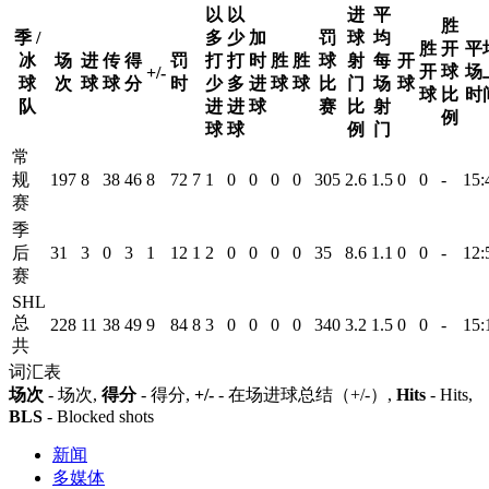
以
以
进
平
胜
季 /
多
少
加
罚
球
均
胜
开
平
冰
场
进
传
得
罚
打
打
时
胜
胜
球
射
每
开
开
球
场
+/-
球
次
球
球
分
时
少
多
进
球
球
比
门
场
球
球
比
时
队
进
进
球
赛
比
射
例
球
球
例
门
常
规
197
8
38
46
8
72
7
1
0
0
0
0
305
2.6
1.5
0
0
-
15:
赛
季
后
31
3
0
3
1
12
1
2
0
0
0
0
35
8.6
1.1
0
0
-
12:
赛
SHL
总
228
11
38
49
9
84
8
3
0
0
0
0
340
3.2
1.5
0
0
-
15:
共
词汇表
场次
- 场次,
得分
- 得分,
+/-
- 在场进球总结（+/-）,
Hits
- Hits,
BLS
- Blocked shots
新闻
多媒体