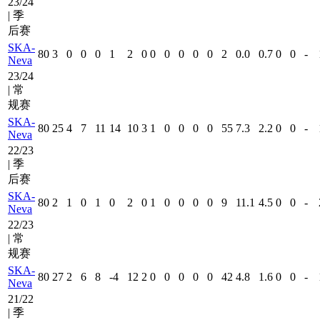
23/24
| 季
后赛
SKA-
80
3
0
0
0
1
2
0
0
0
0
0
0
2
0.0
0.7
0
0
-
Neva
23/24
| 常
规赛
SKA-
80
25
4
7
11
14
10
3
1
0
0
0
0
55
7.3
2.2
0
0
-
Neva
22/23
| 季
后赛
SKA-
80
2
1
0
1
0
2
0
1
0
0
0
0
9
11.1
4.5
0
0
-
Neva
22/23
| 常
规赛
SKA-
80
27
2
6
8
-4
12
2
0
0
0
0
0
42
4.8
1.6
0
0
-
Neva
21/22
| 季