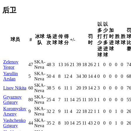
后卫
以
以
多
少
加
冰球
场
进
传
得
罚
打
打
时
胜
胜
球员
#
+/-
队
次
球
球
分
时
少
多
进
球
球
进
进
球
球
球
Zelenov
SKA-
47
48
3
13
16
21
39
18
26
2
1
0
0
0
0
7
Yegor
Neva
Yarullin
SKA-
5
50
4
8
12
4
34
30
14
4
0
0
0
0
0
6
Arslan
Neva
SKA-
Lisov Nikita
60
38
5
6
11
1
20
19
14
2
3
0
0
0
0
7
Neva
Gryaznov
SKA-
80
25
4
7
11
14
25
11
10
3
1
0
0
0
0
5
Grigory
Neva
Koromyslov
SKA-
9
32
2
9
11
4
22
18
22
1
1
0
0
1
0
2
Arseny
Neva
Vashchenko
SKA-
44
35
2
8
10
14
25
11
43
2
0
0
0
1
0
2
Grigory
Neva