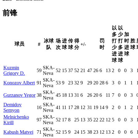
前锋
以
以
多
少
加
冰球
场
进
传
得
罚
打
打
时
胜
球员
#
+/-
队
次
球
球
分
时
少
多
进
球
进
进
球
球
球
Kuzmin
SKA-
59
52
15
37
52
21
47
26
6
13
2
0
0
3
Grigory D.
Neva
SKA-
Konozov Albert
91
53
9
23
32
9
29
20
28
6
3
0
1
1
Neva
SKA-
Gurzanov Yegor
38
45
18
13
31
6
26
20
6
11
7
0
0
3
Neva
Demidov
SKA-
16
41
11
17
28
12
31
19
14
9
2
0
1
2
Semyon
Neva
Melnichenko
SKA-
97
52
17
8
25
13
35
22
22
12
5
0
0
3
Kirill
Neva
SKA-
Kabush Matvei
71
52
15
9
24
15
38
23
12
13
2
0
0
6
Neva