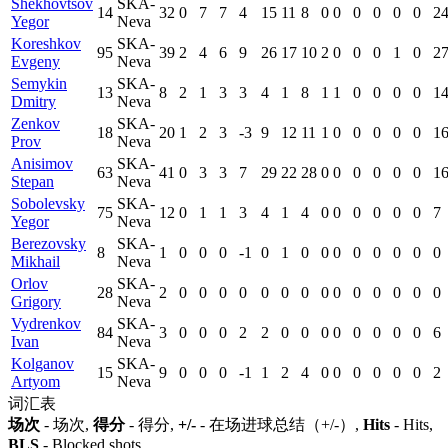
Shekhovtsov
SKA-
14
32
0
7
7
4
15
11
8
0
0
0
0
0
0
2
Yegor
Neva
Koreshkov
SKA-
95
39
2
4
6
9
26
17
10
2
0
0
0
1
0
2
Evgeny
Neva
Semykin
SKA-
13
8
2
1
3
3
4
1
8
1
1
0
0
0
0
1
Dmitry
Neva
Zenkov
SKA-
18
20
1
2
3
-3
9
12
11
1
0
0
0
0
0
1
Prov
Neva
Anisimov
SKA-
63
41
0
3
3
7
29
22
28
0
0
0
0
0
0
1
Stepan
Neva
Sobolevsky
SKA-
75
12
0
1
1
3
4
1
4
0
0
0
0
0
0
7
Yegor
Neva
Berezovsky
SKA-
8
1
0
0
0
-1
0
1
0
0
0
0
0
0
0
0
Mikhail
Neva
Orlov
SKA-
28
2
0
0
0
0
0
0
0
0
0
0
0
0
0
0
Grigory
Neva
Vydrenkov
SKA-
84
3
0
0
0
2
2
0
0
0
0
0
0
0
0
6
Ivan
Neva
Kolganov
SKA-
15
9
0
0
0
-1
1
2
4
0
0
0
0
0
0
2
Artyom
Neva
词汇表
场次
- 场次,
得分
- 得分,
+/-
- 在场进球总结（+/-）,
Hits
- Hits,
BLS
- Blocked shots