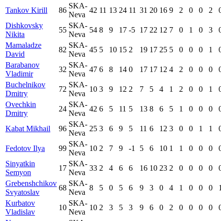
SKA-
Tankov Kirill
86
42
11
13
24
11
31
20
16
9
2
0
0
2
Neva
Dishkovsky
SKA-
55
54
8
9
17
-5
17
22
12
7
0
1
0
3
Nikita
Neva
Mamaladze
SKA-
82
45
5
10
15
2
19
17
25
5
0
0
0
1
David
Neva
Barabanov
SKA-
32
47
6
8
14
0
17
17
12
4
2
0
0
0
Vladimir
Neva
Buchelnikov
SKA-
72
10
3
9
12
2
7
5
4
1
2
0
0
1
Dmitry
Neva
Ovechkin
SKA-
24
42
6
5
11
5
13
8
6
5
1
0
0
0
Dmitry
Neva
SKA-
Kabat Mikhail
96
25
3
6
9
5
11
6
12
3
0
0
1
1
Neva
SKA-
Fedotov Ilya
99
10
2
7
9
-1
5
6
10
1
1
0
0
0
Neva
Sinyatkin
SKA-
17
33
2
4
6
6
16
10
23
2
0
0
0
0
Semyon
Neva
Grebenshchikov
SKA-
68
8
5
0
5
6
9
3
0
4
1
0
0
0
Svyatoslav
Neva
Kurbatov
SKA-
10
10
2
3
5
3
9
6
0
2
0
0
0
0
Vladislav
Neva