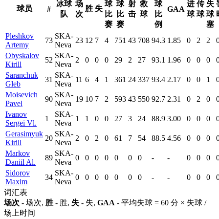
冰球
场
球
球
射
救
球
进
传
失
球员
胜
失
#
GAA
队
次
比
比
击
球
比
球
球
球
赛
赛
例
塞
Pleshkov
SKA-
73
23
12
7
4
751
43
708
94.3
1.85
0
2
2
Artemy
Neva
Obyskalov
SKA-
52
2
0
0
0
29
2
27
93.1
1.96
0
0
0
Kirill
Neva
Saranchuk
SKA-
31
11
6
4
1
361
24
337
93.4
2.17
0
0
1
Gleb
Neva
Moisevich
SKA-
90
19
10
7
2
593
43
550
92.7
2.31
0
2
0
Pavel
Neva
Ivanov
SKA-
1
1
1
0
0
27
3
24
88.9
3.00
0
0
0
Sergei Vl.
Neva
Gerasimyuk
SKA-
20
2
0
2
0
61
7
54
88.5
4.56
0
0
0
Kirill
Neva
Markov
SKA-
89
0
0
0
0
0
0
0
-
-
0
0
0
Daniil Al.
Neva
Sidorov
SKA-
34
0
0
0
0
0
0
0
-
-
0
0
0
Maxim
Neva
词汇表
场次
- 场次,
胜
- 胜,
失
- 失,
GAA
- 平均失球 = 60 分 × 失球 /
场上时间