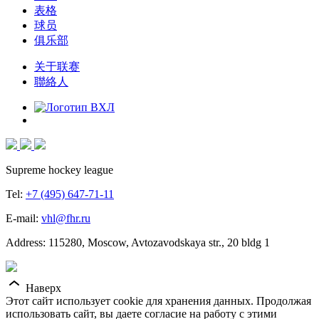
表格
球员
俱乐部
关于联赛
聯絡人
Supreme hockey league
Tel:
+7 (495) 647-71-11
E-mail:
vhl@fhr.ru
Address: 115280, Moscow, Avtozavodskaya str., 20 bldg 1
Наверх
Этот сайт использует cookie для хранения данных. Продолжая
использовать сайт, вы даете согласие на работу с этими