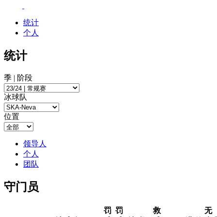
统计
个人
统计
季 | 阶段
冰球队
位置
领导人
个人
团队
守门员
罚
罚
救
无