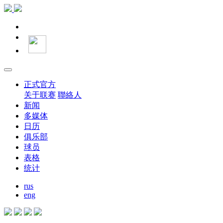
正式官方
关于联赛
聯絡人
新闻
多媒体
日历
俱乐部
球员
表格
统计
rus
eng