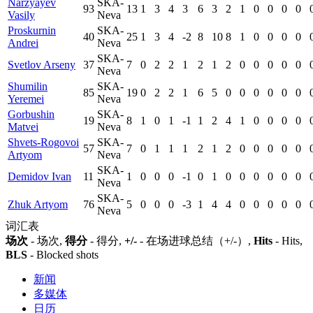
Narzyayev
SKA-
93
13
1
3
4
3
6
3
2
1
0
0
0
0
Vasily
Neva
Proskurnin
SKA-
40
25
1
3
4
-2
8
10
8
1
0
0
0
0
Andrei
Neva
SKA-
Svetlov Arseny
37
7
0
2
2
1
2
1
2
0
0
0
0
0
Neva
Shumilin
SKA-
85
19
0
2
2
1
6
5
0
0
0
0
0
0
Yeremei
Neva
Gorbushin
SKA-
19
8
1
0
1
-1
1
2
4
1
0
0
0
0
Matvei
Neva
Shvets-Rogovoi
SKA-
57
7
0
1
1
1
2
1
2
0
0
0
0
0
Artyom
Neva
SKA-
Demidov Ivan
11
1
0
0
0
-1
0
1
0
0
0
0
0
0
Neva
SKA-
Zhuk Artyom
76
5
0
0
0
-3
1
4
4
0
0
0
0
0
Neva
词汇表
场次
- 场次,
得分
- 得分,
+/-
- 在场进球总结（+/-）,
Hits
- Hits,
BLS
- Blocked shots
新闻
多媒体
日历