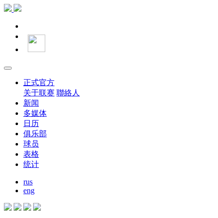
正式官方
关于联赛
聯絡人
新闻
多媒体
日历
俱乐部
球员
表格
统计
rus
eng