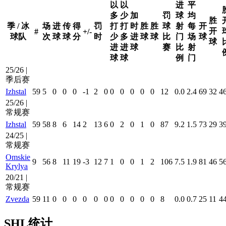
以
以
进
平
多
少
加
罚
球
均
胜
季 / 冰
场
进
传
得
罚
打
打
时
胜
胜
球
射
每
开
开
#
+/-
球队
次
球
球
分
时
少
多
进
球
球
比
门
场
球
球
进
进
球
赛
比
射
球
球
例
门
25/26 |
季后赛
Izhstal
59
5
0
0
0
-1
2
0
0
0
0
0
0
12
0.0
2.4
69
32
46
25/26 |
常规赛
Izhstal
59
58
8
6
14
2
13
6
0
2
0
1
0
87
9.2
1.5
73
29
39
24/25 |
常规赛
Omskie
9
56
8
11
19
-3
12
7
1
0
0
1
2
106
7.5
1.9
81
46
56
Krylya
20/21 |
常规赛
Zvezda
59
11
0
0
0
0
0
0
0
0
0
0
0
8
0.0
0.7
25
11
44
SHL统计