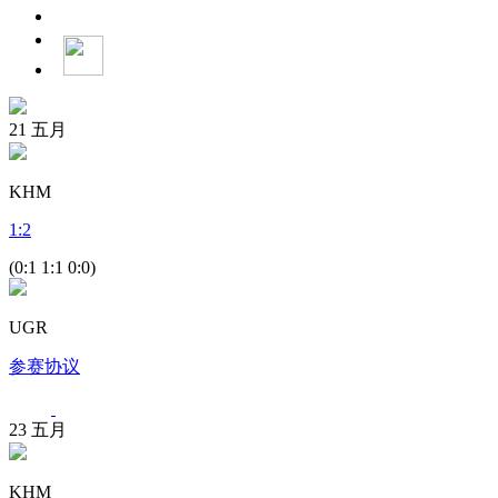
21
五月
KHM
1
:
2
(0:1 1:1 0:0)
UGR
参赛协议
23
五月
KHM