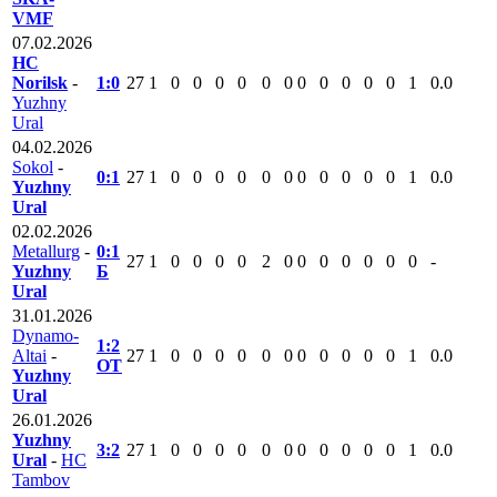
VMF
07.02.2026
HC
Norilsk
-
1:0
27
1
0
0
0
0
0
0
0
0
0
0
0
1
0.0
Yuzhny
Ural
04.02.2026
Sokol
-
0:1
27
1
0
0
0
0
0
0
0
0
0
0
0
1
0.0
Yuzhny
Ural
02.02.2026
Metallurg
-
0:1
27
1
0
0
0
0
2
0
0
0
0
0
0
0
-
Yuzhny
Б
Ural
31.01.2026
Dynamo-
1:2
Altai
-
27
1
0
0
0
0
0
0
0
0
0
0
0
1
0.0
ОТ
Yuzhny
Ural
26.01.2026
Yuzhny
3:2
27
1
0
0
0
0
0
0
0
0
0
0
0
1
0.0
Ural
-
HC
Tambov