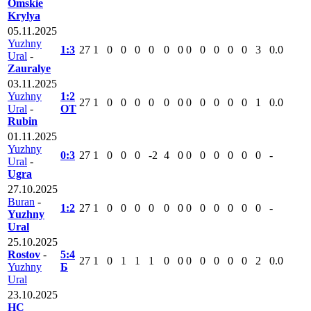
Omskie
Krylya
05.11.2025
Yuzhny
1:3
27
1
0
0
0
0
0
0
0
0
0
0
0
3
0.0
Ural
-
Zauralye
03.11.2025
Yuzhny
1:2
27
1
0
0
0
0
0
0
0
0
0
0
0
1
0.0
Ural
-
ОТ
Rubin
01.11.2025
Yuzhny
0:3
27
1
0
0
0
-2
4
0
0
0
0
0
0
0
-
Ural
-
Ugra
27.10.2025
Buran
-
1:2
27
1
0
0
0
0
0
0
0
0
0
0
0
0
-
Yuzhny
Ural
25.10.2025
Rostov
-
5:4
27
1
0
1
1
1
0
0
0
0
0
0
0
2
0.0
Yuzhny
Б
Ural
23.10.2025
HC