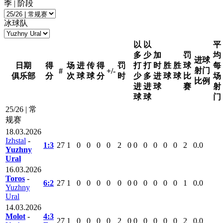
季 | 阶段
冰球队
以
以
平
多
少
加
罚
均
进球
日期
得
场
进
传
得
罚
打
打
时
胜
胜
球
每
射门
#
+/-
俱乐部
分
次
球
球
分
时
少
多
进
球
球
比
场
比例
进
进
球
赛
射
球
球
门
25/26 | 常
规赛
18.03.2026
Izhstal
-
1:3
27
1
0
0
0
0
2
0
0
0
0
0
0
2
0.0
Yuzhny
Ural
16.03.2026
Toros
-
6:2
27
1
0
0
0
0
0
0
0
0
0
0
0
1
0.0
Yuzhny
Ural
14.03.2026
Molot
-
4:3
27
1
0
0
0
0
2
0
0
0
0
0
0
2
0.0