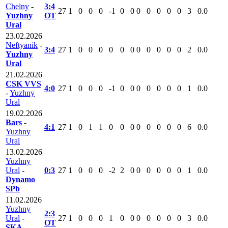
Chelny
-
3:4
27
1
0
0
0
-1
0
0
0
0
0
0
0
3
0.0
Yuzhny
ОТ
Ural
23.02.2026
Neftyanik
-
3:4
27
1
0
0
0
0
0
0
0
0
0
0
0
2
0.0
Yuzhny
Ural
21.02.2026
CSK VVS
4:0
27
1
0
0
0
-1
0
0
0
0
0
0
0
1
0.0
-
Yuzhny
Ural
19.02.2026
Bars
-
4:1
27
1
0
1
1
0
0
0
0
0
0
0
0
6
0.0
Yuzhny
Ural
13.02.2026
Yuzhny
Ural
-
0:3
27
1
0
0
0
-2
2
0
0
0
0
0
0
1
0.0
Dynamo
SPb
11.02.2026
Yuzhny
2:3
Ural
-
27
1
0
0
0
1
0
0
0
0
0
0
0
3
0.0
ОТ
SKA-