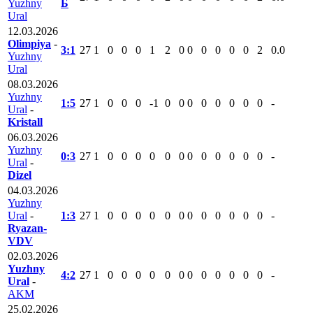
Yuzhny
Б
Ural
12.03.2026
Olimpiya
-
3:1
27
1
0
0
0
1
2
0
0
0
0
0
0
2
0.0
Yuzhny
Ural
08.03.2026
Yuzhny
1:5
27
1
0
0
0
-1
0
0
0
0
0
0
0
0
-
Ural
-
Kristall
06.03.2026
Yuzhny
0:3
27
1
0
0
0
0
0
0
0
0
0
0
0
0
-
Ural
-
Dizel
04.03.2026
Yuzhny
Ural
-
1:3
27
1
0
0
0
0
0
0
0
0
0
0
0
0
-
Ryazan-
VDV
02.03.2026
Yuzhny
4:2
27
1
0
0
0
0
0
0
0
0
0
0
0
0
-
Ural
-
AKM
25.02.2026