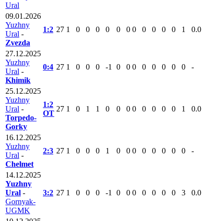
Ural
09.01.2026
Yuzhny
1:2
27
1
0
0
0
0
0
0
0
0
0
0
0
1
0.0
Ural
-
Zvezda
27.12.2025
Yuzhny
0:4
27
1
0
0
0
-1
0
0
0
0
0
0
0
0
-
Ural
-
Khimik
25.12.2025
Yuzhny
1:2
Ural
-
27
1
0
1
1
0
0
0
0
0
0
0
0
1
0.0
ОТ
Torpedo-
Gorky
16.12.2025
Yuzhny
2:3
27
1
0
0
0
1
0
0
0
0
0
0
0
0
-
Ural
-
Chelmet
14.12.2025
Yuzhny
Ural
-
3:2
27
1
0
0
0
-1
0
0
0
0
0
0
0
3
0.0
Gornyak-
UGMK