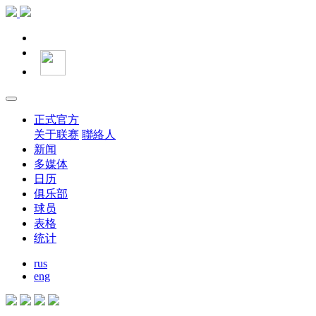
正式官方
关于联赛
聯絡人
新闻
多媒体
日历
俱乐部
球员
表格
统计
rus
eng