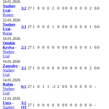
24.01.2026
Yuzhny
3:2
27
1
0
0
0
2
0
0
0
0
0
0
0
2
0.0
Ural
-
Rostov
22.01.2026
Yuzhny
3:1
27
1
0
0
0
1
0
0
0
0
0
0
0
1
0.0
Ural
-
Buran
18.01.2026
Omskie
Krylya
-
2:1
27
1
0
0
0
0
0
0
0
0
0
0
0
1
0.0
Yuzhny
Ural
16.01.2026
Zauralye
-
3:1
27
1
0
0
0
0
0
0
0
0
0
0
0
2
0.0
Yuzhny
Ural
14.01.2026
Rubin
-
6:1
27
1
0
1
1
-3
2
0
0
0
0
0
0
0
-
Yuzhny
Ural
12.01.2026
Ugra
-
3:2
27
1
0
0
0
0
0
0
0
0
0
0
0
0
-
Yuzhny
ОТ