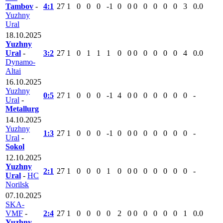
Tambov
-
4:1
27
1
0
0
0
-1
0
0
0
0
0
0
0
3
0.0
Yuzhny
Ural
18.10.2025
Yuzhny
Ural
-
3:2
27
1
0
1
1
1
0
0
0
0
0
0
0
4
0.0
Dynamo-
Altai
16.10.2025
Yuzhny
0:5
27
1
0
0
0
-1
4
0
0
0
0
0
0
0
-
Ural
-
Metallurg
14.10.2025
Yuzhny
1:3
27
1
0
0
0
-1
0
0
0
0
0
0
0
0
-
Ural
-
Sokol
12.10.2025
Yuzhny
2:1
27
1
0
0
0
1
0
0
0
0
0
0
0
0
-
Ural
-
HC
Norilsk
07.10.2025
SKA-
VMF
-
2:4
27
1
0
0
0
0
2
0
0
0
0
0
0
1
0.0
Yuzhny