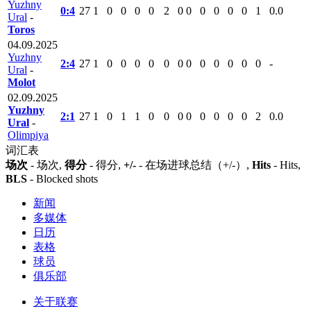
Yuzhny
0:4
27
1
0
0
0
0
2
0
0
0
0
0
0
1
0.0
Ural
-
Toros
04.09.2025
Yuzhny
2:4
27
1
0
0
0
0
0
0
0
0
0
0
0
0
-
Ural
-
Molot
02.09.2025
Yuzhny
2:1
27
1
0
1
1
0
0
0
0
0
0
0
0
2
0.0
Ural
-
Olimpiya
词汇表
场次
- 场次,
得分
- 得分,
+/-
- 在场进球总结（+/-）,
Hits
- Hits,
BLS
- Blocked shots
新闻
多媒体
日历
表格
球员
俱乐部
关于联赛