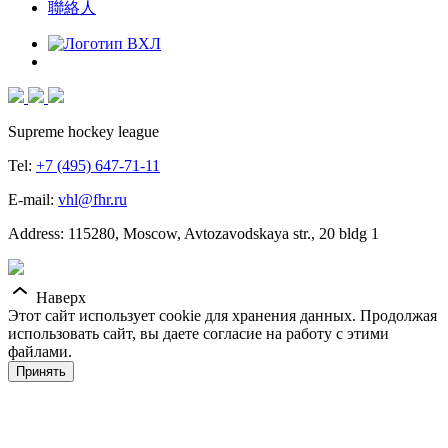
聯絡人
Supreme hockey league
Tel:
+7 (495) 647-71-11
E-mail:
vhl@fhr.ru
Address: 115280, Moscow, Avtozavodskaya str., 20 bldg 1
Наверх
Этот сайт использует cookie для хранения данных. Продолжая
использовать сайт, вы даете согласие на работу с этими
файлами.
Принять