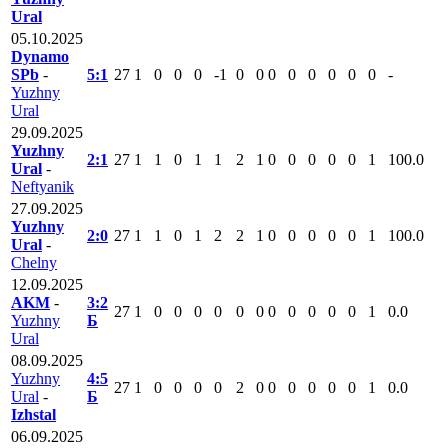
Ural
05.10.2025
Dynamo
SPb
-
5:1
27
1
0
0
0
-1
0
0
0
0
0
0
0
0
-
Yuzhny
Ural
29.09.2025
Yuzhny
2:1
27
1
1
0
1
1
2
1
0
0
0
0
0
1
100.0
Ural
-
Neftyanik
27.09.2025
Yuzhny
2:0
27
1
1
0
1
2
2
1
0
0
0
0
0
1
100.0
Ural
-
Chelny
12.09.2025
AKM
-
3:2
27
1
0
0
0
0
0
0
0
0
0
0
0
1
0.0
Yuzhny
Б
Ural
08.09.2025
Yuzhny
4:5
27
1
0
0
0
0
2
0
0
0
0
0
0
1
0.0
Ural
-
Б
Izhstal
06.09.2025