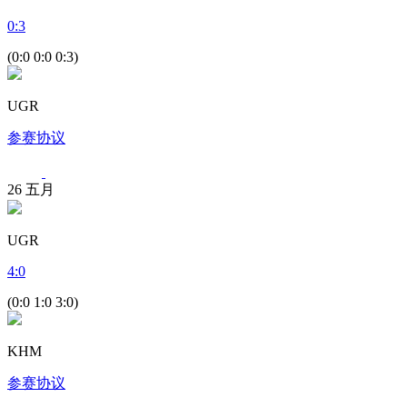
0
:
3
(0:0 0:0 0:3)
UGR
参赛协议
26
五月
UGR
4
:
0
(0:0 1:0 3:0)
KHM
参赛协议