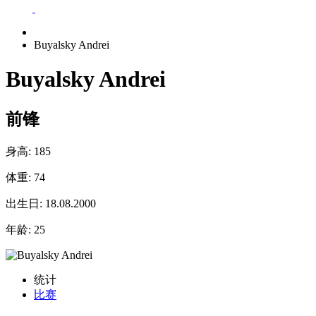
Buyalsky Andrei
Buyalsky Andrei
前锋
身高:
185
体重:
74
出生日:
18.08.2000
年龄:
25
统计
比赛