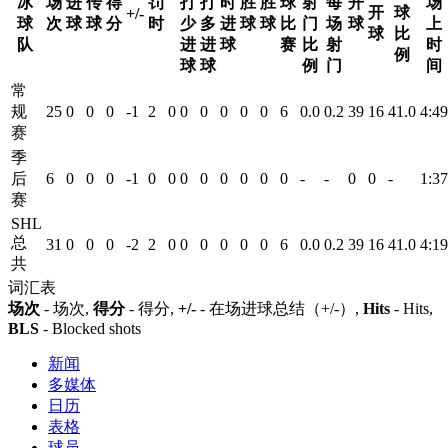
冰
场
进
传
得
罚
打
打
时
胜
胜
球
射
每
开
场
开
球
+/-
球
次
球
球
分
时
少
多
进
球
球
比
门
场
球
上
球
比
队
进
进
球
赛
比
射
时
例
球
球
例
门
间
常
规
25
0
0
0
-1
2
0
0
0
0
0
0
6
0.0
0.2
39
16
41.0
4:49
赛
季
后
6
0
0
0
-1
0
0
0
0
0
0
0
0
-
-
0
0
-
1:37
赛
SHL
总
31
0
0
0
-2
2
0
0
0
0
0
0
6
0.0
0.2
39
16
41.0
4:19
共
词汇表
场次
- 场次,
得分
- 得分,
+/-
- 在场进球总结（+/-）,
Hits
- Hits,
BLS
- Blocked shots
新闻
多媒体
日历
表格
球员