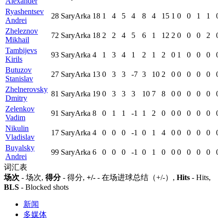
Alexander
Ryashentsev
28
SaryArka
18
1
4
5
4
8
4
15
1
0
0
1
1
Andrei
Zheleznov
72
SaryArka
18
2
2
4
5
6
1
12
2
0
0
0
2
Mikhail
Tambijevs
93
SaryArka
4
1
3
4
1
2
1
2
0
1
0
0
0
Kirils
Butuzov
27
SaryArka
13
0
3
3
-7
3
10
2
0
0
0
0
0
Stanislav
Zhelnerovsky
81
SaryArka
19
0
3
3
3
10
7
8
0
0
0
0
0
Dmitry
Zelenkov
91
SaryArka
8
0
1
1
-1
1
2
0
0
0
0
0
0
Vadim
Nikulin
17
SaryArka
4
0
0
0
-1
0
1
4
0
0
0
0
0
Vladislav
Buyalsky
99
SaryArka
6
0
0
0
-1
0
1
0
0
0
0
0
0
Andrei
词汇表
场次
- 场次,
得分
- 得分,
+/-
- 在场进球总结（+/-）,
Hits
- Hits,
BLS
- Blocked shots
新闻
多媒体