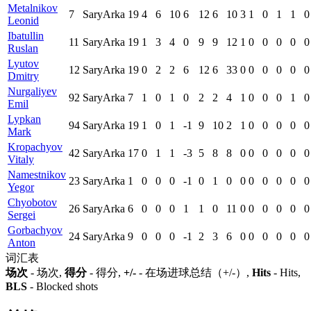
Metalnikov
7
SaryArka
19
4
6
10
6
12
6
10
3
1
0
1
1
0
Leonid
Ibatullin
11
SaryArka
19
1
3
4
0
9
9
12
1
0
0
0
0
0
Ruslan
Lyutov
12
SaryArka
19
0
2
2
6
12
6
33
0
0
0
0
0
0
Dmitry
Nurgaliyev
92
SaryArka
7
1
0
1
0
2
2
4
1
0
0
0
1
0
Emil
Lypkan
94
SaryArka
19
1
0
1
-1
9
10
2
1
0
0
0
0
0
Mark
Kropachyov
42
SaryArka
17
0
1
1
-3
5
8
8
0
0
0
0
0
0
Vitaly
Namestnikov
23
SaryArka
1
0
0
0
-1
0
1
0
0
0
0
0
0
0
Yegor
Chyobotov
26
SaryArka
6
0
0
0
1
1
0
11
0
0
0
0
0
0
Sergei
Gorbachyov
24
SaryArka
9
0
0
0
-1
2
3
6
0
0
0
0
0
0
Anton
词汇表
场次
- 场次,
得分
- 得分,
+/-
- 在场进球总结（+/-）,
Hits
- Hits,
BLS
- Blocked shots