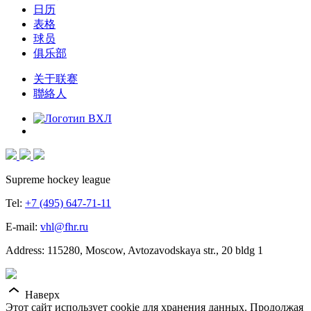
日历
表格
球员
俱乐部
关于联赛
聯絡人
Supreme hockey league
Tel:
+7 (495) 647-71-11
E-mail:
vhl@fhr.ru
Address: 115280, Moscow, Avtozavodskaya str., 20 bldg 1
Наверх
Этот сайт использует cookie для хранения данных. Продолжая