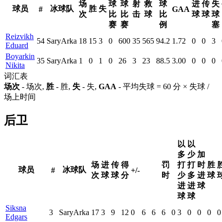
场
球
球
射
救
球
进
传
失
球员
冰球队
胜
失
#
GAA
次
比
比
击
球
比
球
球
球
赛
赛
例
塞
Reizvikh
54
SaryArka
18
15
3
0
600
35
565
94.2
1.72
0
0
3
Eduard
Boyarkin
35
SaryArka
1
0
1
0
26
3
23
88.5
3.00
0
0
0
Nikita
词汇表
场次
- 场次,
胜
- 胜,
失
- 失,
GAA
- 平均失球 = 60 分 × 失球 /
场上时间
后卫
以
以
多
少
加
场
进
传
得
罚
打
打
时
胜
球员
冰球队
#
+/-
次
球
球
分
时
少
多
进
球
进
进
球
球
球
Siksna
3
SaryArka
17
3
9
12
0
6
6
6
0
3
0
0
0
0
Edgars