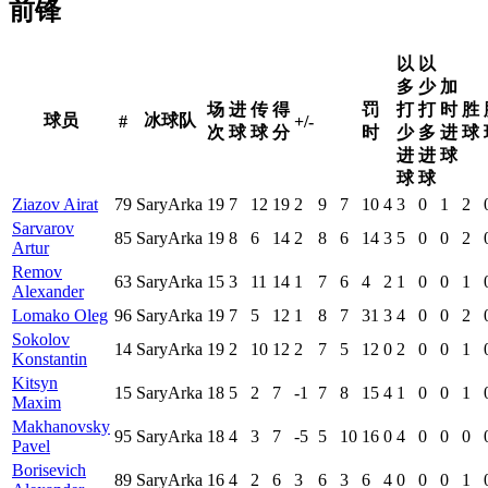
前锋
以
以
多
少
加
场
进
传
得
罚
打
打
时
胜
球员
冰球队
#
+/-
次
球
球
分
时
少
多
进
球
进
进
球
球
球
Ziazov Airat
79
SaryArka
19
7
12
19
2
9
7
10
4
3
0
1
2
Sarvarov
85
SaryArka
19
8
6
14
2
8
6
14
3
5
0
0
2
Artur
Remov
63
SaryArka
15
3
11
14
1
7
6
4
2
1
0
0
1
Alexander
Lomako Oleg
96
SaryArka
19
7
5
12
1
8
7
31
3
4
0
0
2
Sokolov
14
SaryArka
19
2
10
12
2
7
5
12
0
2
0
0
1
Konstantin
Kitsyn
15
SaryArka
18
5
2
7
-1
7
8
15
4
1
0
0
1
Maxim
Makhanovsky
95
SaryArka
18
4
3
7
-5
5
10
16
0
4
0
0
0
Pavel
Borisevich
89
SaryArka
16
4
2
6
3
6
3
6
4
0
0
0
1