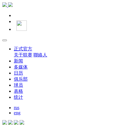
正式官方
关于联赛
聯絡人
新闻
多媒体
日历
俱乐部
球员
表格
统计
rus
eng