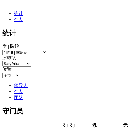
统计
个人
统计
季 | 阶段
冰球队
位置
领导人
个人
团队
守门员
罚
罚
救
无