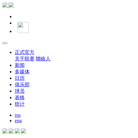
正式官方
关于联赛
聯絡人
新闻
多媒体
日历
俱乐部
球员
表格
统计
rus
eng