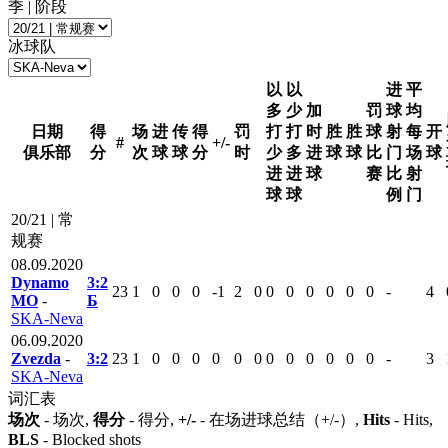
季 | 阶段
冰球队
以
以
进
平
多
少
加
罚
球
均
日期
得
场
进
传
得
罚
打
打
时
胜
胜
球
射
每
开
#
+/-
俱乐部
分
次
球
球
分
时
少
多
进
球
球
比
门
场
球
进
进
球
赛
比
射
球
球
例
门
20/21 | 常
规赛
08.09.2020
Dynamo
3:2
23
1
0
0
0
-1
2
0
0
0
0
0
0
0
-
4
MO
-
Б
SKA-Neva
06.09.2020
Zvezda
-
3:2
23
1
0
0
0
0
0
0
0
0
0
0
0
0
-
3
SKA-Neva
词汇表
场次
- 场次,
得分
- 得分,
+/-
- 在场进球总结（+/-）,
Hits
- Hits,
BLS
- Blocked shots