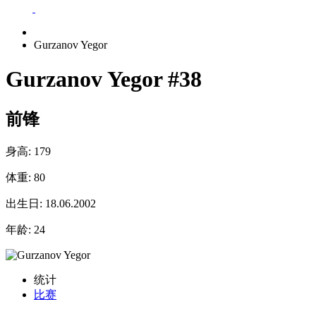
Gurzanov Yegor
Gurzanov Yegor
#38
前锋
身高:
179
体重:
80
出生日:
18.06.2002
年龄:
24
统计
比赛