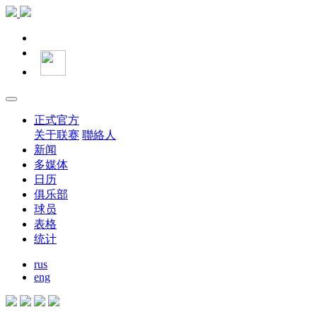
正式官方
关于联赛
聯絡人
新闻
多媒体
日历
俱乐部
球员
表格
统计
rus
eng