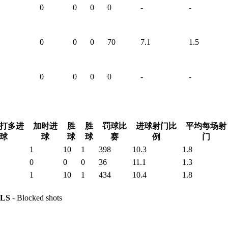
0
0
0
0
-
-
0
0
0
70
7.1
1.5
0
0
0
0
-
-
打多进
加时进
胜
胜
罚球比
进球射门比
平均每场射
球
球
球
球
赛
例
门
1
10
1
398
10.3
1.8
0
0
0
36
11.1
1.3
1
10
1
434
10.4
1.8
LS
- Blocked shots