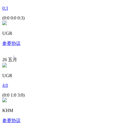
0
:
3
(0:0 0:0 0:3)
UGR
参赛协议
26
五月
UGR
4
:
0
(0:0 1:0 3:0)
KHM
参赛协议