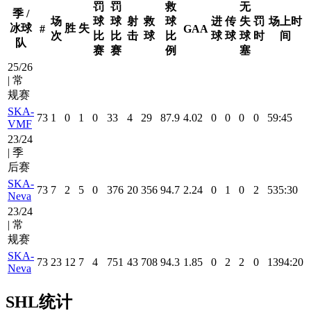
罚
罚
救
无
季 /
场
球
球
射
救
球
进
传
失
罚
场上时
冰球
胜
失
#
GAA
次
比
比
击
球
比
球
球
球
时
间
队
赛
赛
例
塞
25/26
| 常
规赛
SKA-
73
1
0
1
0
33
4
29
87.9
4.02
0
0
0
0
59:45
VMF
23/24
| 季
后赛
SKA-
73
7
2
5
0
376
20
356
94.7
2.24
0
1
0
2
535:30
Neva
23/24
| 常
规赛
SKA-
73
23
12
7
4
751
43
708
94.3
1.85
0
2
2
0
1394:20
Neva
SHL统计