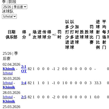
季 | 阶段
冰球队
以
以
进
平
多
少
加
罚
球
均
日期
得
场
进
传
得
罚
打
打
时
胜
胜
球
射
每
#
+/-
俱乐部
分
次
球
球
分
时
少
多
进
球
球
比
门
场
进
进
球
赛
比
射
球
球
例
门
25/26 | 季
后赛
02.04.2026
2:1
Khimik
-
82
1
0
0
0
-1
2
0
0
0
0
0
0
0
-
0
ОТ
Izhstal
30.03.2026
Izhstal
-
1:4
82
1
1
0
1
-1
0
1
0
0
0
0
0
3
33.3
0
Khimik
28.03.2026
Izhstal
-
2:5
82
1
0
0
0
-2
0
0
0
0
0
0
0
1
0.0
0
Khimik
25.03.2026