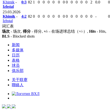
Khimik
-
0:3
82
1
0
0
0
0
0
0
0
0
0
0
0
2
0.0
0
Izhstal
23.03.2026
Khimik
-
4:2
82
0
0
0
0
0
0
0
0
0
0
0
0
0
-
0
Izhstal
词汇表
场次
- 场次,
得分
- 得分,
+/-
- 在场进球总结（+/-）,
Hits
- Hits,
BLS
- Blocked shots
新闻
多媒体
日历
表格
球员
俱乐部
关于联赛
聯絡人