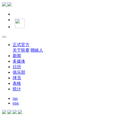
正式官方
关于联赛
聯絡人
新闻
多媒体
日历
俱乐部
球员
表格
统计
rus
eng