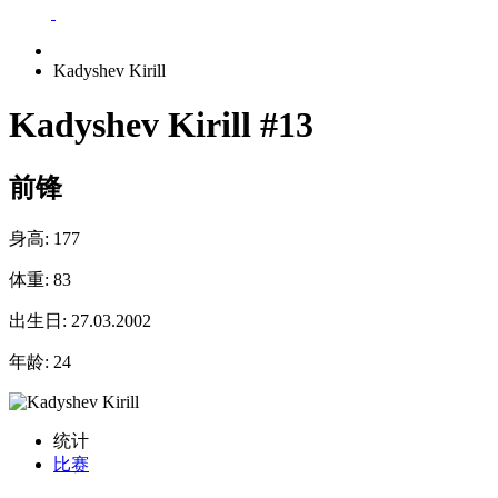
Kadyshev Kirill
Kadyshev Kirill
#13
前锋
身高:
177
体重:
83
出生日:
27.03.2002
年龄:
24
统计
比赛