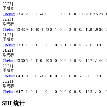
22/23 |
季后赛
Chelmet
13
4
2
0
2
-4
0
1
1
0
0
0
0
10
20.0
2.5
28
22/23 |
常规赛
Chelmet
13
43
9
10
19
-1
43
8
1
0
0
2
0
82
11.0
1.9
63
21/22 |
季后赛
Chelmet
13
3
1
0
1
1
2
1
0
0
1
1
0
4
25.0
1.3
0
21/22 |
常规赛
Chelmet
13
30
5
6
11
0
20
5
0
0
0
1
0
34
14.7
1.1
44
20/21 |
季后赛
Chelmet
64
3
0
0
0
-1
0
0
0
0
0
0
0
5
0.0
1.7
0
20/21 |
常规赛
Chelmet
64
7
1
0
1
1
0
1
0
0
0
0
0
8
12.5
1.1
0
SHL统计