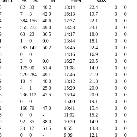
5
82
33
40.2
18:14
22.4
0
0
7
7
3
42.9
16:13
19.7
0
0
4
384
156
40.6
17:37
22.1
0
0
7
555
272
49.0
18:53
23.1
0
0
9
63
23
36.5
14:17
18.0
0
0
1
1
0
0.0
13:44
18.1
0
0
7
283
142
50.2
18:45
22.4
0
0
6
0
0
-
14:16
16.9
0
0
2
3
0
0.0
16:27
20.5
0
0
7
175
90
51.4
11:08
14.9
0
0
5
579
284
49.1
17:46
21.9
0
0
2
10
4
40.0
18:12
21.8
0
0
3
4
1
25.0
15:29
20.0
0
0
6
236
112
47.5
15:14
20.0
0
0
5
0
0
-
15:00
19.1
0
0
2
168
79
47.0
10:41
15.4
0
0
6
0
0
-
11:02
15.2
0
0
0
92
35
38.0
10:20
14.9
0
0
7
33
17
51.5
9:55
13.8
0
0
6
0
0
-
9:09
12.1
0
0