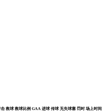
射击
救球
救球比例
GAA
进球
传球
无失球塞
罚时
场上时间