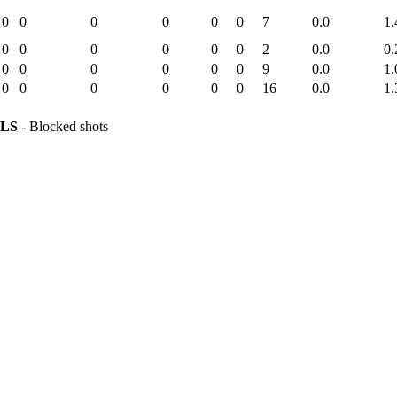
0
0
0
0
0
0
7
0.0
1.
0
0
0
0
0
0
2
0.0
0.
0
0
0
0
0
0
9
0.0
1.
0
0
0
0
0
0
16
0.0
1.
LS
- Blocked shots