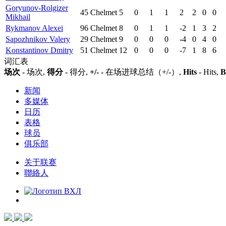
Goryunov-Rolgizer
45
Chelmet
5
0
1
1
2
2
0
0
Mikhail
Rykmanov Alexei
96
Chelmet
8
0
1
1
-2
1
3
2
Sapozhnikov Valery
29
Chelmet
9
0
0
0
-4
0
4
0
Konstantinov Dmitry
51
Chelmet
12
0
0
0
-7
1
8
6
词汇表
场次
- 场次,
得分
- 得分,
+/-
- 在场进球总结（+/-）,
Hits
- Hits,
B
新闻
多媒体
日历
表格
球员
俱乐部
关于联赛
聯絡人