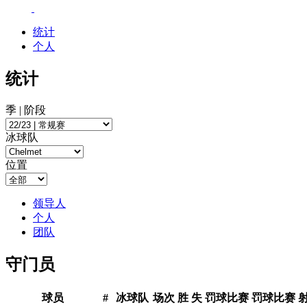
统计
个人
统计
季 | 阶段
冰球队
位置
领导人
个人
团队
守门员
球员
#
冰球队
场次
胜
失
罚球比赛
罚球比赛