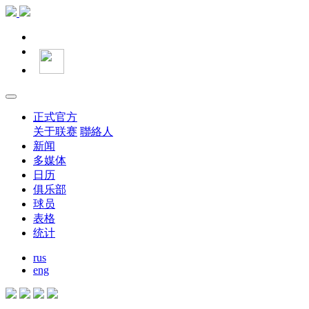
正式官方
关于联赛
聯絡人
新闻
多媒体
日历
俱乐部
球员
表格
统计
rus
eng