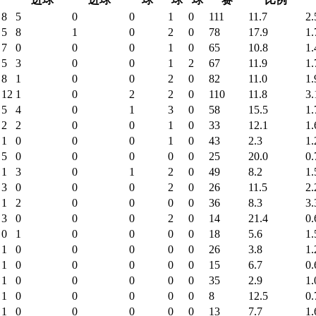
8
5
0
0
1
0
111
11.7
2.
5
8
1
0
2
0
78
17.9
1.
7
0
0
0
1
0
65
10.8
1.
5
3
0
0
1
2
67
11.9
1.
8
1
0
0
2
0
82
11.0
1.
12
1
0
2
2
0
110
11.8
3.
5
4
0
1
3
0
58
15.5
1.
2
2
0
0
1
0
33
12.1
1.
1
0
0
0
1
0
43
2.3
1.
5
0
0
0
0
0
25
20.0
0.
1
3
0
1
2
0
49
8.2
1.
3
0
0
0
2
0
26
11.5
2.
1
2
0
0
0
0
36
8.3
3.
3
0
0
0
2
0
14
21.4
0.
0
1
0
0
0
0
18
5.6
1.
1
0
0
0
0
0
26
3.8
1.
1
0
0
0
0
0
15
6.7
0.
1
0
0
0
0
0
35
2.9
1.
1
0
0
0
0
0
8
12.5
0.
1
0
0
0
0
0
13
7.7
1.