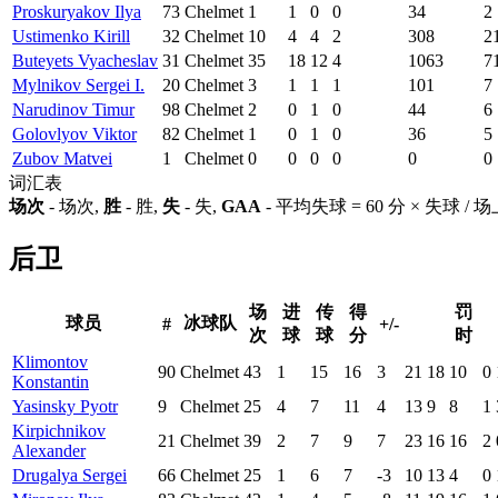
Proskuryakov Ilya
73
Chelmet
1
1
0
0
34
2
Ustimenko Kirill
32
Chelmet
10
4
4
2
308
2
Buteyets Vyacheslav
31
Chelmet
35
18
12
4
1063
7
Mylnikov Sergei I.
20
Chelmet
3
1
1
1
101
7
Narudinov Timur
98
Chelmet
2
0
1
0
44
6
Golovlyov Viktor
82
Chelmet
1
0
1
0
36
5
Zubov Matvei
1
Chelmet
0
0
0
0
0
0
词汇表
场次
- 场次,
胜
- 胜,
失
- 失,
GAA
- 平均失球 = 60 分 × 失球 /
后卫
场
进
传
得
罚
球员
冰球队
#
+/-
次
球
球
分
时
Klimontov
90
Chelmet
43
1
15
16
3
21
18
10
0
Konstantin
Yasinsky Pyotr
9
Chelmet
25
4
7
11
4
13
9
8
1
Kirpichnikov
21
Chelmet
39
2
7
9
7
23
16
16
2
Alexander
Drugalya Sergei
66
Chelmet
25
1
6
7
-3
10
13
4
0