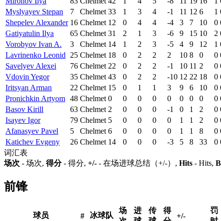
Mironov Ilya
83
Chelmet
42
1
4
5
-8
11
19
16
1
Myslyayev Stepan
7
Chelmet
33
1
3
4
-1
11
12
6
1
Shepelev Alexander
16
Chelmet
12
0
4
4
-4
3
7
10
0
Gatiyatulin Ilya
65
Chelmet
31
2
1
3
-6
9
15
10
2
Vorobyov Ivan A.
3
Chelmet
14
1
2
3
-5
4
9
12
1
Lavrinenko Leonid
25
Chelmet
18
0
2
2
2
10
8
0
0
Savelyev Alexei
76
Chelmet
22
0
2
2
-1
10
11
2
0
Vdovin Yegor
35
Chelmet
43
0
2
2
-10
12
22
18
0
Iritsyan Arman
22
Chelmet
15
0
1
1
3
9
6
10
0
Pronichkin Artyom
48
Chelmet
0
0
0
0
0
0
0
0
0
Basov Kirill
63
Chelmet
2
0
0
0
-1
0
1
2
0
Isayev Igor
79
Chelmet
5
0
0
0
0
1
1
2
0
Afanasyev Pavel
5
Chelmet
6
0
0
0
0
1
1
8
0
Katichev Evgeny
26
Chelmet
14
0
0
0
-3
5
8
33
0
词汇表
场次
- 场次,
得分
- 得分,
+/-
- 在场进球总结（+/-）,
Hits
- Hits,
B
前锋
场
进
传
得
罚
球员
冰球队
#
+/-
次
球
球
分
时