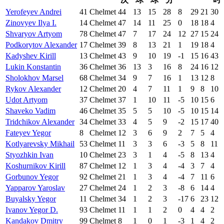
Yerofeyev Andrei
41
Chelmet
44
13
15
28
8
29
21
30
Zinovyev Ilya I.
14
Chelmet
47
14
11
25
0
18
18
4
Shvaryov Artyom
78
Chelmet
47
7
17
24
12
27
15
24
Podkorytov Alexander
17
Chelmet
39
8
13
21
1
19
18
4
Kadyshev Kirill
13
Chelmet
43
9
10
19
-1
15
16
43
Lukin Konstantin
36
Chelmet
36
13
3
16
8
24
16
12
Sholokhov Marsel
68
Chelmet
34
9
7
16
1
13
12
8
Rykov Alexander
12
Chelmet
20
4
7
11
1
9
8
10
Udot Artyom
37
Chelmet
37
1
10
11
-5
10
15
6
Shaveko Vadim
46
Chelmet
35
5
5
10
-5
10
15
14
Tridchikov Alexander
34
Chelmet
33
4
5
9
-2
15
17
40
Fateyev Yegor
8
Chelmet
12
3
6
9
2
7
5
4
Kotlyarevsky Mikhail
53
Chelmet
11
3
3
6
-3
5
8
11
Styozhkin Ivan
10
Chelmet
23
3
1
4
-5
8
13
4
Koshurnikov Kirill
87
Chelmet
12
1
3
4
-4
3
7
4
Gorbunov Yegor
92
Chelmet
21
1
3
4
-4
7
11
6
Yapparov Yaroslav
27
Chelmet
24
1
2
3
-8
6
14
4
Buyalsky Yegor
11
Chelmet
34
1
2
3
-17
6
23
12
Ivanov Yegor D.
93
Chelmet
11
1
1
2
0
4
4
2
Kandakov Dmitry
99
Chelmet
8
1
0
1
-3
1
4
2