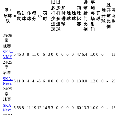
以
以
进
平
胜
多
少
加
罚
球
均
季 /
胜
开
场
进
传
得
罚
打
打
时
胜
胜
球
射
每
开
冰球
开
球
#
+/-
次
球
球
分
时
少
多
进
球
球
比
门
场
球
队
球
比
进
进
球
赛
比
射
例
球
球
例
门
25/26
| 常
规赛
SKA-
5
46
3
8
11
0
6
3
0
0
0
0
0
47
6.4
1.0
0
0
-
1
VMF
24/25
| 季
后赛
SKA-
5
11
0
4
4
-5
6
0
0
0
0
0
0
13
0.0
1.2
0
0
-
2
Neva
24/25
| 常
规赛
SKA-
5
58
8
11
19
12
14
5
3
0
0
0
0
60
13.3
1.0
0
0
-
1
Neva