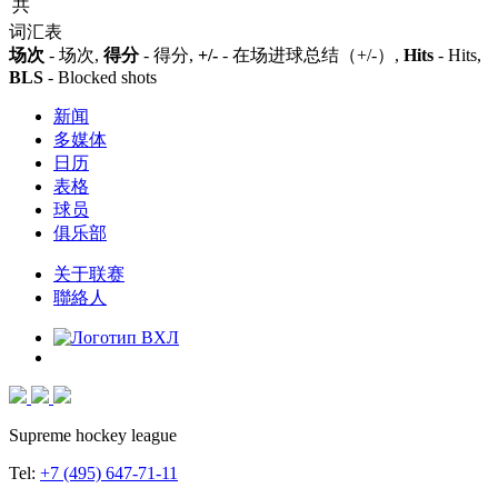
共
词汇表
场次
- 场次,
得分
- 得分,
+/-
- 在场进球总结（+/-）,
Hits
- Hits,
BLS
- Blocked shots
新闻
多媒体
日历
表格
球员
俱乐部
关于联赛
聯絡人
Supreme hockey league
Tel:
+7 (495) 647-71-11