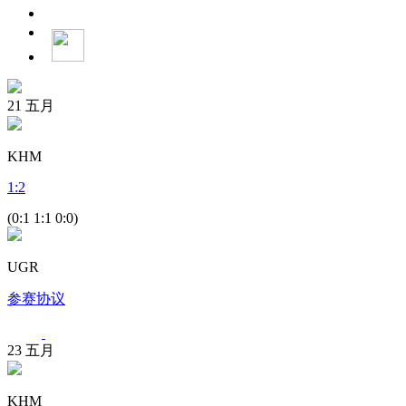
21
五月
KHM
1
:
2
(0:1 1:1 0:0)
UGR
参赛协议
23
五月
KHM