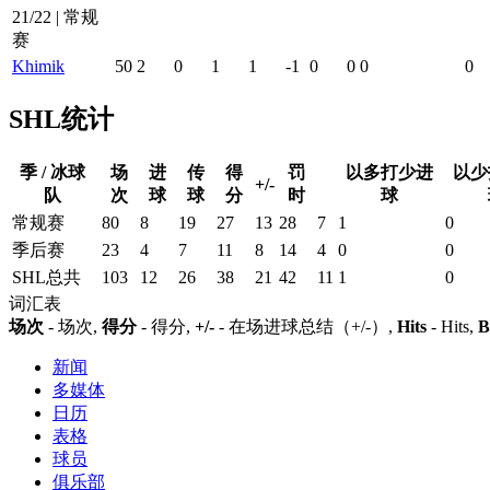
21/22 | 常规
赛
Khimik
50
2
0
1
1
-1
0
0
0
0
SHL统计
季 / 冰球
场
进
传
得
罚
以多打少进
以少
+/-
队
次
球
球
分
时
球
常规赛
80
8
19
27
13
28
7
1
0
季后赛
23
4
7
11
8
14
4
0
0
SHL总共
103
12
26
38
21
42
11
1
0
词汇表
场次
- 场次,
得分
- 得分,
+/-
- 在场进球总结（+/-）,
Hits
- Hits,
B
新闻
多媒体
日历
表格
球员
俱乐部