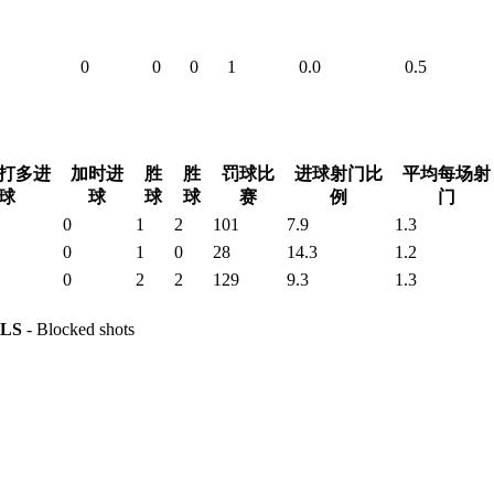
0
0
0
1
0.0
0.5
打多进
加时进
胜
胜
罚球比
进球射门比
平均每场射
球
球
球
球
赛
例
门
0
1
2
101
7.9
1.3
0
1
0
28
14.3
1.2
0
2
2
129
9.3
1.3
LS
- Blocked shots