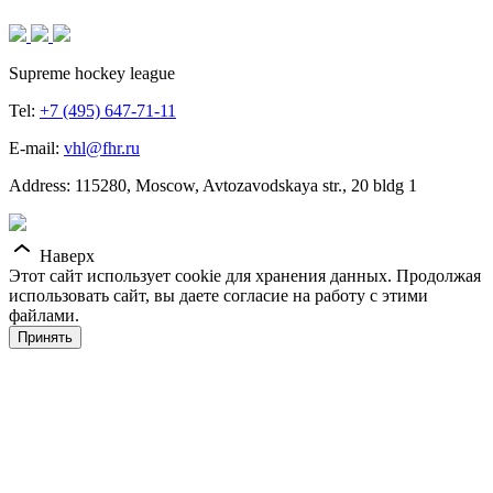
Supreme hockey league
Tel:
+7 (495) 647-71-11
E-mail:
vhl@fhr.ru
Address: 115280, Moscow, Avtozavodskaya str., 20 bldg 1
Наверх
Этот сайт использует cookie для хранения данных. Продолжая
использовать сайт, вы даете согласие на работу с этими
файлами.
Принять