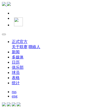
正式官方
关于联赛
聯絡人
新闻
多媒体
日历
俱乐部
球员
表格
统计
rus
eng