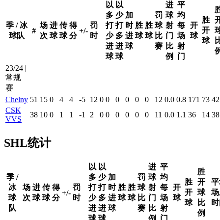
以
以
进
平
多
少
加
罚
球
均
胜
季 / 冰
场
进
传
得
罚
打
打
时
胜
胜
球
射
每
开
开
#
+/-
球队
次
球
球
分
时
少
多
进
球
球
比
门
场
球
球
进
进
球
赛
比
射
球
球
例
门
23/24 |
常规
赛
Chelny
51
15
0
4
4
-5
12
0
0
0
0
0
0
12
0.0
0.8
171
73
42
CSK
38
10
0
1
1
-1
2
0
0
0
0
0
0
11
0.0
1.1
36
14
38
VVS
SHL统计
以
以
进
平
胜
季 /
多
少
加
罚
球
均
胜
开
平
冰
场
进
传
得
罚
打
打
时
胜
胜
球
射
每
开
开
球
场
+/-
球
次
球
球
分
时
少
多
进
球
球
比
门
场
球
球
比
时
队
进
进
球
赛
比
射
例
球
球
例
门