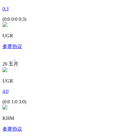
0
:
3
(0:0 0:0 0:3)
UGR
参赛协议
26
五月
UGR
4
:
0
(0:0 1:0 3:0)
KHM
参赛协议