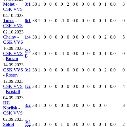
Molot
-
3:1
38
1
0
0
0
0
2
0
0
0
0
0
0
1
0.0
3
CSK VVS
04.10.2023
Toros
-
6:1
38
1
0
0
0
-1
0
0
0
0
0
0
0
1
0.0
0
CSK VVS
02.10.2023
Chelny
-
1:4
38
1
0
0
0
0
0
0
0
0
0
0
0
2
0.0
5
CSK VVS
16.09.2023
2:3
CSK VVS
38
1
0
0
0
-1
0
0
0
0
0
0
0
1
0.0
0
Б
-
Buran
14.09.2023
CSK VVS
3:2
38
1
0
0
0
0
0
0
0
0
0
0
0
2
0.0
0
-
Rostov
12.09.2023
CSK VVS
1:2
38
1
0
0
0
0
0
0
0
0
0
0
0
1
0.0
4
-
Kristall
04.09.2023
HC
3:2
38
1
0
0
0
0
0
0
0
0
0
0
0
0
-
8
Norilsk
-
CSK VVS
02.09.2023
3:2
Sokol
-
38
1
0
0
0
1
0
0
0
0
0
0
0
1
0.0
2
ОТ