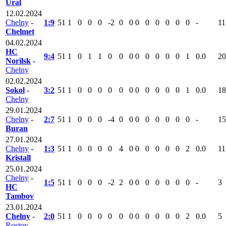
Ural
12.02.2024
Chelny
-
1:9
51
1
0
0
0
-2
0
0
0
0
0
0
0
0
-
11
Chelmet
04.02.2024
HC
9:4
51
1
0
1
1
0
0
0
0
0
0
0
0
1
0.0
20
Norilsk
-
Chelny
02.02.2024
Sokol
-
3:2
51
1
0
0
0
0
0
0
0
0
0
0
0
1
0.0
18
Chelny
29.01.2024
Chelny
-
2:7
51
1
0
0
0
-4
0
0
0
0
0
0
0
0
-
15
Buran
27.01.2024
Chelny
-
1:3
51
1
0
0
0
0
4
0
0
0
0
0
0
2
0.0
11
Kristall
25.01.2024
Chelny
-
1:5
51
1
0
0
0
-2
2
0
0
0
0
0
0
0
-
3
HC
Tambov
23.01.2024
Chelny
-
2:0
51
1
0
0
0
0
0
0
0
0
0
0
0
2
0.0
5
Rostov