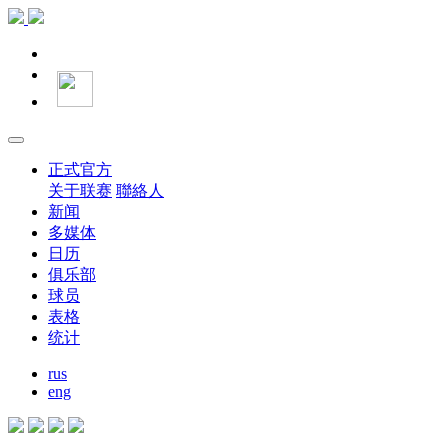
正式官方
关于联赛
聯絡人
新闻
多媒体
日历
俱乐部
球员
表格
统计
rus
eng