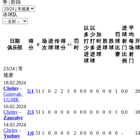
季 | 阶段
冰球队
以
以
进
平
多
少
加
罚
球
均
日期
得
场
进
传
得
罚
打
打
时
胜
胜
球
射
每
开
#
+/-
俱乐部
分
次
球
球
分
时
少
多
进
球
球
比
门
场
球
进
进
球
赛
比
射
球
球
例
门
23/24 | 常
规赛
18.02.2024
Chelny
-
5:1
51
1
0
2
2
3
0
0
0
0
0
0
0
1
0.0
20
Gornyak-
UGMK
16.02.2024
Chelny
-
2:3
51
1
0
0
0
0
0
0
0
0
0
0
0
1
0.0
18
Zauralye
14.02.2024
Chelny
-
1:6
51
1
0
0
0
0
2
0
0
0
0
0
0
0
-
14
Yuzhny