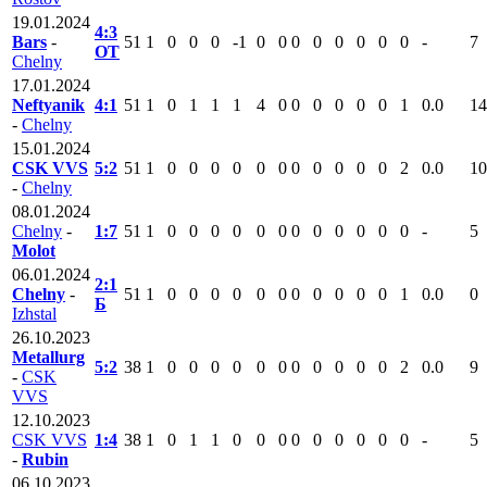
19.01.2024
4:3
Bars
-
51
1
0
0
0
-1
0
0
0
0
0
0
0
0
-
7
ОТ
Chelny
17.01.2024
Neftyanik
4:1
51
1
0
1
1
1
4
0
0
0
0
0
0
1
0.0
14
-
Chelny
15.01.2024
CSK VVS
5:2
51
1
0
0
0
0
0
0
0
0
0
0
0
2
0.0
10
-
Chelny
08.01.2024
Chelny
-
1:7
51
1
0
0
0
0
0
0
0
0
0
0
0
0
-
5
Molot
06.01.2024
2:1
Chelny
-
51
1
0
0
0
0
0
0
0
0
0
0
0
1
0.0
0
Б
Izhstal
26.10.2023
Metallurg
5:2
38
1
0
0
0
0
0
0
0
0
0
0
0
2
0.0
9
-
CSK
VVS
12.10.2023
CSK VVS
1:4
38
1
0
1
1
0
0
0
0
0
0
0
0
0
-
5
-
Rubin
06.10.2023