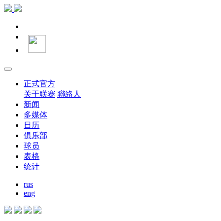
正式官方
关于联赛
聯絡人
新闻
多媒体
日历
俱乐部
球员
表格
统计
rus
eng