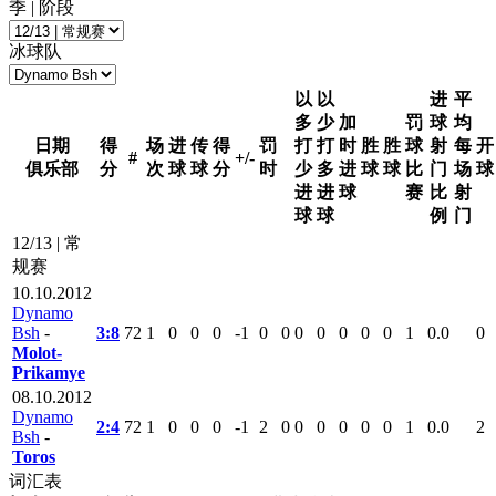
季 | 阶段
冰球队
以
以
进
平
多
少
加
罚
球
均
日期
得
场
进
传
得
罚
打
打
时
胜
胜
球
射
每
开
#
+/-
俱乐部
分
次
球
球
分
时
少
多
进
球
球
比
门
场
球
进
进
球
赛
比
射
球
球
例
门
12/13 | 常
规赛
10.10.2012
Dynamo
Bsh
-
3:8
72
1
0
0
0
-1
0
0
0
0
0
0
0
1
0.0
0
Molot-
Prikamye
08.10.2012
Dynamo
2:4
72
1
0
0
0
-1
2
0
0
0
0
0
0
1
0.0
2
Bsh
-
Toros
词汇表