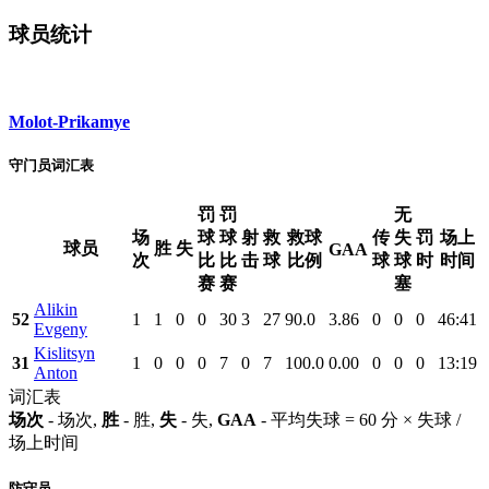
球员统计
Molot-Prikamye
守门员词汇表
罚
罚
无
场
球
球
射
救
救球
传
失
罚
场上
球员
胜
失
GAA
次
比
比
击
球
比例
球
球
时
时间
赛
赛
塞
Alikin
52
1
1
0
0
30
3
27
90.0
3.86
0
0
0
46:41
Evgeny
Kislitsyn
31
1
0
0
0
7
0
7
100.0
0.00
0
0
0
13:19
Anton
词汇表
场次
- 场次,
胜
- 胜,
失
- 失,
GAA
- 平均失球 = 60 分 × 失球 /
场上时间
防守员