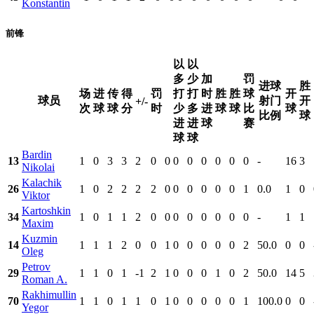
Konstantin
前锋
以
以
多
少
加
罚
进球
胜
场
进
传
得
罚
打
打
时
胜
胜
球
开
球员
射门
开
+/-
次
球
球
分
时
少
多
进
球
球
比
球
比例
球
进
进
球
赛
球
球
Bardin
13
1
0
3
3
2
0
0
0
0
0
0
0
0
-
16
3
Nikolai
Kalachik
26
1
0
2
2
2
2
0
0
0
0
0
0
1
0.0
1
0
Viktor
Kartoshkin
34
1
0
1
1
2
0
0
0
0
0
0
0
0
-
1
1
Maxim
Kuzmin
14
1
1
1
2
0
0
1
0
0
0
0
0
2
50.0
0
0
Oleg
Petrov
29
1
1
0
1
-1
2
1
0
0
0
1
0
2
50.0
14
5
Roman A.
Rakhimullin
70
1
1
0
1
1
0
1
0
0
0
0
0
1
100.0
0
0
Yegor