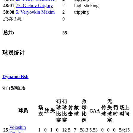
48:01
77. Glebov Grigory
2
high-sticking
58:08
5. Veryovkin Maxim
2
tripping
总共 1局:
0
总共:
35
球员统计
Dynamo Bsh
守门员词汇表
罚
罚
救
无
场
球
球
射
救
球
传
失
罚
场上
球员
胜
失
GAA
次
比
比
击
球
比
球
球
时
时间
赛
赛
例
塞
Voloshin
25
1
0
1
0
12
5
7
58.3
5.53
0
0
0
54:15
Dmitry