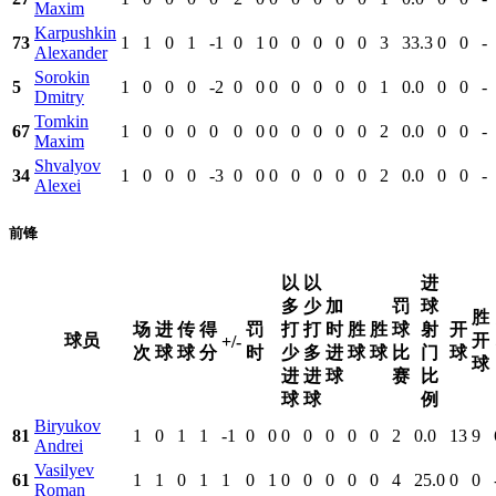
Maxim
Karpushkin
73
1
1
0
1
-1
0
1
0
0
0
0
0
3
33.3
0
0
-
Alexander
Sorokin
5
1
0
0
0
-2
0
0
0
0
0
0
0
1
0.0
0
0
-
Dmitry
Tomkin
67
1
0
0
0
0
0
0
0
0
0
0
0
2
0.0
0
0
-
Maxim
Shvalyov
34
1
0
0
0
-3
0
0
0
0
0
0
0
2
0.0
0
0
-
Alexei
前锋
以
以
进
多
少
加
罚
球
胜
场
进
传
得
罚
打
打
时
胜
胜
球
射
开
球员
开
+/-
次
球
球
分
时
少
多
进
球
球
比
门
球
球
进
进
球
赛
比
球
球
例
Biryukov
81
1
0
1
1
-1
0
0
0
0
0
0
0
2
0.0
13
9
Andrei
Vasilyev
61
1
1
0
1
1
0
1
0
0
0
0
0
4
25.0
0
0
Roman