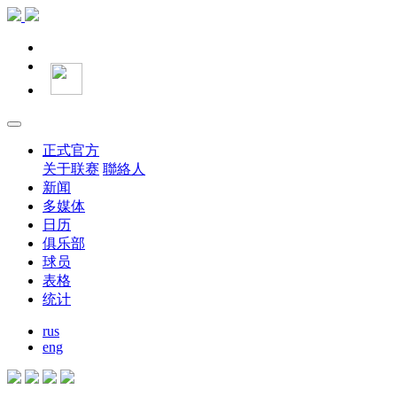
正式官方
关于联赛
聯絡人
新闻
多媒体
日历
俱乐部
球员
表格
统计
rus
eng