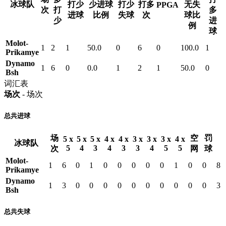
冰球队
打少
少进球
打少
打多
无失
PPGA
次
打
多
进球
比例
失球
次
球比
少
进
例
球
Molot-
1
2
1
50.0
0
6
0
100.0
1
Prikamye
Dynamo
1
6
0
0.0
1
2
1
50.0
0
Bsh
词汇表
场次
- 场次
总共进球
场
空
罚
5 x
5 x
5 x
4 x
4 x
3 x
3 x
3 x
4 x
冰球队
5
4
3
4
3
3
4
5
5
次
网
球
Molot-
1
6
0
1
0
0
0
0
0
1
0
0
8
Prikamye
Dynamo
1
3
0
0
0
0
0
0
0
0
0
0
3
Bsh
总共失球