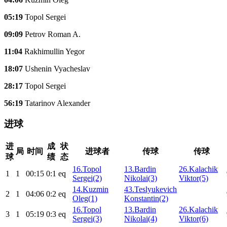
05:19
Topol Sergei
09:09
Petrov Roman A.
11:04
Rakhimullin Yegor
18:07
Ushenin Vyacheslav
28:17
Topol Sergei
56:19
Tatarinov Alexander
进球
进
成
状
局
时间
进球者
传球
传球
球
绩
态
16.Topol
13.Bardin
26.Kalachik
1
1
00:15
0:1
eq
Sergei(2)
Nikolai(3)
Viktor(5)
14.Kuzmin
43.Teslyukevich
2
1
04:06
0:2
eq
Oleg(1)
Konstantin(2)
16.Topol
13.Bardin
26.Kalachik
3
1
05:19
0:3
eq
Sergei(3)
Nikolai(4)
Viktor(6)