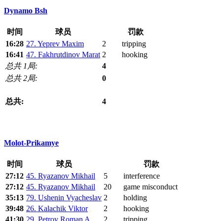
Dynamo Bsh
时间
球员
罚款
16:28
27. Yeprev Maxim
2
tripping
16:41
47. Fakhrutdinov Marat
2
hooking
总共 1局:
4
总共 2局:
0
总共:
4
Molot-Prikamye
时间
球员
罚款
27:12
45. Ryazanov Mikhail
5
interference
27:12
45. Ryazanov Mikhail
20
game misconduct
35:13
79. Ushenin Vyacheslav
2
holding
39:48
26. Kalachik Viktor
2
hooking
41:30
29. Petrov Roman A.
2
tripping