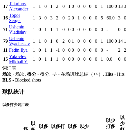
Tatarinov
17
1
1
0
1
2
0
1
0
0
0
0
0
1
100.0
13
3
Alexander
Topol
16
1
3
0
3
2
0
2
0
1
0
0
0
5
60.0
3
0
Sergei
Ushenin
71
1
0
1
1
1
0
0
0
0
0
0
0
0
-
0
0
Vladislav
Ushenin
79
1
1
0
1
0
2
0
1
0
0
0
0
1
100.0
14
1
Vyacheslav
11
Fedin Ilya
1
0
1
1
-1
0
0
0
0
0
0
0
0
-
2
2
Yakovlev
15
1
0
1
1
1
0
0
0
0
0
0
0
1
0.0
0
0
Mikhail Y.
词汇表
场次
- 场次,
得分
- 得分,
+/-
- 在场进球总结（+/-）,
Hits
- Hits,
BLS
- Blocked shots
球队统计
以多打少词汇表
以
以少
以
少
以多
以多打
以多
以少
打多
场
多
打