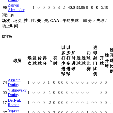
Zalivin
90
1
0
0
0
5
3
2
40.0
33.86
0
0
0
5:19
Alexander
词汇表
场次
- 场次,
胜
- 胜,
失
- 失,
GAA
- 平均失球 = 60 分 × 失球 /
场上时间
防守员
以
以
进
多
少
加
罚
球
胜
场
进
传
得
罚
打
打
时
胜
胜
球
射
开
球员
开
+/-
次
球
球
分
时
少
多
进
球
球
比
门
球
球
进
进
球
赛
比
球
球
例
Akishin
74
1
0
0
0
1
0
0
0
0
0
0
0
3
0.0
0
0
-
Dmitry
Vishnevsky
55
1
0
0
0
-1
0
0
0
0
0
0
0
0
-
0
0
-
Dmitry
Derlyuk
17
1
0
0
0
-2
0
0
0
0
0
0
0
2
0.0
0
0
-
Roman
Yeprev
27
1
0
0
0
0
2
0
0
0
0
0
0
1
0.0
0
0
-