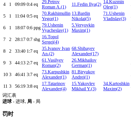
29.Petrov
14.Kuzmin
4
1
09:09
0:4
eq
11.Fedin Ilya(2)
Roman A.(1)
Oleg(1)
70.Rakhimullin
13.Bardin
71.Ushenin
5
1
11:04
0:5
eq
Yegor(1)
Nikolai(5)
Vladislav(3)
79.Ushenin
5.Veryovkin
6
1
18:07
0:6
ppg
Vyacheslav(1)
Maxim(1)
16.Topol
7
2
28:17
0:7
shg
Sergei(4)
35.Ivanov Ivan
68.Shibayev
8
2
33:40
1:7
eq
An.(2)
Alexander(17)
61.Vasilyev
26.Mikhailov
9
3
44:13
2:7
eq
Roman(2)
German(1)
73.Karpushkin
81.Biryukov
10
3
46:41
3:7
eq
Alexander(1)
Andrei(1)
17.Tatarinov
15.Yakovlev
34.Kartoshkin
11
3
56:19
3:8
eq
Alexander(4)
Mikhail Y.(3)
Maxim(2)
词汇表
进球
- 进球,
局
- 局
罚时