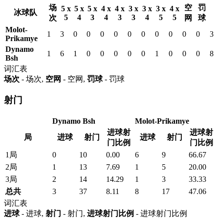
场
空
罚
5 x
5 x
5 x
4 x
4 x
3 x
3 x
3 x
4 x
冰球队
5
4
3
4
3
3
4
5
5
次
网
球
Molot-
1
3
0
0
0
0
0
0
0
0
0
0
3
Prikamye
Dynamo
1
6
1
0
0
0
0
0
1
0
0
0
8
Bsh
词汇表
场次
- 场次,
空网
- 空网,
罚球
- 罚球
射门
Dynamo Bsh
Molot-Prikamye
进球射
进球射
局
进球
射门
进球
射门
门比例
门比例
1局
0
10
0.00
6
9
66.67
2局
1
13
7.69
1
5
20.00
3局
2
14
14.29
1
3
33.33
总共
3
37
8.11
8
17
47.06
词汇表
进球
- 进球,
射门
- 射门,
进球射门比例
- 进球射门比例