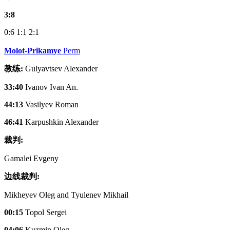
3:8
0:6
1:1
2:1
Molot-Prikamye
Perm
教练:
Gulyavtsev Alexander
33:40
Ivanov Ivan An.
44:13
Vasilyev Roman
46:41
Karpushkin Alexander
裁判:
Gamalei Evgeny
边线裁判:
Mikheyev Oleg and Tyulenev Mikhail
00:15
Topol Sergei
04:06
Kuzmin Oleg