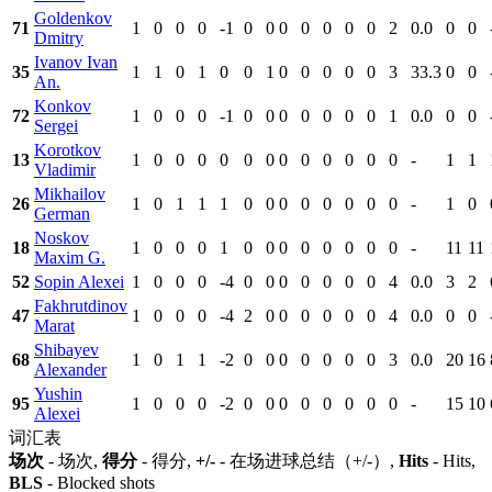
Goldenkov
71
1
0
0
0
-1
0
0
0
0
0
0
0
2
0.0
0
0
Dmitry
Ivanov Ivan
35
1
1
0
1
0
0
1
0
0
0
0
0
3
33.3
0
0
An.
Konkov
72
1
0
0
0
-1
0
0
0
0
0
0
0
1
0.0
0
0
Sergei
Korotkov
13
1
0
0
0
0
0
0
0
0
0
0
0
0
-
1
1
Vladimir
Mikhailov
26
1
0
1
1
1
0
0
0
0
0
0
0
0
-
1
0
German
Noskov
18
1
0
0
0
1
0
0
0
0
0
0
0
0
-
11
11
Maxim G.
52
Sopin Alexei
1
0
0
0
-4
0
0
0
0
0
0
0
4
0.0
3
2
Fakhrutdinov
47
1
0
0
0
-4
2
0
0
0
0
0
0
4
0.0
0
0
Marat
Shibayev
68
1
0
1
1
-2
0
0
0
0
0
0
0
3
0.0
20
16
Alexander
Yushin
95
1
0
0
0
-2
0
0
0
0
0
0
0
0
-
15
10
Alexei
词汇表
场次
- 场次,
得分
- 得分,
+/-
- 在场进球总结（+/-）,
Hits
- Hits,
BLS
- Blocked shots