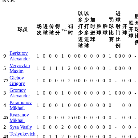
以
以
进
多
少
加
罚
球
胜
场
进
传
得
罚
打
打
时
胜
胜
球
射
开
球员
开
+/-
次
球
球
分
时
少
多
进
球
球
比
门
球
球
进
进
球
赛
比
球
球
例
Berkutov
9
1
0
0
0
1
0
0
0
0
0
0
0
1
0.0
0
0
-
Alexander
Veryovkin
5
1
0
1
1
1
2
0
0
0
0
0
0
1
0.0
0
0
-
Maxim
Glebov
77
1
0
0
0
0
2
0
0
0
0
0
0
0
-
0
0
-
Grigory
Gromov
3
1
0
0
0
1
0
0
0
0
0
0
0
1
0.0
0
0
-
Alexander
Paramonov
4
1
0
0
0
1
0
0
0
0
0
0
0
0
-
0
0
-
Mikhail
Ryazanov
45
1
0
0
0
0
25
0
0
0
0
0
0
0
-
0
0
-
Mikhail
2
Sysa Vasily
1
0
0
0
2
0
0
0
0
0
0
0
0
-
0
0
-
Teslyukevich
43
1
0
1
1
2
0
0
0
0
0
0
0
0
-
0
0
-