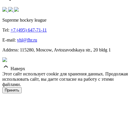
Supreme hockey league
Tel:
+7 (495) 647-71-11
E-mail:
vhl@fhr.ru
Address: 115280, Moscow, Avtozavodskaya str., 20 bldg 1
Наверх
Этот сайт использует cookie для хранения данных. Продолжая
использовать сайт, вы даете согласие на работу с этими
файлами.
Принять