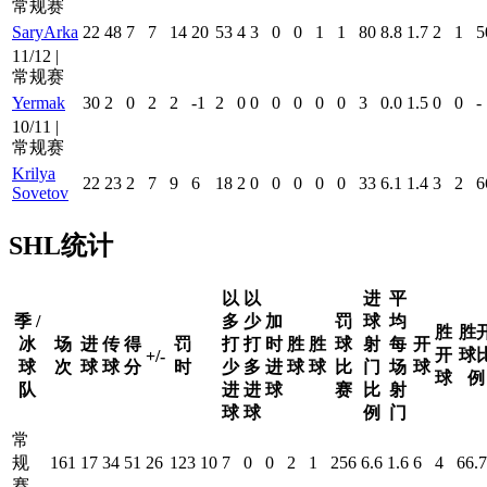
常规赛
SaryArka
22
48
7
7
14
20
53
4
3
0
0
1
1
80
8.8
1.7
2
1
5
11/12 |
常规赛
Yermak
30
2
0
2
2
-1
2
0
0
0
0
0
0
3
0.0
1.5
0
0
-
10/11 |
常规赛
Krilya
22
23
2
7
9
6
18
2
0
0
0
0
0
33
6.1
1.4
3
2
6
Sovetov
SHL统计
以
以
进
平
季 /
多
少
加
罚
球
均
胜
胜
冰
场
进
传
得
罚
打
打
时
胜
胜
球
射
每
开
开
球
+/-
球
次
球
球
分
时
少
多
进
球
球
比
门
场
球
球
例
队
进
进
球
赛
比
射
球
球
例
门
常
规
161
17
34
51
26
123
10
7
0
0
2
1
256
6.6
1.6
6
4
66.7
赛