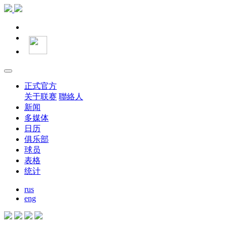
正式官方
关于联赛
聯絡人
新闻
多媒体
日历
俱乐部
球员
表格
统计
rus
eng