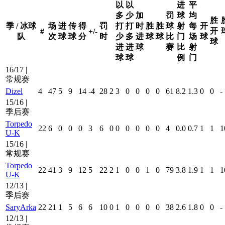
以
以
进
平
多
少
加
罚
球
均
胜
季 / 冰球
场
进
传
得
罚
打
打
时
胜
胜
球
射
每
开
开
#
+/-
队
次
球
球
分
时
少
多
进
球
球
比
门
场
球
球
进
进
球
赛
比
射
球
球
例
门
16/17 |
常规赛
Dizel
4
47
5
9
14
-4
28
2
3
0
0
0
0
61
8.2
1.3
0
0
-
15/16 |
季后赛
Torpedo
22
6
0
0
0
3
6
0
0
0
0
0
0
4
0.0
0.7
1
1
1
U-K
15/16 |
常规赛
Torpedo
22
41
3
9
12
5
22
2
1
0
0
1
0
79
3.8
1.9
1
1
1
U-K
12/13 |
季后赛
SaryArka
22
21
1
5
6
6
10
0
1
0
0
0
0
38
2.6
1.8
0
0
-
12/13 |