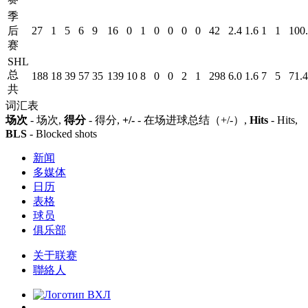
季
后
27
1
5
6
9
16
0
1
0
0
0
0
42
2.4
1.6
1
1
100
赛
SHL
总
188
18
39
57
35
139
10
8
0
0
2
1
298
6.0
1.6
7
5
71.4
共
词汇表
场次
- 场次,
得分
- 得分,
+/-
- 在场进球总结（+/-）,
Hits
- Hits,
BLS
- Blocked shots
新闻
多媒体
日历
表格
球员
俱乐部
关于联赛
聯絡人