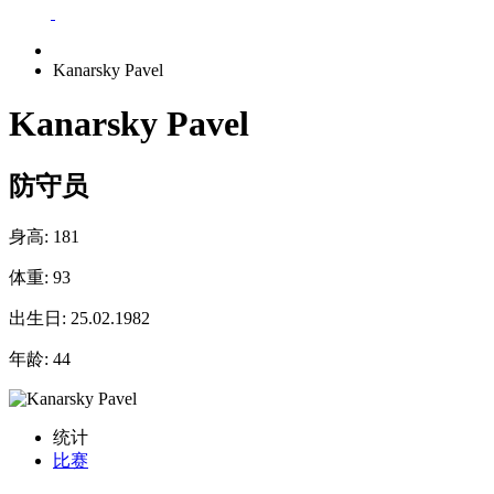
Kanarsky Pavel
Kanarsky Pavel
防守员
身高:
181
体重:
93
出生日:
25.02.1982
年龄:
44
统计
比赛