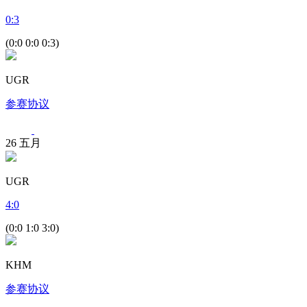
0
:
3
(0:0 0:0 0:3)
UGR
参赛协议
26
五月
UGR
4
:
0
(0:0 1:0 3:0)
KHM
参赛协议