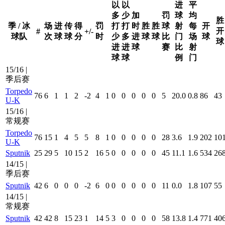
以
以
进
平
多
少
加
罚
球
均
胜
季 / 冰
场
进
传
得
罚
打
打
时
胜
胜
球
射
每
开
开
#
+/-
球队
次
球
球
分
时
少
多
进
球
球
比
门
场
球
球
进
进
球
赛
比
射
球
球
例
门
15/16 |
季后赛
Torpedo
76
6
1
1
2
-2
4
1
0
0
0
0
0
5
20.0
0.8
86
43
U-K
15/16 |
常规赛
Torpedo
76
15
1
4
5
5
8
1
0
0
0
0
0
28
3.6
1.9
202
10
U-K
Sputnik
25
29
5
10
15
2
16
5
0
0
0
0
0
45
11.1
1.6
534
26
14/15 |
季后赛
Sputnik
42
6
0
0
0
-2
6
0
0
0
0
0
0
11
0.0
1.8
107
55
14/15 |
常规赛
Sputnik
42
42
8
15
23
1
14
5
3
0
0
0
0
58
13.8
1.4
771
40