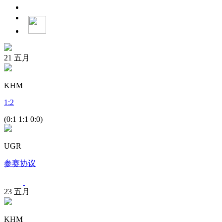
21
五月
KHM
1
:
2
(0:1 1:1 0:0)
UGR
参赛协议
23
五月
KHM