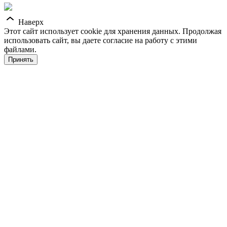
Наверх
Этот сайт использует cookie для хранения данных. Продолжая
использовать сайт, вы даете согласие на работу с этими
файлами.
Принять