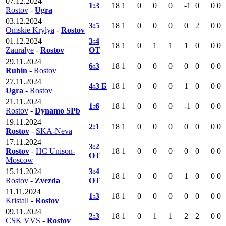
07.12.2024
1:3
18
1
0
0
0
-1
0
0
0
Rostov
-
Ugra
03.12.2024
3:5
18
1
0
0
0
0
2
0
0
Omskie Krylya
-
Rostov
01.12.2024
3:4
18
1
0
1
1
1
0
0
0
Zauralye
-
Rostov
ОТ
29.11.2024
6:3
18
1
0
0
0
0
0
0
0
Rubin
-
Rostov
27.11.2024
4:3 Б
18
1
0
0
0
1
0
0
0
Ugra
-
Rostov
21.11.2024
1:6
18
1
0
0
0
-1
0
0
0
Rostov
-
Dynamo SPb
19.11.2024
2:1
18
1
0
0
0
0
0
0
0
Rostov
-
SKA-Neva
17.11.2024
3:2
Rostov
-
HC Unison-
18
1
0
0
0
0
0
0
0
ОТ
Moscow
15.11.2024
3:4
18
1
0
0
0
1
0
0
0
Rostov
-
Zvezda
ОТ
11.11.2024
1:3
18
1
0
0
0
0
0
0
0
Kristall
-
Rostov
09.11.2024
2:3
18
1
0
1
1
2
2
0
0
CSK VVS
-
Rostov