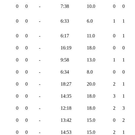
0
0
-
7:38
10.0
0
0
0
0
-
6:33
6.0
1
1
0
0
-
6:17
11.0
0
1
0
0
-
16:19
18.0
0
0
0
0
-
9:58
13.0
1
1
0
0
-
6:34
8.0
0
0
0
0
-
18:27
20.0
2
1
0
0
-
14:35
18.0
3
1
0
0
-
12:18
18.0
2
3
0
0
-
13:42
15.0
0
2
0
0
-
14:53
15.0
2
1