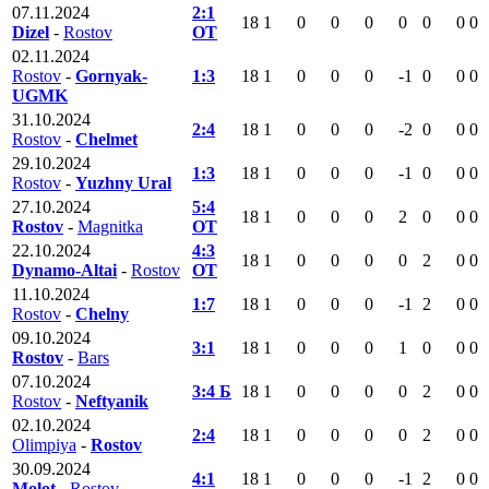
07.11.2024
2:1
18
1
0
0
0
0
0
0
0
Dizel
-
Rostov
ОТ
02.11.2024
Rostov
-
Gornyak-
1:3
18
1
0
0
0
-1
0
0
0
UGMK
31.10.2024
2:4
18
1
0
0
0
-2
0
0
0
Rostov
-
Chelmet
29.10.2024
1:3
18
1
0
0
0
-1
0
0
0
Rostov
-
Yuzhny Ural
27.10.2024
5:4
18
1
0
0
0
2
0
0
0
Rostov
-
Magnitka
ОТ
22.10.2024
4:3
18
1
0
0
0
0
2
0
0
Dynamo-Altai
-
Rostov
ОТ
11.10.2024
1:7
18
1
0
0
0
-1
2
0
0
Rostov
-
Chelny
09.10.2024
3:1
18
1
0
0
0
1
0
0
0
Rostov
-
Bars
07.10.2024
3:4 Б
18
1
0
0
0
0
2
0
0
Rostov
-
Neftyanik
02.10.2024
2:4
18
1
0
0
0
0
2
0
0
Olimpiya
-
Rostov
30.09.2024
4:1
18
1
0
0
0
-1
2
0
0
Molot
-
Rostov