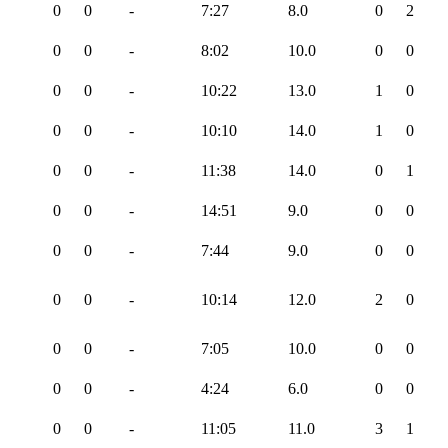
0
0
-
7:27
8.0
0
2
0
0
-
8:02
10.0
0
0
0
0
-
10:22
13.0
1
0
0
0
-
10:10
14.0
1
0
0
0
-
11:38
14.0
0
1
0
0
-
14:51
9.0
0
0
0
0
-
7:44
9.0
0
0
0
0
-
10:14
12.0
2
0
0
0
-
7:05
10.0
0
0
0
0
-
4:24
6.0
0
0
0
0
-
11:05
11.0
3
1