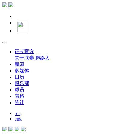
正式官方
关于联赛
聯絡人
新闻
多媒体
日历
俱乐部
球员
表格
统计
rus
eng