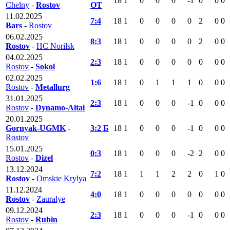
18
1
0
0
0
-1
0
0
0
Chelny
-
Rostov
ОТ
11.02.2025
7:4
18
1
0
0
0
0
2
0
0
Bars
-
Rostov
06.02.2025
8:3
18
1
0
0
0
0
2
0
0
Rostov
-
HC Norilsk
04.02.2025
2:3
18
1
0
0
0
0
0
0
0
Rostov
-
Sokol
02.02.2025
1:6
18
1
0
1
1
1
0
0
0
Rostov
-
Metallurg
31.01.2025
2:3
18
1
0
0
0
-1
0
0
0
Rostov
-
Dynamo-Altai
20.01.2025
Gornyak-UGMK
-
3:2 Б
18
1
0
0
0
-1
0
0
0
Rostov
15.01.2025
0:3
18
1
0
0
0
-2
2
0
0
Rostov
-
Dizel
13.12.2024
7:2
18
1
1
1
2
2
0
1
0
Rostov
-
Omskie Krylya
11.12.2024
4:0
18
1
0
0
0
0
0
0
0
Rostov
-
Zauralye
09.12.2024
2:3
18
1
0
0
0
-1
0
0
0
Rostov
-
Rubin