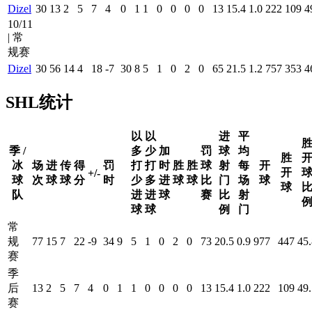
Dizel
30
13
2
5
7
4
0
1
1
0
0
0
0
13
15.4
1.0
222
109
4
10/11
| 常
规赛
Dizel
30
56
14
4
18
-7
30
8
5
1
0
2
0
65
21.5
1.2
757
353
4
SHL统计
以
以
进
平
季 /
多
少
加
罚
球
均
胜
冰
场
进
传
得
罚
打
打
时
胜
胜
球
射
每
开
开
+/-
球
次
球
球
分
时
少
多
进
球
球
比
门
场
球
球
队
进
进
球
赛
比
射
球
球
例
门
常
规
77
15
7
22
-9
34
9
5
1
0
2
0
73
20.5
0.9
977
447
45.
赛
季
后
13
2
5
7
4
0
1
1
0
0
0
0
13
15.4
1.0
222
109
49.
赛