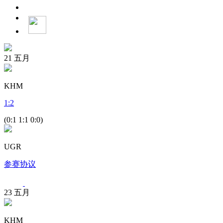
21
五月
KHM
1
:
2
(0:1 1:1 0:0)
UGR
参赛协议
23
五月
KHM