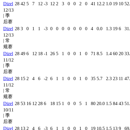
Dizel
28
42
5
7
12
-3
12
2
3
0
0
2
0
41
12.2
1.0
19
10
52
12/13
| 季
后赛
Dizel
28
3
0
1
1
-3
0
0
0
0
0
0
0
4
0.0
1.3
19
6
31
12/13
| 常
规赛
Dizel
28
49
6
12
18
-1
26
5
1
0
0
1
0
71
8.5
1.4
60
20
33
11/12
| 季
后赛
Dizel
28
15
2
4
6
-2
6
1
1
0
0
1
0
35
5.7
2.3
23
11
47
11/12
| 常
规赛
Dizel
28
53
16
12
28
6
18
15
1
0
0
5
1
80
20.0
1.5
84
43
51
10/11
| 季
后赛
Dizel
28
13
2
4
6
-3
6
1
1
0
0
1
0
19
10.5
1.5
13
9
69