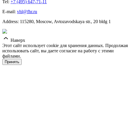
Tel:
+7 (495) 647-71-11
E-mail:
vhl@fhr.ru
Address: 115280, Moscow, Avtozavodskaya str., 20 bldg 1
Наверх
Этот сайт использует cookie для хранения данных. Продолжая
использовать сайт, вы даете согласие на работу с этими
файлами.
Принять