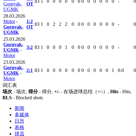
83
1
0
0
0
0
0
0
0
0
0
0
0
0
-
0
Gornyak-
ОТ
UGMK
28.03.2026
Molot
-
1:2
83
1
0
2
2
2
0
0
0
0
0
0
0
0
-
0
Gornyak-
ОТ
UGMK
25.03.2026
Gornyak-
3:2
83
1
0
0
0
1
0
0
0
0
0
0
0
0
-
0
UGMK
-
Molot
23.03.2026
Gornyak-
2:1
83
1
0
0
0
0
0
0
0
0
0
0
0
1
0.0
0
UGMK
-
Molot
词汇表
场次
- 场次,
得分
- 得分,
+/-
- 在场进球总结（+/-）,
Hits
- Hits,
BLS
- Blocked shots
新闻
多媒体
日历
表格
球员