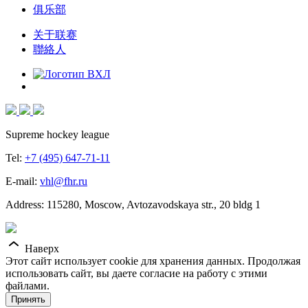
俱乐部
关于联赛
聯絡人
Supreme hockey league
Tel:
+7 (495) 647-71-11
E-mail:
vhl@fhr.ru
Address: 115280, Moscow, Avtozavodskaya str., 20 bldg 1
Наверх
Этот сайт использует cookie для хранения данных. Продолжая
использовать сайт, вы даете согласие на работу с этими
файлами.
Принять