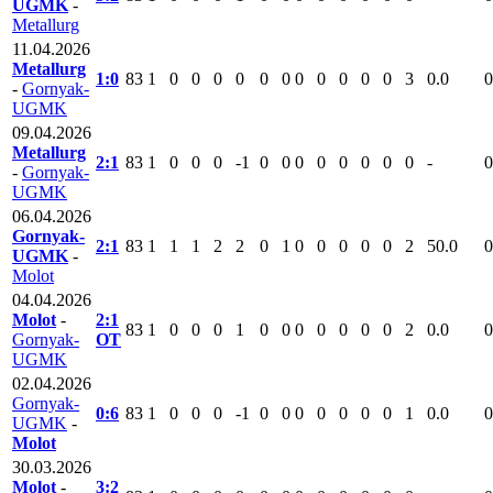
UGMK
-
Metallurg
11.04.2026
Metallurg
1:0
83
1
0
0
0
0
0
0
0
0
0
0
0
3
0.0
0
-
Gornyak-
UGMK
09.04.2026
Metallurg
2:1
83
1
0
0
0
-1
0
0
0
0
0
0
0
0
-
0
-
Gornyak-
UGMK
06.04.2026
Gornyak-
2:1
83
1
1
1
2
2
0
1
0
0
0
0
0
2
50.0
0
UGMK
-
Molot
04.04.2026
Molot
-
2:1
83
1
0
0
0
1
0
0
0
0
0
0
0
2
0.0
0
Gornyak-
ОТ
UGMK
02.04.2026
Gornyak-
0:6
83
1
0
0
0
-1
0
0
0
0
0
0
0
1
0.0
0
UGMK
-
Molot
30.03.2026
Molot
-
3:2