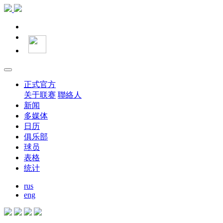
正式官方
关于联赛
聯絡人
新闻
多媒体
日历
俱乐部
球员
表格
统计
rus
eng