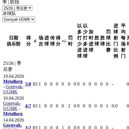
季 | 阶段
冰球队
以
以
进
平
多
少
加
罚
球
均
日期
得
场
进
传
得
罚
打
打
时
胜
胜
球
射
每
#
+/-
俱乐部
分
次
球
球
分
时
少
多
进
球
球
比
门
场
进
进
球
赛
比
射
球
球
例
门
25/26 | 季
后赛
19.04.2026
Metallurg
5:0
83
1
0
0
0
0
0
0
0
0
0
0
0
0
-
0
-
Gornyak-
UGMK
16.04.2026
Gornyak-
4:7
83
1
0
0
0
0
2
0
0
0
0
0
0
1
0.0
0
UGMK
-
Metallurg
14.04.2026
Gornyak-
3:2
83
1
0
0
0
1
0
0
0
0
0
0
0
0
-
0