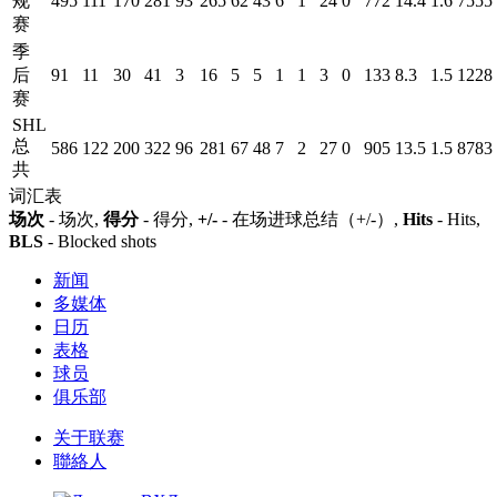
规
495
111
170
281
93
265
62
43
6
1
24
0
772
14.4
1.6
7555
赛
季
后
91
11
30
41
3
16
5
5
1
1
3
0
133
8.3
1.5
1228
赛
SHL
总
586
122
200
322
96
281
67
48
7
2
27
0
905
13.5
1.5
8783
共
词汇表
场次
- 场次,
得分
- 得分,
+/-
- 在场进球总结（+/-）,
Hits
- Hits,
BLS
- Blocked shots
新闻
多媒体
日历
表格
球员
俱乐部
关于联赛
聯絡人