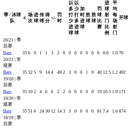
以
以
进
平
多
少
加
罚
球
均
季 / 冰球
场
进
传
得
罚
打
打
时
胜
胜
球
射
每
开球
#
+/-
队
次
球
球
分
时
少
多
进
球
球
比
门
场
进
进
球
赛
比
射
球
球
例
门
20/21 | 季
后赛
Bars
35
6
0
1
1
3
2
0
0
0
0
0
0
6
0.0
1.0
70
20/21 | 常
规赛
Bars
35
32
5
9
14
4
49
2
3
0
0
1
0
40
12.5
1.2
492
19/20 | 季
后赛
Bars
35
10
2
4
6
6
2
2
0
0
0
0
0
19
10.5
1.9
171
19/20 | 常
规赛
Bars
35
51
6
24
30
12
14
3
3
0
0
0
0
81
7.4
1.6
874
18/19 | 季
后赛