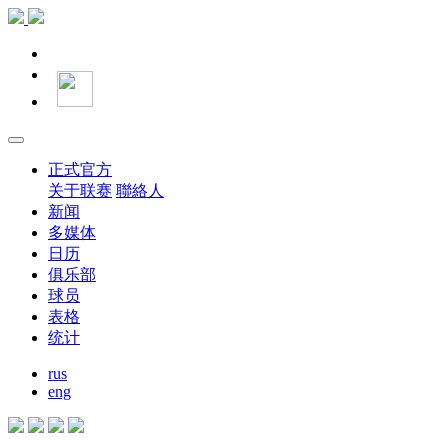
正式官方
关于联赛
聯絡人
新闻
多媒体
日历
俱乐部
球员
表格
统计
rus
eng