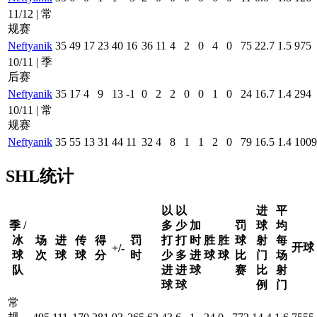
11/12 | 常
规赛
Neftyanik
35
49
17
23
40
16
36
11
4
2
0
4
0
75
22.7
1.5
975
10/11 | 季
后赛
Neftyanik
35
17
4
9
13
-1
0
2
2
0
0
1
0
24
16.7
1.4
294
10/11 | 常
规赛
Neftyanik
35
55
13
31
44
11
32
4
8
1
1
2
0
79
16.5
1.4
1009
SHL统计
以
以
进
平
季 /
多
少
加
罚
球
均
冰
场
进
传
得
罚
打
打
时
胜
胜
球
射
每
开球
+/-
球
次
球
球
分
时
少
多
进
球
球
比
门
场
队
进
进
球
赛
比
射
球
球
例
门
常