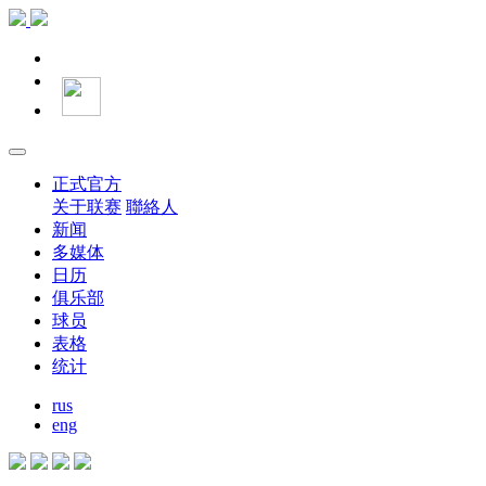
正式官方
关于联赛
聯絡人
新闻
多媒体
日历
俱乐部
球员
表格
统计
rus
eng