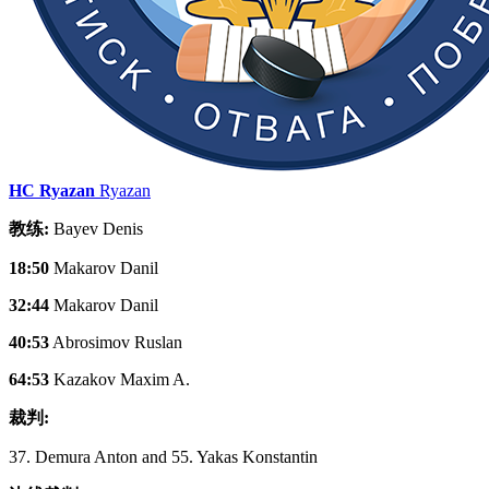
HC Ryazan
Ryazan
教练:
Bayev Denis
18:50
Makarov Danil
32:44
Makarov Danil
40:53
Abrosimov Ruslan
64:53
Kazakov Maxim A.
裁判:
37. Demura Anton and 55. Yakas Konstantin