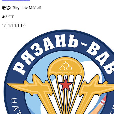
教练:
Biryukov Mikhail
4:3
OT
1:1
1:1
1:1
1:0