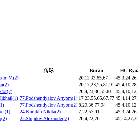
传球
Buran
HC Rya
xim V.(2)
20,11,33,65,67
45,3,24,26
on(2)
20,17,23,55,81,91
45,4,10,28
ktor(2)
20,4,23,36,55,81
45,4,10,12
ikhail(1)
77.Podshendyalov Artyom(1)
17,23,55,65,67,77
45,4,14,27
1)
77.Podshendyalov Artyom(2)
8,29,36,77,94
45,4,10,12
xei(1)
24.Kurakin Nikita(2)
7,22,57,91
45,3,24,26
a(2)
22.Shipilov Alexander(2)
20,4,22,76
45,14,27,3