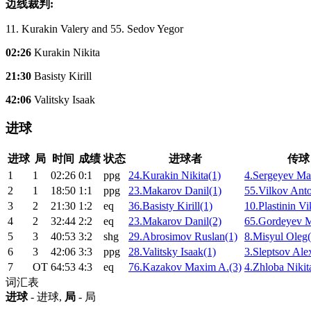
边线裁判:
11. Kurakin Valery and 55. Sedov Yegor
02:26
Kurakin Nikita
21:30
Basisty Kirill
42:06
Valitsky Isaak
进球
进球
局
时间
成绩
状态
进球者
传球
1
1
02:26
0:1
ppg
24.Kurakin Nikita(1)
4.Sergeyev Ma
2
1
18:50
1:1
ppg
23.Makarov Danil(1)
55.Vilkov Ant
3
2
21:30
1:2
eq
36.Basisty Kirill(1)
10.Plastinin Vi
4
2
32:44
2:2
eq
23.Makarov Danil(2)
65.Gordeyev M
5
3
40:53
3:2
shg
29.Abrosimov Ruslan(1)
8.Misyul Oleg(
6
3
42:06
3:3
ppg
28.Valitsky Isaak(1)
3.Sleptsov Ale
7
ОТ
64:53
4:3
eq
76.Kazakov Maxim A.(3)
4.Zhloba Nikit
词汇表
进球
- 进球,
局
- 局