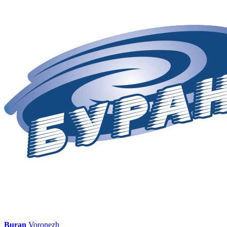
Buran
Voronezh