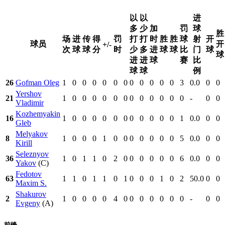
以
以
进
多
少
加
罚
球
胜
场
进
传
得
罚
打
打
时
胜
胜
球
射
开
球员
开
+/-
次
球
球
分
时
少
多
进
球
球
比
门
球
球
进
进
球
赛
比
球
球
例
26
Gofman Oleg
1
0
0
0
0
0
0
0
0
0
0
0
3
0.0
0
0
Yershov
21
1
0
0
0
0
0
0
0
0
0
0
0
0
-
0
0
Vladimir
Kozhemyakin
16
1
0
0
0
0
0
0
0
0
0
0
0
1
0.0
0
0
Gleb
Melyakov
8
1
0
0
0
1
0
0
0
0
0
0
0
5
0.0
0
0
Kirill
Seleznyov
36
1
0
1
1
0
2
0
0
0
0
0
0
6
0.0
0
0
Yakov
(C)
Fedotov
63
1
1
0
1
1
0
1
0
0
0
1
0
2
50.0
0
0
Maxim S.
Shakurov
2
1
0
0
0
0
4
0
0
0
0
0
0
0
-
0
0
Evgeny
(A)
前锋