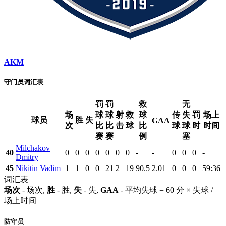
AKM
守门员词汇表
罚
罚
救
无
场
球
球
射
救
球
传
失
罚
场上
球员
胜
失
GAA
次
比
比
击
球
比
球
球
时
时间
赛
赛
例
塞
Milchakov
40
0
0
0
0
0
0
0
-
-
0
0
0
-
Dmitry
45
Nikitin Vadim
1
1
0
0
21
2
19
90.5
2.01
0
0
0
59:36
词汇表
场次
- 场次,
胜
- 胜,
失
- 失,
GAA
- 平均失球 = 60 分 × 失球 /
场上时间
防守员