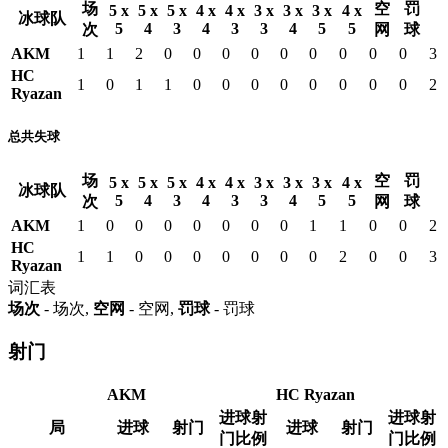
场
空
罚
5 x
5 x
5 x
4 x
4 x
3 x
3 x
3 x
4 x
冰球队
5
4
3
4
3
3
4
5
5
次
网
球
AKM
1
1
2
0
0
0
0
0
0
0
0
0
3
HC
1
0
1
1
0
0
0
0
0
0
0
0
2
Ryazan
总共失球
场
空
罚
5 x
5 x
5 x
4 x
4 x
3 x
3 x
3 x
4 x
冰球队
5
4
3
4
3
3
4
5
5
次
网
球
AKM
1
0
0
0
0
0
0
0
1
1
0
0
2
HC
1
1
0
0
0
0
0
0
0
2
0
0
3
Ryazan
词汇表
场次
- 场次,
空网
- 空网,
罚球
- 罚球
射门
AKM
HC Ryazan
进球射
进球射
局
进球
射门
进球
射门
门比例
门比例