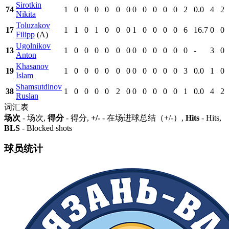
Sirotkin
74
1
0
0
0
0
0
0
0
0
0
0
0
2
0.0
4
2
Nikita
Toluzakov
17
1
1
0
1
0
0
0
1
0
0
0
0
6
16.7
0
0
Filipp
(A)
Ugolnikov
13
1
0
0
0
0
0
0
0
0
0
0
0
0
-
3
0
Anton
Khasanov
19
1
0
0
0
0
0
0
0
0
0
0
0
3
0.0
1
0
Islam
Shamsutdinov
38
1
0
0
0
0
2
0
0
0
0
0
0
1
0.0
4
2
Ruslan
词汇表
场次
- 场次,
得分
- 得分,
+/-
- 在场进球总结（+/-）,
Hits
- Hits,
BLS
- Blocked shots
球员统计