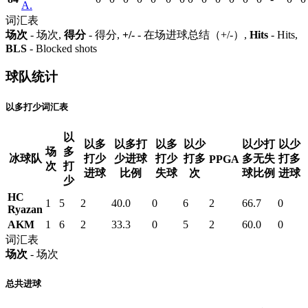
A.
词汇表
场次
- 场次,
得分
- 得分,
+/-
- 在场进球总结（+/-）,
Hits
- Hits,
BLS
- Blocked shots
球队统计
以多打少词汇表
以
以多
以多打
以多
以少
以少打
以少
场
多
冰球队
打少
少进球
打少
打多
多无失
打多
PPGA
次
打
进球
比例
失球
次
球比例
进球
少
HC
1
5
2
40.0
0
6
2
66.7
0
Ryazan
AKM
1
6
2
33.3
0
5
2
60.0
0
词汇表
场次
- 场次
总共进球