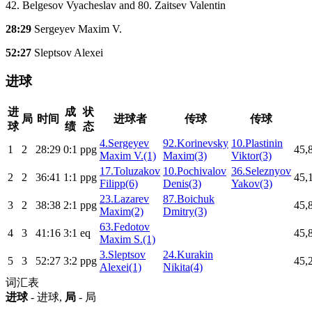
42. Belgesov Vyacheslav and 80. Zaitsev Valentin
28:29
Sergeyev Maxim V.
52:27
Sleptsov Alexei
进球
进
成
状
局
时间
进球者
传球
传球
球
绩
态
4.Sergeyev
92.Korinevsky
10.Plastinin
1
2
28:29
0:1
ppg
45,
Maxim V.(1)
Maxim(3)
Viktor(3)
17.Toluzakov
10.Pochivalov
36.Seleznyov
2
2
36:41
1:1
ppg
45,
Filipp(6)
Denis(3)
Yakov(3)
23.Lazarev
87.Boichuk
3
2
38:38
2:1
ppg
45,
Maxim(2)
Dmitry(3)
63.Fedotov
4
3
41:16
3:1
eq
45,
Maxim S.(1)
3.Sleptsov
24.Kurakin
5
3
52:27
3:2
ppg
45,
Alexei(1)
Nikita(4)
词汇表
进球
- 进球,
局
- 局