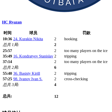
HC Ryazan
时间
球员
罚款
10:36
24. Kurakin Nikita
2
hooking
总共 1局:
2
25:57
2
too many players on the ice
35:49
16. Kondratyev Stanislav
2
tripping
37:14
2
too many players on the ice
总共 2局:
6
55:40
36. Basisty Kirill
2
tripping
57:25
98. Ivanov Ivan S.
2
cross-checking
总共 3局:
4
总共:
12