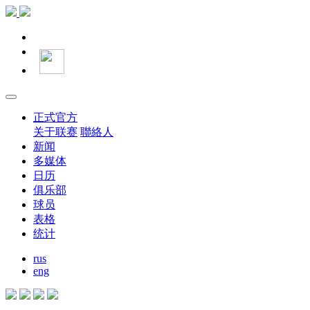
正式官方
关于联赛
聯絡人
新闻
多媒体
日历
俱乐部
球员
表格
统计
rus
eng