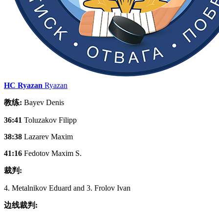
HC Ryazan
Ryazan
教练:
Bayev Denis
36:41
Toluzakov Filipp
38:38
Lazarev Maxim
41:16
Fedotov Maxim S.
裁判:
4. Metalnikov Eduard and 3. Frolov Ivan
边线裁判: