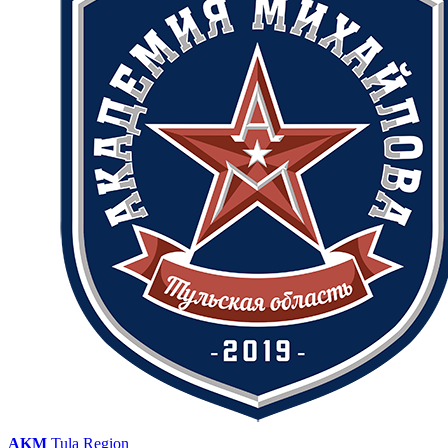
AKM
Tula Region