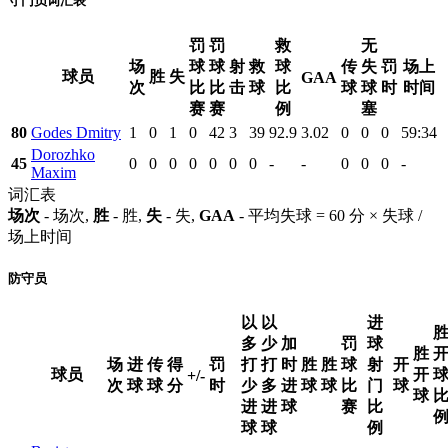
守门员词汇表
罚
罚
救
无
场
球
球
射
救
球
传
失
罚
场上
球员
胜
失
GAA
次
比
比
击
球
比
球
球
时
时间
赛
赛
例
塞
80
Godes Dmitry
1
0
1
0
42
3
39
92.9
3.02
0
0
0
59:34
Dorozhko
45
0
0
0
0
0
0
0
-
-
0
0
0
-
Maxim
词汇表
场次
- 场次,
胜
- 胜,
失
- 失,
GAA
- 平均失球 = 60 分 × 失球 /
场上时间
防守员
以
以
进
多
少
加
罚
球
胜
场
进
传
得
罚
打
打
时
胜
胜
球
射
开
球员
开
+/-
次
球
球
分
时
少
多
进
球
球
比
门
球
球
进
进
球
赛
比
球
球
例