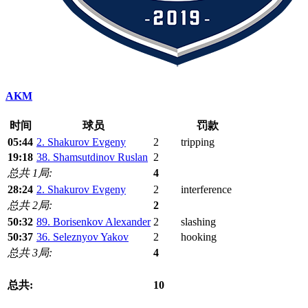
AKM
时间
球员
罚款
05:44
2. Shakurov Evgeny
2
tripping
19:18
38. Shamsutdinov Ruslan
2
总共 1局:
4
28:24
2. Shakurov Evgeny
2
interference
总共 2局:
2
50:32
89. Borisenkov Alexander
2
slashing
50:37
36. Seleznyov Yakov
2
hooking
总共 3局:
4
总共:
10