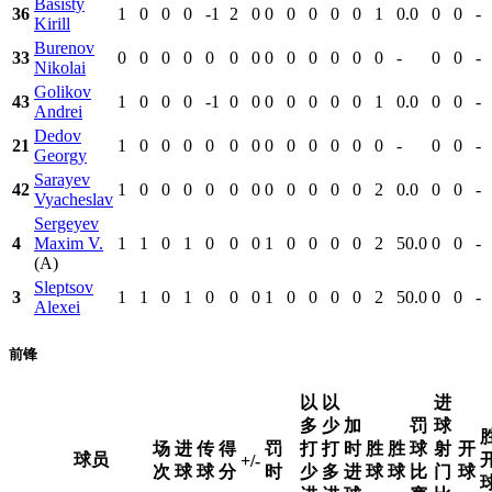
Basisty
36
1
0
0
0
-1
2
0
0
0
0
0
0
1
0.0
0
0
-
Kirill
Burenov
33
0
0
0
0
0
0
0
0
0
0
0
0
0
-
0
0
-
Nikolai
Golikov
43
1
0
0
0
-1
0
0
0
0
0
0
0
1
0.0
0
0
-
Andrei
Dedov
21
1
0
0
0
0
0
0
0
0
0
0
0
0
-
0
0
-
Georgy
Sarayev
42
1
0
0
0
0
0
0
0
0
0
0
0
2
0.0
0
0
-
Vyacheslav
Sergeyev
4
Maxim V.
1
1
0
1
0
0
0
1
0
0
0
0
2
50.0
0
0
-
(A)
Sleptsov
3
1
1
0
1
0
0
0
1
0
0
0
0
2
50.0
0
0
-
Alexei
前锋
以
以
进
多
少
加
罚
球
场
进
传
得
罚
打
打
时
胜
胜
球
射
开
球员
+/-
次
球
球
分
时
少
多
进
球
球
比
门
球