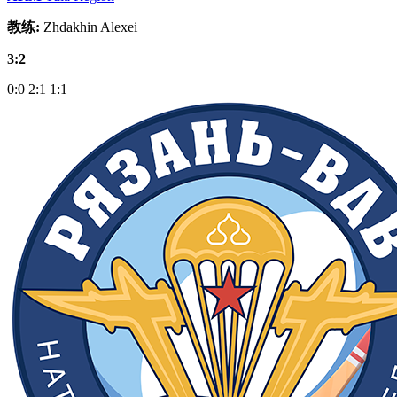
教练:
Zhdakhin Alexei
3:2
0:0
2:1
1:1