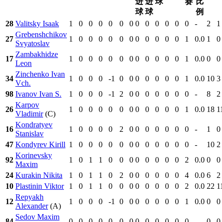
进
进
球
赛
比
球
球
例
28
Valitsky Isaak
1
0
0
0
0
0
0
0
0
0
0
0
0
-
2
1
Grebenshchikov
27
1
0
0
0
0
0
0
0
0
0
0
0
1
0.0
1
0
Svyatoslav
Zambakhidze
17
1
0
0
0
0
0
0
0
0
0
0
0
1
0.0
0
0
Leon
Zinchenko Ivan
34
1
0
0
0
-1
0
0
0
0
0
0
0
1
0.0
10
3
Vch.
98
Ivanov Ivan S.
1
0
0
0
-1
2
0
0
0
0
0
0
0
-
8
2
Karpov
26
1
0
0
0
0
0
0
0
0
0
0
0
1
0.0
18
1
Vladimir
(C)
Kondratyev
16
1
0
0
0
0
2
0
0
0
0
0
0
0
-
1
0
Stanislav
47
Kondyrev Kirill
1
0
0
0
0
0
0
0
0
0
0
0
0
-
10
2
Korinevsky
92
1
0
1
1
0
0
0
0
0
0
0
0
2
0.0
0
0
Maxim
24
Kurakin Nikita
1
0
1
1
0
2
0
0
0
0
0
0
4
0.0
6
2
10
Plastinin Viktor
1
0
1
1
0
0
0
0
0
0
0
0
2
0.0
22
1
Repyakh
12
1
0
0
0
-1
0
0
0
0
0
0
0
1
0.0
0
0
Alexander
(A)
Sedov Maxim
84
0
0
0
0
0
0
0
0
0
0
0
0
0
-
0
0