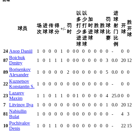
以
以
进
多
少
加
罚
球
胜
场
进
传
得
罚
打
打
时
胜
胜
球
射
开
球员
开
+/-
次
球
球
分
时
少
多
进
球
球
比
门
球
球
进
进
球
赛
比
球
球
例
24
Anop Daniil
1
0
0
0
1
0
0
0
0
0
0
0
0
-
0
0
Boichuk
87
1
0
1
1
1
0
0
0
0
0
0
0
3
0.0
20
12
Dmitry
Borisenkov
89
1
0
0
0
0
2
0
0
0
0
0
0
5
0.0
0
0
Alexander
Kuznetsov
22
1
0
0
0
0
0
0
0
0
0
0
0
0
-
0
0
Konstantin S.
Lazarev
23
1
1
0
1
1
0
0
1
0
0
0
0
4
25.0
0
0
Maxim
7
Litvinov Ilya
1
0
0
0
0
0
0
0
0
0
0
0
1
0.0
20
12
Nabiullin
81
1
0
0
0
0
0
0
0
0
0
0
0
0
-
4
3
Bulat
Pochivalov
10
1
0
1
1
0
0
0
0
0
0
0
0
0
-
22
15
Denis