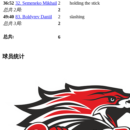
36:52
32. Semeneko Mikhail
2
holding the stick
总共 2局:
2
49:40
83. Boldyrev Daniil
2
slashing
总共 3局:
2
总共:
6
球员统计