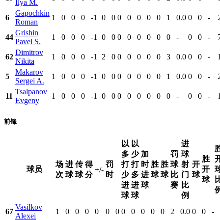
Ilya M.
Gapochkin
6
1
0
0
0
-1
0
0
0
0
0
0
0
1
0.0
0
0
-
Roman
Grishin
44
1
0
0
0
-1
0
0
0
0
0
0
0
0
-
0
0
-
Pavel S.
Dimitrov
62
1
0
0
0
-1
2
0
0
0
0
0
0
3
0.0
0
0
-
Nikita
Makarov
5
1
0
0
0
-1
0
0
0
0
0
0
0
1
0.0
0
0
-
Sergei A.
Tsalpanov
11
1
0
0
0
-1
0
0
0
0
0
0
0
0
-
0
0
-
Evgeny
前锋
以
以
进
多
少
加
罚
球
胜
场
进
传
得
罚
打
打
时
胜
胜
球
射
开
球员
开
+/-
次
球
球
分
时
少
多
进
球
球
比
门
球
球
进
进
球
赛
比
球
球
例
Vasilkov
67
1
0
0
0
0
0
0
0
0
0
0
0
2
0.0
0
0
-
Alexei