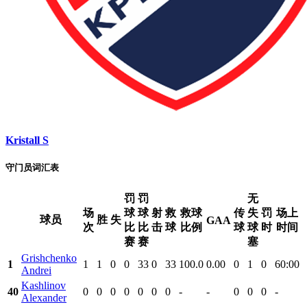
Kristall S
守门员词汇表
罚
罚
无
场
球
球
射
救
救球
传
失
罚
场上
球员
胜
失
GAA
次
比
比
击
球
比例
球
球
时
时间
赛
赛
塞
Grishchenko
1
1
1
0
0
33
0
33
100.0
0.00
0
1
0
60:00
Andrei
Kashlinov
40
0
0
0
0
0
0
0
-
-
0
0
0
-
Alexander