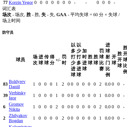
77
Korzin Yegor
0
0
0
0
0
0
0
-
-
0
0
0
-
词汇表
场次
- 场次,
胜
- 胜,
失
- 失,
GAA
- 平均失球 = 60 分 × 失球 /
场上时间
防守员
以
以
进
多
少
加
罚
球
胜
场
进
传
得
罚
打
打
时
胜
胜
球
射
开
球员
开
+/-
次
球
球
分
时
少
多
进
球
球
比
门
球
球
进
进
球
赛
比
球
球
例
Boldyrev
83
1
0
0
0
1
2
0
0
0
0
0
0
2
0.0
0
0
-
Daniil
Verbitsky
39
1
0
0
0
1
0
0
0
0
0
0
0
1
0.0
0
0
-
Igor
Gromov
6
1
0
0
0
2
0
0
0
0
0
0
0
2
0.0
0
0
-
Nikita
Zhilyakov
2
1
0
0
0
0
2
0
0
0
0
0
0
1
0.0
0
0
-
Bogdan
Kolomiytsev