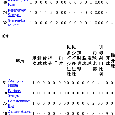
46
1
0
0
0
0
0
0
0
0
0
0
0
1
0.0
0
0
-
Ivan
Perelyayev
74
1
0
1
1
2
0
0
0
0
0
0
0
3
0.0
0
0
-
Semyon
Semeneko
32
1
0
0
0
0
2
0
0
0
0
0
0
1
0.0
0
0
-
Mikhail
前锋
以
以
进
多
少
加
罚
球
胜
场
进
传
得
罚
打
打
时
胜
胜
球
射
开
球员
开
+/-
次
球
球
分
时
少
多
进
球
球
比
门
球
球
进
进
球
赛
比
球
球
例
Asylayev
51
1
0
0
0
0
0
0
0
0
0
0
0
0
-
0
0
Nikita
Barinov
18
1
0
0
0
0
0
0
0
0
0
0
0
1
0.0
0
0
Semyon
Berestennikov
75
1
0
0
0
0
0
0
0
0
0
0
0
2
0.0
0
0
Ilya
Zaitsev Alexei
16
1
0
0
0
0
0
0
0
0
0
0
0
3
0.0
9
5