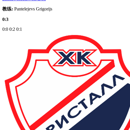
教练:
Pantelejevs Grigorijs
0:3
0:0
0:2
0:1