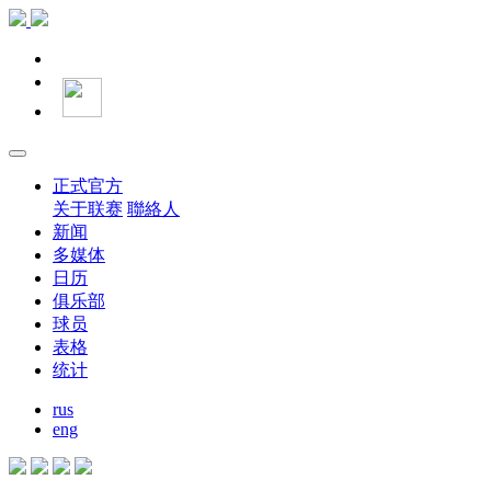
正式官方
关于联赛
聯絡人
新闻
多媒体
日历
俱乐部
球员
表格
统计
rus
eng