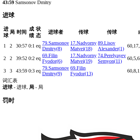
43:59
Samsonov Dmitry
进球
进
成
状
局
时间
进球者
传球
传球
球
绩
态
79.Samsonov
17.Nadvorny
89.Lisov
1
2
30:57
0:1
eq
60,17,
Dmitry(8)
Matvei(18)
Alexander(1)
69.Filin
17.Nadvorny
74.Perelyayev
2
2
39:52
0:2
eq
60,5,6
Fyodor(6)
Matvei(19)
Semyon(11)
79.Samsonov
69.Filin
3
3
43:59
0:3
eq
60,8,1
Dmitry(9)
Fyodor(13)
词汇表
进球
- 进球,
局
- 局
罚时