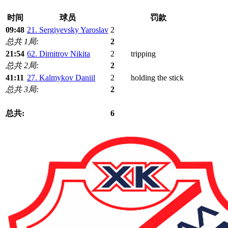
时间
球员
罚款
09:48
21. Sergiyevsky Yaroslav
2
总共 1局:
2
21:54
62. Dimitrov Nikita
2
tripping
总共 2局:
2
41:11
27. Kalmykov Daniil
2
holding the stick
总共 3局:
2
总共:
6