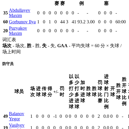
赛
赛
例
塞
Abdullayev
35
0
0
0
0
0
0
0
-
-
0
0
0
-
Maxim
60
Gorbunov Ilya
1
0
1
0
44
3
41
93.2
3.00
0
0
0
60:00
Puzyakov
20
0
0
0
0
0
0
0
-
-
0
0
0
-
Maxim
词汇表
场次
- 场次,
胜
- 胜,
失
- 失,
GAA
- 平均失球 = 60 分 × 失球 /
场上时间
防守员
以
以
进
胜
多
少
加
罚
球
胜
开
场
进
传
得
罚
打
打
时
胜
胜
球
射
开
球员
开
球
+/-
次
球
球
分
时
少
多
进
球
球
比
门
球
球
比
进
进
球
赛
比
例
球
球
例
Balanov
49
1
0
0
0
-1
0
0
0
0
0
0
0
2
0.0
0
0
-
Yegor
Vasilyev
19
1
0
0
0
0
0
0
0
0
0
0
0
2
0.0
0
0
-