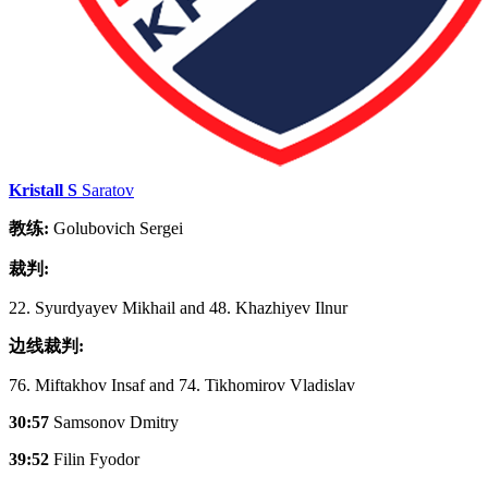
Kristall S
Saratov
教练:
Golubovich Sergei
裁判:
22. Syurdyayev Mikhail and 48. Khazhiyev Ilnur
边线裁判:
76. Miftakhov Insaf and 74. Tikhomirov Vladislav
30:57
Samsonov Dmitry
39:52
Filin Fyodor