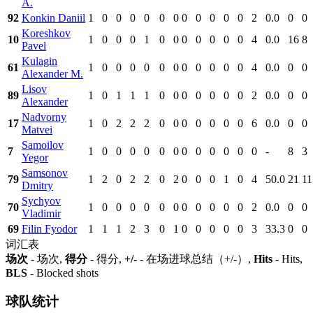
A.
92
Konkin Daniil
1
0
0
0
0
0
0
0
0
0
0
0
2
0.0
0
0
Koreshkov
10
1
0
0
0
1
0
0
0
0
0
0
0
4
0.0
16
8
Pavel
Kulagin
61
1
0
0
0
0
0
0
0
0
0
0
0
4
0.0
0
0
Alexander M.
Lisov
89
1
0
1
1
1
0
0
0
0
0
0
0
2
0.0
0
0
Alexander
Nadvorny
17
1
0
2
2
2
0
0
0
0
0
0
0
6
0.0
0
0
Matvei
Samoilov
7
1
0
0
0
0
0
0
0
0
0
0
0
0
-
8
3
Yegor
Samsonov
79
1
2
0
2
2
0
2
0
0
0
1
0
4
50.0
21
11
Dmitry
Sychyov
70
1
0
0
0
0
0
0
0
0
0
0
0
2
0.0
0
0
Vladimir
69
Filin Fyodor
1
1
1
2
3
0
1
0
0
0
0
0
3
33.3
0
0
词汇表
场次
- 场次,
得分
- 得分,
+/-
- 在场进球总结（+/-）,
Hits
- Hits,
BLS
- Blocked shots
球队统计