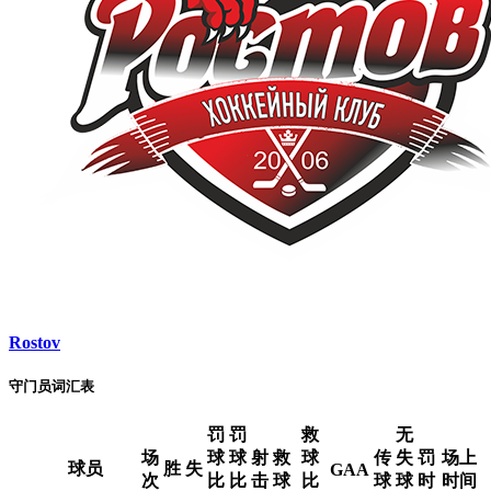
Rostov
守门员词汇表
罚
罚
救
无
场
球
球
射
救
球
传
失
罚
场上
球员
胜
失
GAA
次
比
比
击
球
比
球
球
时
时间