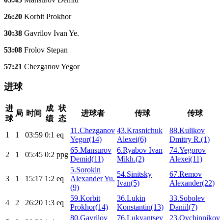
26:20
Korbit Prokhor
30:38
Gavrilov Ivan Ye.
53:08
Frolov Stepan
57:21
Chezganov Yegor
进球
进
成
状
局
时间
进球者
传球
传球
球
绩
态
11.Chezganov
43.Krasnichuk
88.Kulikov
1
1
03:59
0:1
eq
Yegor(14)
Alexei(6)
Dmitry R.(1)
65.Mansurov
6.Ryabov Ivan
74.Yegorov
2
1
05:45
0:2
ppg
Demid(11)
Mikh.(2)
Alexei(11)
5.Sorokin
54.Sinitsky
67.Remov
3
1
15:17
1:2
eq
Alexander Yu.
Ivan(5)
Alexander(22)
(9)
59.Korbit
36.Lukin
33.Sobolev
4
2
26:20
1:3
eq
Prokhor(14)
Konstantin(13)
Daniil(7)
80.Gavrilov
76.Lukyantsev
23.Ovchinnikov