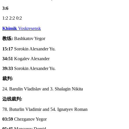
3:6
1:2
2:2
0:2
Khimik
Voskresensk
教练:
Bashkatov Yegor
15:17
Sorokin Alexander Yu.
34:51
Kogalev Alexander
39:33
Sorokin Alexander Yu.
裁判:
24. Barulin Vladislav and 3. Shalagin Nikita
边线裁判:
78. Buturlin Vladimir and 54. Ignatyev Roman
03:59
Chezganov Yegor
05:45
Mansurov Demid