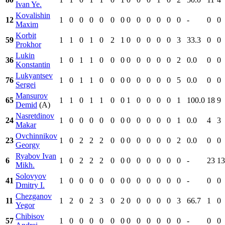
Ivan Ye.
Kovalishin
12
1
0
0
0
0
0
0
0
0
0
0
0
0
-
0
0
Maxim
Korbit
59
1
1
0
1
0
2
1
0
0
0
0
0
3
33.3
0
0
Prokhor
Lukin
36
1
0
1
1
0
0
0
0
0
0
0
0
2
0.0
0
0
Konstantin
Lukyantsev
76
1
0
1
1
0
0
0
0
0
0
0
0
5
0.0
0
0
Sergei
Mansurov
65
1
1
0
1
1
0
0
1
0
0
0
0
1
100.0
18
9
Demid
(A)
Nasretdinov
24
1
0
0
0
0
0
0
0
0
0
0
0
1
0.0
4
3
Makar
Ovchinnikov
23
1
0
2
2
2
0
0
0
0
0
0
0
2
0.0
0
0
Georgy
Ryabov Ivan
6
1
0
2
2
2
0
0
0
0
0
0
0
0
-
23
13
Mikh.
Solovyov
41
1
0
0
0
0
0
0
0
0
0
0
0
0
-
0
0
Dmitry I.
Chezganov
11
1
2
0
2
3
0
2
0
0
0
0
0
3
66.7
1
0
Yegor
Chibisov
57
1
0
0
0
0
0
0
0
0
0
0
0
0
-
0
0