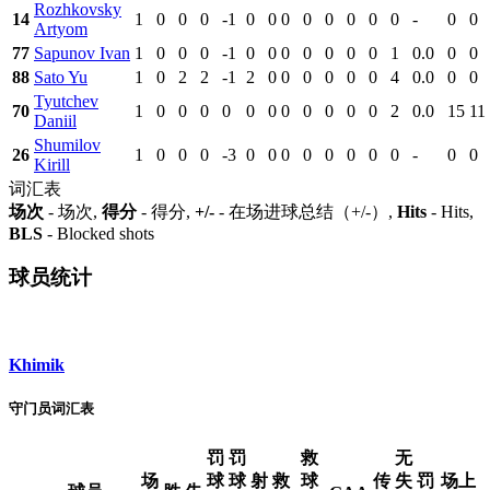
Rozhkovsky
14
1
0
0
0
-1
0
0
0
0
0
0
0
0
-
0
0
Artyom
77
Sapunov Ivan
1
0
0
0
-1
0
0
0
0
0
0
0
1
0.0
0
0
88
Sato Yu
1
0
2
2
-1
2
0
0
0
0
0
0
4
0.0
0
0
Tyutchev
70
1
0
0
0
0
0
0
0
0
0
0
0
2
0.0
15
11
Daniil
Shumilov
26
1
0
0
0
-3
0
0
0
0
0
0
0
0
-
0
0
Kirill
词汇表
场次
- 场次,
得分
- 得分,
+/-
- 在场进球总结（+/-）,
Hits
- Hits,
BLS
- Blocked shots
球员统计
Khimik
守门员词汇表
罚
罚
救
无
场
球
球
射
救
球
传
失
罚
场上