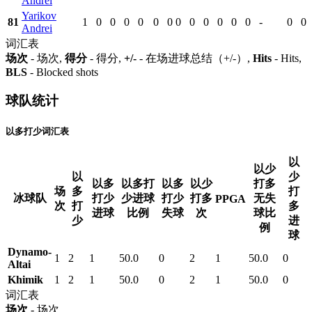
Andrei
Yarikov
81
1
0
0
0
0
0
0
0
0
0
0
0
0
-
0
0
Andrei
词汇表
场次
- 场次,
得分
- 得分,
+/-
- 在场进球总结（+/-）,
Hits
- Hits,
BLS
- Blocked shots
球队统计
以多打少词汇表
以
以少
以
少
以多
以多打
以多
以少
打多
场
多
打
冰球队
打少
少进球
打少
打多
无失
PPGA
次
打
多
进球
比例
失球
次
球比
少
进
例
球
Dynamo-
1
2
1
50.0
0
2
1
50.0
0
Altai
Khimik
1
2
1
50.0
0
2
1
50.0
0
词汇表
场次
- 场次