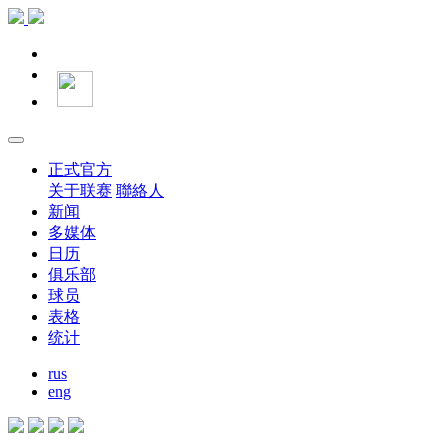
正式官方
关于联赛
聯絡人
新闻
多媒体
日历
俱乐部
球员
表格
统计
rus
eng