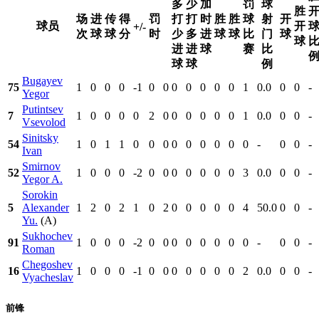
多
少
加
罚
球
胜
场
进
传
得
罚
打
打
时
胜
胜
球
射
开
球员
开
+/-
次
球
球
分
时
少
多
进
球
球
比
门
球
球
进
进
球
赛
比
球
球
例
Bugayev
75
1
0
0
0
-1
0
0
0
0
0
0
0
1
0.0
0
0
-
Yegor
Putintsev
7
1
0
0
0
0
2
0
0
0
0
0
0
1
0.0
0
0
-
Vsevolod
Sinitsky
54
1
0
1
1
0
0
0
0
0
0
0
0
0
-
0
0
-
Ivan
Smirnov
52
1
0
0
0
-2
0
0
0
0
0
0
0
3
0.0
0
0
-
Yegor A.
Sorokin
5
Alexander
1
2
0
2
1
0
2
0
0
0
0
0
4
50.0
0
0
-
Yu.
(A)
Sukhochev
91
1
0
0
0
-2
0
0
0
0
0
0
0
0
-
0
0
-
Roman
Chegoshev
16
1
0
0
0
-1
0
0
0
0
0
0
0
2
0.0
0
0
-
Vyacheslav
前锋