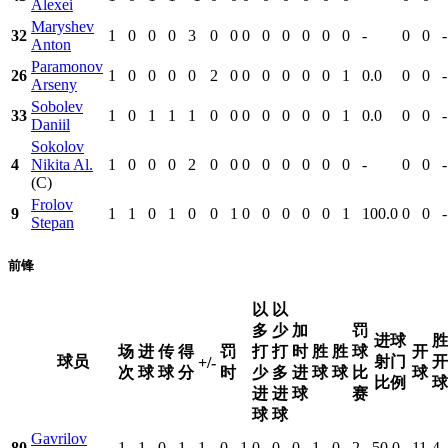
Alexei
Maryshev
32
1
0
0
0
3
0
0
0
0
0
0
0
0
-
0
0
-
Anton
Paramonov
26
1
0
0
0
0
2
0
0
0
0
0
0
1
0.0
0
0
-
Arseny
Sobolev
33
1
0
1
1
1
0
0
0
0
0
0
0
1
0.0
0
0
-
Daniil
Sokolov
4
Nikita Al.
1
0
0
0
2
0
0
0
0
0
0
0
0
-
0
0
-
(C)
Frolov
9
1
1
0
1
0
0
1
0
0
0
0
0
1
100.0
0
0
-
Stepan
前锋
以
以
多
少
加
罚
进球
胜
场
进
传
得
罚
打
打
时
胜
胜
球
开
球员
射门
开
+/-
次
球
球
分
时
少
多
进
球
球
比
球
比例
球
进
进
球
赛
球
球
Gavrilov
80
1
1
0
1
1
0
1
0
0
0
1
0
2
50.0
11
4