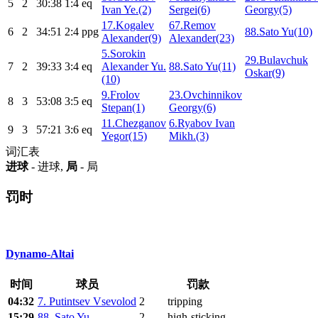
5
2
30:38
1:4
eq
Ivan Ye.(2)
Sergei(6)
Georgy(5)
17.Kogalev
67.Remov
6
2
34:51
2:4
ppg
88.Sato Yu(10)
Alexander(9)
Alexander(23)
5.Sorokin
29.Bulavchuk
7
2
39:33
3:4
eq
Alexander Yu.
88.Sato Yu(11)
Oskar(9)
(10)
9.Frolov
23.Ovchinnikov
8
3
53:08
3:5
eq
Stepan(1)
Georgy(6)
11.Chezganov
6.Ryabov Ivan
9
3
57:21
3:6
eq
Yegor(15)
Mikh.(3)
词汇表
进球
- 进球,
局
- 局
罚时
Dynamo-Altai
时间
球员
罚款
04:32
7. Putintsev Vsevolod
2
tripping
15:29
88. Sato Yu
2
high-sticking