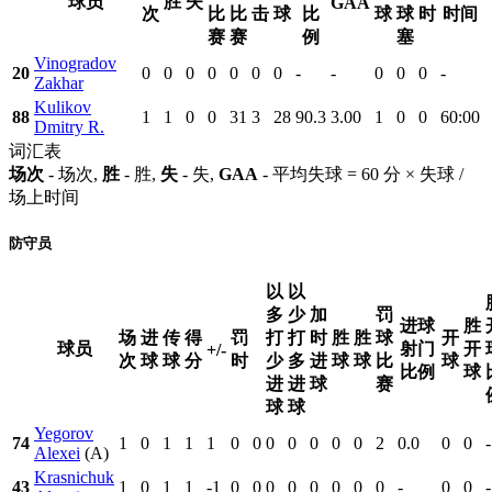
球员
胜
失
GAA
次
比
比
击
球
比
球
球
时
时间
赛
赛
例
塞
Vinogradov
20
0
0
0
0
0
0
0
-
-
0
0
0
-
Zakhar
Kulikov
88
1
1
0
0
31
3
28
90.3
3.00
1
0
0
60:00
Dmitry R.
词汇表
场次
- 场次,
胜
- 胜,
失
- 失,
GAA
- 平均失球 = 60 分 × 失球 /
场上时间
防守员
以
以
多
少
加
罚
进球
胜
场
进
传
得
罚
打
打
时
胜
胜
球
开
球员
射门
开
+/-
次
球
球
分
时
少
多
进
球
球
比
球
比例
球
进
进
球
赛
球
球
Yegorov
74
1
0
1
1
1
0
0
0
0
0
0
0
2
0.0
0
0
-
Alexei
(A)
Krasnichuk
43
1
0
1
1
-1
0
0
0
0
0
0
0
0
-
0
0
-