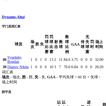
Dynamo-Altai
守门员词汇表
罚
罚
救
无
场
球
球
射
救
球
传
失
罚
场上
球员
胜
失
GAA
次
比
比
击
球
比
球
球
时
时间
赛
赛
例
塞
Vypritsky
40
1
0
1
0
13
2
11
84.6
3.75
0
0
0
32:00
Bogdan
30
Dianov Nikita
1
0
0
0
10
3
7
70.0
6.84
0
0
0
26:20
词汇表
场次
- 场次,
胜
- 胜,
失
- 失,
GAA
- 平均失球 = 60 分 × 失球 /
场上时间
防守员
以
以
进