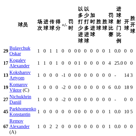
以
以
进
多
少
加
罚
球
胜
场
进
传
得
罚
打
打
时
胜
胜
球
射
开
球员
开
+/-
次
球
球
分
时
少
多
进
球
球
比
门
球
球
进
进
球
赛
比
球
球
例
Bulavchuk
29
1
0
1
1
0
0
0
0
0
0
0
0
1
0.0
0
0
Oskar
Kogalev
17
1
1
0
1
0
0
0
1
0
0
0
0
4
25.0
0
0
Alexander
Koksharov
13
1
0
0
0
-1
0
0
0
0
0
0
0
0
-
14
3
Artyom
Komarov
19
1
0
0
0
-2
0
0
0
0
0
0
0
6
0.0
18
9
Viktor
(C)
Nichukhrin
27
1
0
0
0
-2
0
0
0
0
0
0
0
0
-
0
0
Daniil
Parkhomenko
45
1
0
0
0
0
0
0
0
0
0
0
0
1
0.0
10
5
Konstantin
Remov
67
Alexander
1
0
2
2
0
0
0
0
0
0
0
0
1
0.0
0
0
(A)