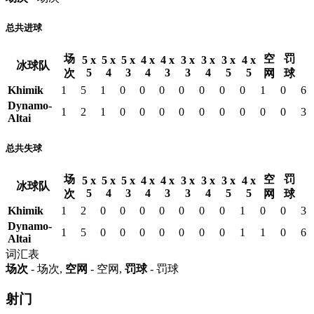
总共进球
场
空
罚
5 x
5 x
5 x
4 x
4 x
3 x
3 x
3 x
4 x
冰球队
5
4
3
4
3
3
4
5
5
次
网
球
Khimik
1
5
1
0
0
0
0
0
0
0
1
0
6
Dynamo-
1
2
1
0
0
0
0
0
0
0
0
0
3
Altai
总共失球
场
空
罚
5 x
5 x
5 x
4 x
4 x
3 x
3 x
3 x
4 x
冰球队
5
4
3
4
3
3
4
5
5
次
网
球
Khimik
1
2
0
0
0
0
0
0
0
1
0
0
3
Dynamo-
1
5
0
0
0
0
0
0
0
1
1
0
6
Altai
词汇表
场次
- 场次,
空网
- 空网,
罚球
- 罚球
射门