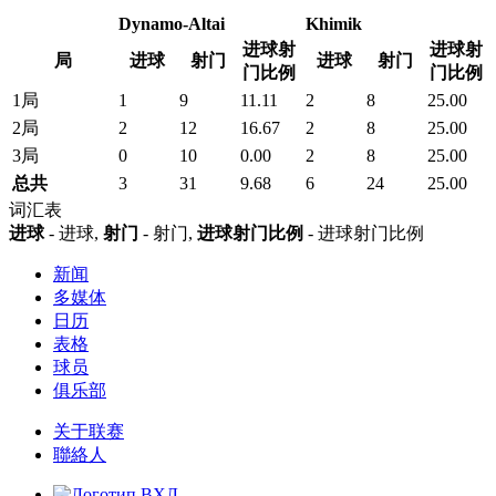
Dynamo-Altai
Khimik
进球射
进球射
局
进球
射门
进球
射门
门比例
门比例
1局
1
9
11.11
2
8
25.00
2局
2
12
16.67
2
8
25.00
3局
0
10
0.00
2
8
25.00
总共
3
31
9.68
6
24
25.00
词汇表
进球
- 进球,
射门
- 射门,
进球射门比例
- 进球射门比例
新闻
多媒体
日历
表格
球员
俱乐部
关于联赛
聯絡人