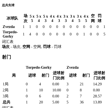
总共失球
场
空
罚
5 x
5 x
5 x
4 x
4 x
3 x
3 x
3 x
4 x
冰球队
5
4
3
4
3
3
4
5
5
次
网
球
Zvezda
1
1
0
0
0
0
0
0
0
0
0
0
1
Torpedo-
1
4
0
0
0
0
0
0
0
1
0
0
5
Gorky
词汇表
场次
- 场次,
空网
- 空网,
罚球
- 罚球
射门
Torpedo-Gorky
Zvezda
进球射
进球射
局
进球
射门
进球
射门
门比例
门比例
1局
0
4
0.00
3
21
14.29
2局
1
10
10.00
0
8
0.00
3局
0
6
0.00
2
7
28.57
总共
1
20
5.00
5
36
13.89
词汇表