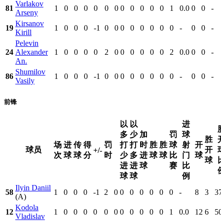
Varlakov
81
1
0
0
0
0
0
0
0
0
0
0
0
1
0.0
0
0
-
Arseny
Kirsanov
19
1
0
0
0
-1
0
0
0
0
0
0
0
0
-
0
0
-
Kirill
Pelevin
24
Alexander
1
0
0
0
0
2
0
0
0
0
0
0
2
0.0
0
0
-
An.
Shumilov
86
1
0
0
0
-1
0
0
0
0
0
0
0
0
-
0
0
-
Vasily
前锋
以
以
进
多
少
加
罚
球
胜
场
进
传
得
罚
打
打
时
胜
胜
球
射
开
球员
开
+/-
次
球
球
分
时
少
多
进
球
球
比
门
球
球
进
进
球
赛
比
球
球
例
Ilyin Daniil
58
1
0
0
0
-1
2
0
0
0
0
0
0
0
-
8
3
3
(A)
Kodola
12
1
0
0
0
0
0
0
0
0
0
0
0
1
0.0
12
6
5
Vladislav