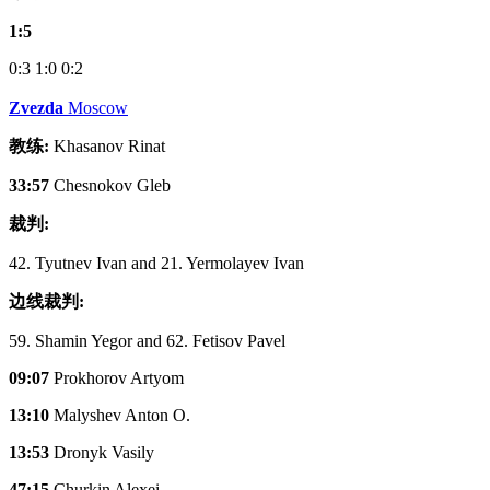
1:5
0:3
1:0
0:2
Zvezda
Moscow
教练:
Khasanov Rinat
33:57
Chesnokov Gleb
裁判:
42. Tyutnev Ivan and 21. Yermolayev Ivan
边线裁判:
59. Shamin Yegor and 62. Fetisov Pavel
09:07
Prokhorov Artyom
13:10
Malyshev Anton O.
13:53
Dronyk Vasily
47:15
Churkin Alexei