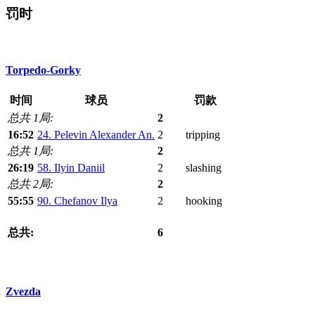
罚时
Torpedo-Gorky
时间
球员
罚款
总共 1局:
2
16:52
24. Pelevin Alexander An.
2
tripping
总共 1局:
2
26:19
58. Ilyin Daniil
2
slashing
总共 2局:
2
55:55
90. Chefanov Ilya
2
hooking
总共:
6
Zvezda