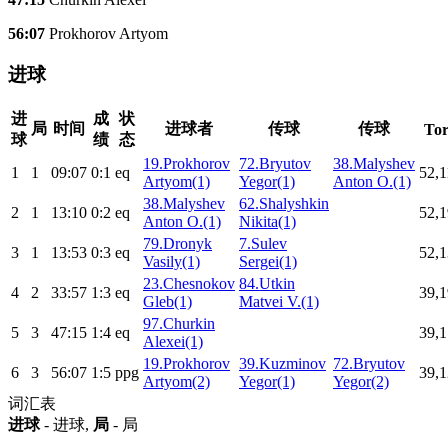
56:07
Prokhorov Artyom
进球
进
成
状
局
时间
进球者
传球
传球
To
球
绩
态
19.Prokhorov
72.Bryutov
38.Malyshev
1
1
09:07
0:1
eq
52,1
Artyom(1)
Yegor(1)
Anton O.(1)
38.Malyshev
62.Shalyshkin
2
1
13:10
0:2
eq
52,1
Anton O.(1)
Nikita(1)
79.Dronyk
7.Sulev
3
1
13:53
0:3
eq
52,1
Vasily(1)
Sergei(1)
23.Chesnokov
84.Utkin
4
2
33:57
1:3
eq
39,1
Gleb(1)
Matvei V.(1)
97.Churkin
5
3
47:15
1:4
eq
39,1
Alexei(1)
19.Prokhorov
39.Kuzminov
72.Bryutov
6
3
56:07
1:5
ppg
39,1
Artyom(2)
Yegor(1)
Yegor(2)
词汇表
进球
- 进球,
局
- 局