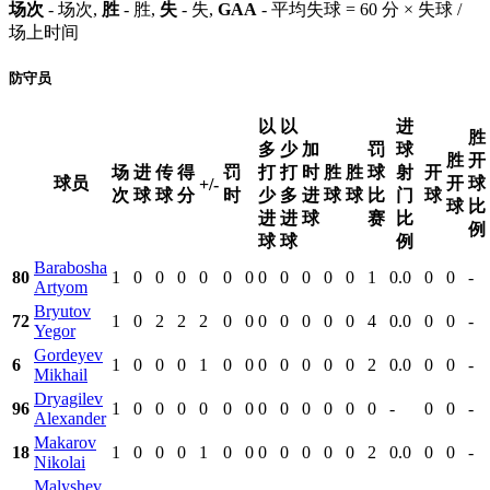
场次
- 场次,
胜
- 胜,
失
- 失,
GAA
- 平均失球 = 60 分 × 失球 /
场上时间
防守员
以
以
进
胜
多
少
加
罚
球
胜
开
场
进
传
得
罚
打
打
时
胜
胜
球
射
开
球员
开
球
+/-
次
球
球
分
时
少
多
进
球
球
比
门
球
球
比
进
进
球
赛
比
例
球
球
例
Barabosha
80
1
0
0
0
0
0
0
0
0
0
0
0
1
0.0
0
0
-
Artyom
Bryutov
72
1
0
2
2
2
0
0
0
0
0
0
0
4
0.0
0
0
-
Yegor
Gordeyev
6
1
0
0
0
1
0
0
0
0
0
0
0
2
0.0
0
0
-
Mikhail
Dryagilev
96
1
0
0
0
0
0
0
0
0
0
0
0
0
-
0
0
-
Alexander
Makarov
18
1
0
0
0
1
0
0
0
0
0
0
0
2
0.0
0
0
-
Nikolai
Malyshev