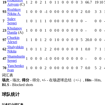
Prokhorov
19
1
2
0
2
1
0
1
1
0
0
0
0
3
66.7
19
10
Artyom
(C)
Rozhkov
93
1
0
0
0
-1
0
0
0
0
0
0
0
2
0.0
3
3
Nikita A.
Sulev
7
1
0
1
1
1
0
0
0
0
0
0
0
0
-
0
0
Sergei
Khulapov
23
1
0
0
0
1
0
0
0
0
0
0
0
0
-
0
0
Danila
(A)
Churkin
97
1
1
0
1
2
0
1
0
0
0
0
0
5
20.0
0
0
Alexei
Shalyshkin
62
1
0
1
1
2
2
0
0
0
0
0
0
1
0.0
7
1
Nikita
Shamshurin
47
1
0
0
0
-1
0
0
0
0
0
0
0
0
-
0
0
Sergei
Yanchenko
70
1
0
0
0
2
0
0
0
0
0
0
0
7
0.0
5
2
Ivan
词汇表
场次
- 场次,
得分
- 得分,
+/-
- 在场进球总结（+/-）,
Hits
- Hits,
BLS
- Blocked shots
球队统计
以多打少词汇表