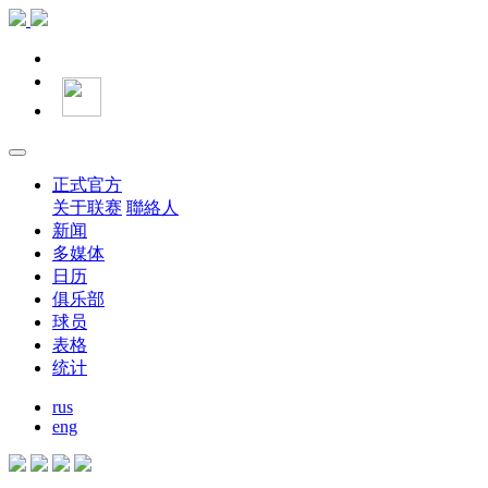
正式官方
关于联赛
聯絡人
新闻
多媒体
日历
俱乐部
球员
表格
统计
rus
eng