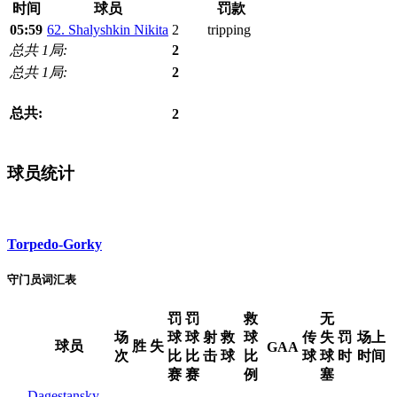
时间
球员
罚款
05:59
62. Shalyshkin Nikita
2
tripping
总共 1局:
2
总共 1局:
2
总共:
2
球员统计
Torpedo-Gorky
守门员词汇表
罚
罚
救
无
场
球
球
射
救
球
传
失
罚
场上
球员
胜
失
GAA
次
比
比
击
球
比
球
球
时
时间
赛
赛
例
塞
Dagestansky