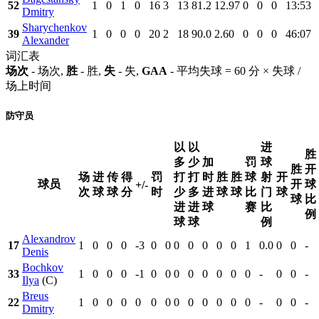
52
1
0
1
0
16
3
13
81.2
12.97
0
0
0
13:53
Dmitry
Sharychenkov
39
1
0
0
0
20
2
18
90.0
2.60
0
0
0
46:07
Alexander
词汇表
场次
- 场次,
胜
- 胜,
失
- 失,
GAA
- 平均失球 = 60 分 × 失球 /
场上时间
防守员
以
以
进
胜
多
少
加
罚
球
胜
开
场
进
传
得
罚
打
打
时
胜
胜
球
射
开
球员
开
球
+/-
次
球
球
分
时
少
多
进
球
球
比
门
球
球
比
进
进
球
赛
比
例
球
球
例
Alexandrov
17
1
0
0
0
-3
0
0
0
0
0
0
0
1
0.0
0
0
-
Denis
Bochkov
33
1
0
0
0
-1
0
0
0
0
0
0
0
0
-
0
0
-
Ilya
(C)
Breus
22
1
0
0
0
0
0
0
0
0
0
0
0
0
-
0
0
-
Dmitry