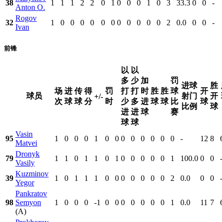
38
1
1
1
2
2
0
1
0
0
0
1
0
3
33.3
0
0
-
Anton O.
Rogov
32
1
0
0
0
0
0
0
0
0
0
0
0
2
0.0
0
0
-
Ivan
前锋
以
以
多
少
加
罚
进球
胜
场
进
传
得
罚
打
打
时
胜
胜
球
开
球员
射门
开
+/-
次
球
球
分
时
少
多
进
球
球
比
球
比例
球
进
进
球
赛
球
球
Vasin
95
1
0
0
0
1
0
0
0
0
0
0
0
0
-
12
8
Matvei
Dronyk
79
1
1
0
1
1
0
1
0
0
0
0
0
1
100.0
0
0
Vasily
Kuzminov
39
1
0
1
1
1
0
0
0
0
0
0
0
2
0.0
0
0
Yegor
Pankratov
98
Semyon
1
0
0
0
-1
0
0
0
0
0
0
0
1
0.0
11
7
(A)