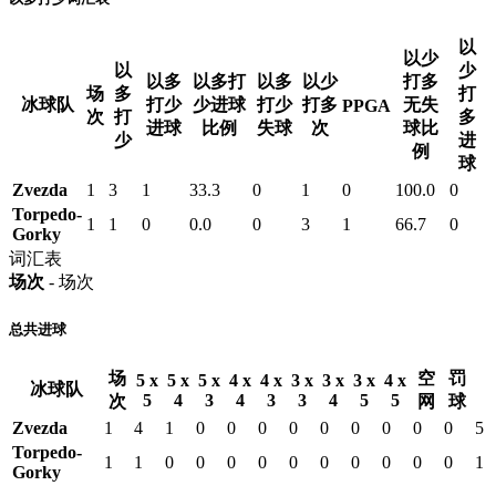
以
以少
以
少
以多
以多打
以多
以少
打多
场
多
打
冰球队
打少
少进球
打少
打多
无失
PPGA
次
打
多
进球
比例
失球
次
球比
少
进
例
球
Zvezda
1
3
1
33.3
0
1
0
100.0
0
Torpedo-
1
1
0
0.0
0
3
1
66.7
0
Gorky
词汇表
场次
- 场次
总共进球
场
空
罚
5 x
5 x
5 x
4 x
4 x
3 x
3 x
3 x
4 x
冰球队
5
4
3
4
3
3
4
5
5
次
网
球
Zvezda
1
4
1
0
0
0
0
0
0
0
0
0
5
Torpedo-
1
1
0
0
0
0
0
0
0
0
0
0
1
Gorky