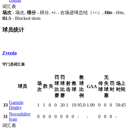
Danila
词汇表
场次
- 场次,
得分
- 得分,
+/-
- 在场进球总结（+/-）,
Hits
- Hits,
BLS
- Blocked shots
球员统计
Zvezda
守门员词汇表
罚
罚
救
无
场
球
球
射
救
球
传
失
罚
场上
球员
胜
失
GAA
次
比
比
击
球
比
球
球
时
时间
赛
赛
例
塞
Gamzin
33
1
1
0
0
20
1
19
95.0
1.00
0
0
0
59:45
Dmitry
Novozhilov
31
0
0
0
0
0
0
0
-
-
0
0
0
-
Ivan
词汇表