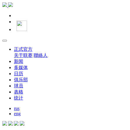
正式官方
关于联赛
聯絡人
新闻
多媒体
日历
俱乐部
球员
表格
统计
rus
eng