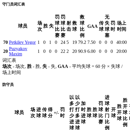
守门员词汇表
罚
罚
救
无
场
球
球
射
救
球
传
失
罚
场上
球员
胜
失
GAA
次
比
比
击
球
比
球
球
时
时间
赛
赛
例
塞
70
Petkilev Yegor
1
0
1
0
24
5
19
79.2
7.50
0
0
0
40:00
Puzyakov
20
1
0
0
0
22
2
20
90.9
6.00
0
0
0
20:00
Maxim
词汇表
场次
- 场次,
胜
- 胜,
失
- 失,
GAA
- 平均失球 = 60 分 × 失球 /
场上时间
防守员
以
以
进
胜
多
少
加
罚
球
胜
开
场
进
传
得
罚
打
打
时
胜
胜
球
射
开
球员
开
球
+/-
次
球
球
分
时
少
多
进
球
球
比
门
球
球
比
进
进
球
赛
比
例
球
球
例