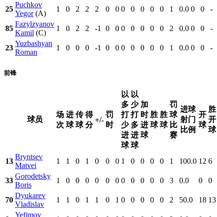
Puchkov
25
1
0
2
2
2
0
0
0
0
0
0
0
1
0.0
0
0
-
Yegor
(A)
Fazylzyanov
85
1
0
2
2
-1
0
0
0
0
0
0
0
2
0.0
0
0
-
Kamil
(C)
Yuzbashyan
23
1
0
0
0
-1
0
0
0
0
0
0
0
1
0.0
0
0
-
Roman
前锋
以
以
多
少
加
罚
进球
胜
场
进
传
得
罚
打
打
时
胜
胜
球
开
球员
射门
开
+/-
次
球
球
分
时
少
多
进
球
球
比
球
比例
球
进
进
球
赛
球
球
Bryntsev
13
1
1
0
1
0
0
0
1
0
0
0
0
1
100.0
12
6
Matvei
Gorodetsky
33
1
0
0
0
0
0
0
0
0
0
0
0
3
0.0
0
0
Boris
Dyukarev
70
1
1
0
1
1
0
1
0
0
0
0
0
2
50.0
18
13
Vladislav
Yefimov