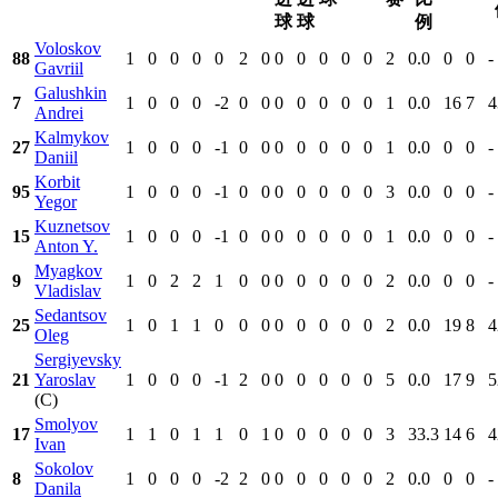
球
球
例
Voloskov
88
1
0
0
0
0
2
0
0
0
0
0
0
2
0.0
0
0
-
Gavriil
Galushkin
7
1
0
0
0
-2
0
0
0
0
0
0
0
1
0.0
16
7
4
Andrei
Kalmykov
27
1
0
0
0
-1
0
0
0
0
0
0
0
1
0.0
0
0
-
Daniil
Korbit
95
1
0
0
0
-1
0
0
0
0
0
0
0
3
0.0
0
0
-
Yegor
Kuznetsov
15
1
0
0
0
-1
0
0
0
0
0
0
0
1
0.0
0
0
-
Anton Y.
Myagkov
9
1
0
2
2
1
0
0
0
0
0
0
0
2
0.0
0
0
-
Vladislav
Sedantsov
25
1
0
1
1
0
0
0
0
0
0
0
0
2
0.0
19
8
4
Oleg
Sergiyevsky
21
Yaroslav
1
0
0
0
-1
2
0
0
0
0
0
0
5
0.0
17
9
5
(C)
Smolyov
17
1
1
0
1
1
0
1
0
0
0
0
0
3
33.3
14
6
4
Ivan
Sokolov
8
1
0
0
0
-2
2
0
0
0
0
0
0
2
0.0
0
0
-
Danila