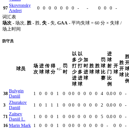
Skovronsky
97
0
0
0
0
0
0
0
-
-
0
0
0
-
Andrei
词汇表
场次
- 场次,
胜
- 胜,
失
- 失,
GAA
- 平均失球 = 60 分 × 失球 /
场上时间
防守员
以
以
进
多
少
加
罚
球
胜
场
进
传
得
罚
打
打
时
胜
胜
球
射
开
球员
开
+/-
次
球
球
分
时
少
多
进
球
球
比
门
球
球
进
进
球
赛
比
球
球
例
Bulygin
38
1
0
0
0
1
0
0
0
0
0
0
0
4
0.0
0
0
-
Daniil
Zhurakov
3
1
0
1
1
1
0
0
0
0
0
0
0
2
0.0
0
0
-
Daniil
Zaitsev
71
1
0
0
0
1
0
0
0
0
0
0
0
5
0.0
0
0
-
Daniil L.
16
Marin Mark
1
0
0
0
1
0
0
0
0
0
0
0
0
-
0
0
-