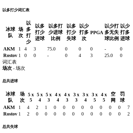
以多打少词汇表
以
以多
以多打
以多
以少
以少打
以少
冰球
场
多
打少
少进球
打少
打多
多无失
打多
PPGA
队
次
打
进球
比例
失球
次
球比例
进球
少
AKM
1
4
3
75.0
0
0
0
-
0
Rostov
1
0
0
-
0
4
3
25.0
0
词汇表
场次
- 场次
总共进球
冰球
场
空
罚
5 x
5 x
5 x
4 x
4 x
3 x
3 x
3 x
4 x
5
4
3
4
3
3
4
5
5
队
次
网
球
AKM
1
4
2
1
0
0
0
0
0
0
0
0
7
Rostov
1
2
0
0
0
0
0
0
0
0
0
0
2
总共失球