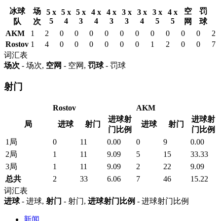
冰球
场
空
罚
5 x
5 x
5 x
4 x
4 x
3 x
3 x
3 x
4 x
5
4
3
4
3
3
4
5
5
队
次
网
球
AKM
1
2
0
0
0
0
0
0
0
0
0
0
2
Rostov
1
4
0
0
0
0
0
0
1
2
0
0
7
词汇表
场次
- 场次,
空网
- 空网,
罚球
- 罚球
射门
Rostov
AKM
进球射
进球射
局
进球
射门
进球
射门
门比例
门比例
1局
0
11
0.00
0
9
0.00
2局
1
11
9.09
5
15
33.33
3局
1
11
9.09
2
22
9.09
总共
2
33
6.06
7
46
15.22
词汇表
进球
- 进球,
射门
- 射门,
进球射门比例
- 进球射门比例
新闻