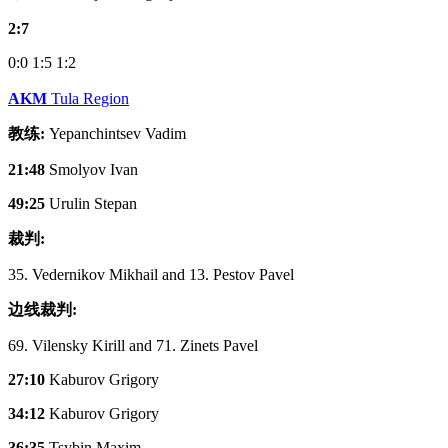
2:7
0:0
1:5
1:2
AKM
Tula Region
教练:
Yepanchintsev Vadim
21:48
Smolyov Ivan
49:25
Urulin Stepan
裁判:
35. Vedernikov Mikhail and 13. Pestov Pavel
边线裁判:
69. Vilensky Kirill and 71. Zinets Pavel
27:10
Kaburov Grigory
34:12
Kaburov Grigory
36:35
Tsybin Maxim