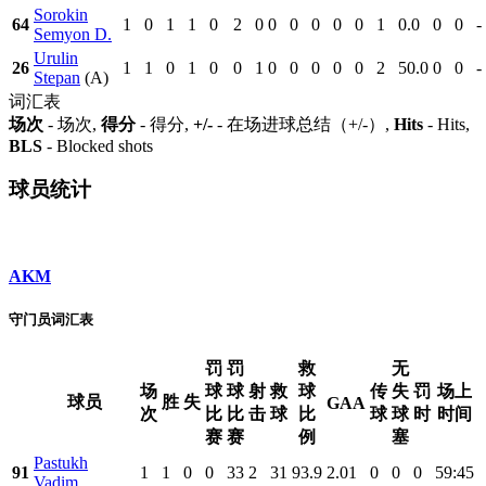
Sorokin
64
1
0
1
1
0
2
0
0
0
0
0
0
1
0.0
0
0
-
Semyon D.
Urulin
26
1
1
0
1
0
0
1
0
0
0
0
0
2
50.0
0
0
-
Stepan
(A)
词汇表
场次
- 场次,
得分
- 得分,
+/-
- 在场进球总结（+/-）,
Hits
- Hits,
BLS
- Blocked shots
球员统计
AKM
守门员词汇表
罚
罚
救
无
场
球
球
射
救
球
传
失
罚
场上
球员
胜
失
GAA
次
比
比
击
球
比
球
球
时
时间
赛
赛
例
塞
Pastukh
91
1
1
0
0
33
2
31
93.9
2.01
0
0
0
59:45
Vadim