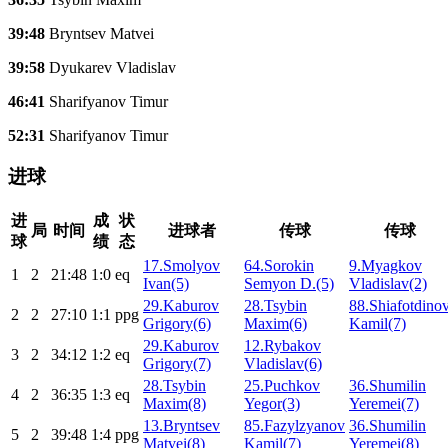
39:48
Bryntsev Matvei
39:58
Dyukarev Vladislav
46:41
Sharifyanov Timur
52:31
Sharifyanov Timur
进球
进
成
状
局
时间
进球者
传球
传球
球
绩
态
17.Smolyov
64.Sorokin
9.Myagkov
1
2
21:48
1:0
eq
Ivan(5)
Semyon D.(5)
Vladislav(2)
29.Kaburov
28.Tsybin
88.Shiafotdino
2
2
27:10
1:1
ppg
Grigory(6)
Maxim(6)
Kamil(7)
29.Kaburov
12.Rybakov
3
2
34:12
1:2
eq
Grigory(7)
Vladislav(6)
28.Tsybin
25.Puchkov
36.Shumilin
4
2
36:35
1:3
eq
Maxim(8)
Yegor(3)
Yeremei(7)
13.Bryntsev
85.Fazylzyanov
36.Shumilin
5
2
39:48
1:4
ppg
Matvei(8)
Kamil(7)
Yeremei(8)