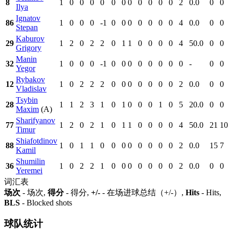
8
1
0
0
0
0
0
0
0
0
0
0
0
2
0.0
0
0
Ilya
Ignatov
86
1
0
0
0
-1
0
0
0
0
0
0
0
4
0.0
0
0
Stepan
Kaburov
29
1
2
0
2
2
0
1
1
0
0
0
0
4
50.0
0
0
Grigory
Manin
32
1
0
0
0
-1
0
0
0
0
0
0
0
0
-
0
0
Yegor
Rybakov
12
1
0
2
2
2
0
0
0
0
0
0
0
2
0.0
0
0
Vladislav
Tsybin
28
1
1
2
3
1
0
1
0
0
0
1
0
5
20.0
0
0
Maxim
(A)
Sharifyanov
77
1
2
0
2
1
0
1
1
0
0
0
0
4
50.0
21
10
Timur
Shiafotdinov
88
1
0
1
1
0
0
0
0
0
0
0
0
2
0.0
15
7
Kamil
Shumilin
36
1
0
2
2
1
0
0
0
0
0
0
0
2
0.0
0
0
Yeremei
词汇表
场次
- 场次,
得分
- 得分,
+/-
- 在场进球总结（+/-）,
Hits
- Hits,
BLS
- Blocked shots
球队统计