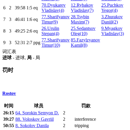
70.Dyukarev
12.Rybakov
25.Puchkov
6
2
39:58
1:5
eq
Vladislav(4)
Vladislav(7)
Yegor(4)
77.Sharifyanov
28.Tsybin
3.Zhurakov
7
3
46:41
1:6
eq
Timur(9)
Maxim(7)
Daniil(2)
26.Urulin
25.Sedantsov
9.Myagkov
8
3
49:25
2:6
eq
Stepan(4)
Oleg(10)
Vladislav(3)
77.Sharifyanov
85.Fazylzyanov
9
3
52:31
2:7
ppg
Timur(10)
Kamil(8)
词汇表
进球
- 进球,
局
- 局
罚时
Rostov
时间
球员
罚款
26:15
64. Sorokin Semyon D.
2
39:27
88. Voloskov Gavriil
2
interference
50:55
8. Sokolov Danila
2
tripping