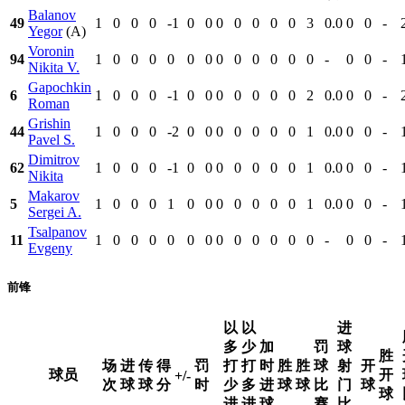
Balanov
49
1
0
0
0
-1
0
0
0
0
0
0
0
3
0.0
0
0
-
Yegor
(A)
Voronin
94
1
0
0
0
0
0
0
0
0
0
0
0
0
-
0
0
-
Nikita V.
Gapochkin
6
1
0
0
0
-1
0
0
0
0
0
0
0
2
0.0
0
0
-
Roman
Grishin
44
1
0
0
0
-2
0
0
0
0
0
0
0
1
0.0
0
0
-
Pavel S.
Dimitrov
62
1
0
0
0
-1
0
0
0
0
0
0
0
1
0.0
0
0
-
Nikita
Makarov
5
1
0
0
0
1
0
0
0
0
0
0
0
1
0.0
0
0
-
Sergei A.
Tsalpanov
11
1
0
0
0
0
0
0
0
0
0
0
0
0
-
0
0
-
Evgeny
前锋
以
以
进
多
少
加
罚
球
胜
场
进
传
得
罚
打
打
时
胜
胜
球
射
开
球员
开
+/-
次
球
球
分
时
少
多
进
球
球
比
门
球
球
进
进
球
赛
比