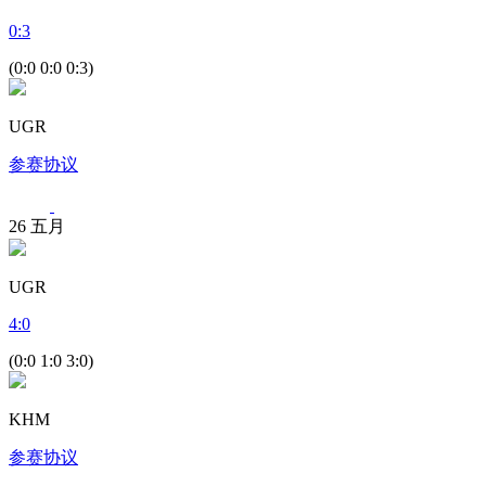
0
:
3
(0:0 0:0 0:3)
UGR
参赛协议
26
五月
UGR
4
:
0
(0:0 1:0 3:0)
KHM
参赛协议