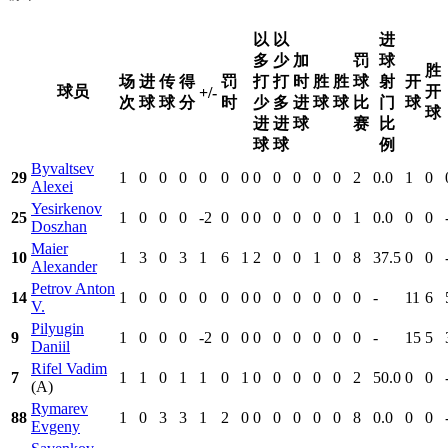
以
以
进
多
少
加
罚
球
胜
场
进
传
得
罚
打
打
时
胜
胜
球
射
开
球员
开
+/-
次
球
球
分
时
少
多
进
球
球
比
门
球
球
进
进
球
赛
比
球
球
例
Byvaltsev
29
1
0
0
0
0
0
0
0
0
0
0
0
2
0.0
1
0
Alexei
Yesirkenov
25
1
0
0
0
-2
0
0
0
0
0
0
0
1
0.0
0
0
Doszhan
Maier
10
1
3
0
3
1
6
1
2
0
0
1
0
8
37.5
0
0
Alexander
Petrov Anton
14
1
0
0
0
0
0
0
0
0
0
0
0
0
-
11
6
V.
Pilyugin
9
1
0
0
0
-2
0
0
0
0
0
0
0
0
-
15
5
Daniil
Rifel Vadim
7
1
1
0
1
1
0
1
0
0
0
0
0
2
50.0
0
0
(A)
Rymarev
88
1
0
3
3
1
2
0
0
0
0
0
0
8
0.0
0
0
Evgeny