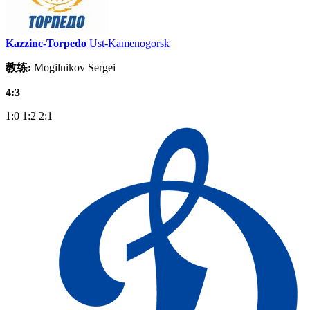
Kazzinc-Torpedo
Ust-Kamenogorsk
教练:
Mogilnikov Sergei
4:3
1:0
1:2
2:1