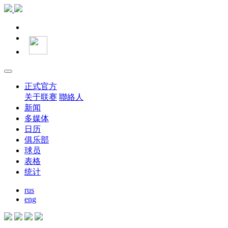
正式官方
关于联赛
聯絡人
新闻
多媒体
日历
俱乐部
球员
表格
统计
rus
eng