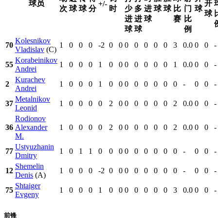
球员
开
+/-
次
球
球
分
时
少
多
进
球
球
比
门
球
球
进
进
球
赛
比
球
球
例
Kolesnikov
70
1
0
0
0
-2
0
0
0
0
0
0
0
3
0.0
0
0
-
Vladislav
(C)
Korabeinikov
55
1
0
0
0
1
0
0
0
0
0
0
0
1
0.0
0
0
-
Andrei
Kurachev
2
1
0
0
0
1
0
0
0
0
0
0
0
0
-
0
0
-
Andrei
Metalnikov
37
1
0
0
0
0
2
0
0
0
0
0
0
2
0.0
0
0
-
Leonid
Rodionov
36
Alexander
1
0
0
0
0
2
0
0
0
0
0
0
2
0.0
0
0
-
M.
Ustyuzhanin
77
1
0
1
1
0
0
0
0
0
0
0
0
0
-
0
0
-
Dmitry
Shemelin
12
1
0
0
0
-2
0
0
0
0
0
0
0
0
-
0
0
-
Denis
(A)
Shtaiger
75
1
0
0
0
1
0
0
0
0
0
0
0
3
0.0
0
0
-
Evgeny
前锋