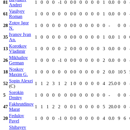
81
1
0
0
0
-1
0
0
0
0
0
0
0
1
0.0
0
0
Andrei
Vasilyev
61
1
0
0
0
0
0
0
0
0
0
0
0
1
0.0
0
0
Roman
Zotov Igor
28
1
0
0
0
0
0
0
0
0
0
0
0
0
-
0
0
N.
Ivanov Ivan
35
1
0
0
0
0
0
0
0
0
0
0
0
1
0.0
1
0
An.
Korotkov
13
1
0
0
0
0
2
0
0
0
0
0
0
3
0.0
0
0
Vladimir
Mikhailov
26
1
0
0
0
-1
0
0
0
0
0
0
0
2
0.0
0
0
German
Noskov
18
1
0
0
0
0
0
0
0
0
0
0
0
2
0.0
10
5
Maxim G.
Sopin Alexei
52
1
1
2
3
1
2
1
0
0
0
0
0
4
25.0
0
0
(C)
Sorokin
5
1
0
0
0
0
0
0
0
0
0
0
0
0
-
0
0
Dmitry
Fakhrutdinov
47
1
1
1
2
2
0
0
1
0
0
0
0
5
20.0
0
0
Marat
Fedulov
20
1
0
0
0
-1
0
0
0
0
0
0
0
4
0.0
9
6
Pavel
Shibayev