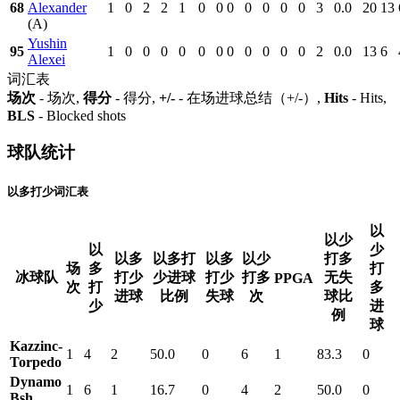
68
Alexander
1
0
2
2
1
0
0
0
0
0
0
0
3
0.0
20
13
(A)
Yushin
95
1
0
0
0
0
0
0
0
0
0
0
0
2
0.0
13
6
Alexei
词汇表
场次
- 场次,
得分
- 得分,
+/-
- 在场进球总结（+/-）,
Hits
- Hits,
BLS
- Blocked shots
球队统计
以多打少词汇表
以
以少
以
少
以多
以多打
以多
以少
打多
场
多
打
冰球队
打少
少进球
打少
打多
无失
PPGA
次
打
多
进球
比例
失球
次
球比
少
进
例
球
Kazzinc-
1
4
2
50.0
0
6
1
83.3
0
Torpedo
Dynamo
1
6
1
16.7
0
4
2
50.0
0
Bsh