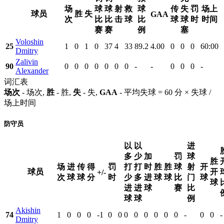
场
球
球
射
救
球
传
失
罚
场上
球员
胜
失
GAA
次
比
比
击
球
比
球
球
时
时间
赛
赛
例
塞
Voloshin
25
1
0
1
0
37
4
33
89.2
4.00
0
0
0
60:00
Dmitry
Zalivin
90
0
0
0
0
0
0
0
-
-
0
0
0
-
Alexander
词汇表
场次
- 场次,
胜
- 胜,
失
- 失,
GAA
- 平均失球 = 60 分 × 失球 /
场上时间
防守员
以
以
进
多
少
加
罚
球
胜
场
进
传
得
罚
打
打
时
胜
胜
球
射
开
球员
开
+/-
次
球
球
分
时
少
多
进
球
球
比
门
球
球
进
进
球
赛
比
球
球
例
Akishin
74
1
0
0
0
-1
0
0
0
0
0
0
0
0
-
0
0
-
Dmitry