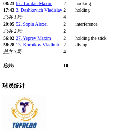
08:23
67. Tomkin Maxim
2
hooking
17:43
3. Dashkevich Vladislav
2
holding
总共 1局:
4
29:05
52. Sopin Alexei
2
interference
总共 2局:
2
56:02
27. Yeprev Maxim
2
holding the stick
58:28
13. Korotkov Vladimir
2
diving
总共 3局:
4
总共:
10
球员统计