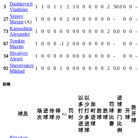
Dashkevich
3
1
1
0
1
1
2
1
0
0
0
0
0
2
50.0
0
0
-
Vladislav
Yeprev
27
1
0
0
0
0
2
0
0
0
0
0
0
0
-
0
0
-
Maxim
(A)
Karpushkin
73
1
0
0
0
0
0
0
0
0
0
0
0
2
0.0
0
0
-
Alexander
Tomkin
67
1
0
0
0
-1
2
0
0
0
0
0
0
0
-
0
0
-
Maxim
Shvalyov
34
1
0
0
0
0
0
0
0
0
0
0
0
0
-
0
0
-
Alexei
Sherstyukov
92
1
0
0
0
1
0
0
0
0
0
0
0
2
0.0
0
0
-
Mikhail
前锋
以
以
进
多
少
加
罚
球
胜
场
进
传
得
罚
打
打
时
胜
胜
球
射
开
球员
开
+/-
次
球
球
分
时
少
多
进
球
球
比
门
球
球
进
进
球
赛
比
球
球
例
Biryukov