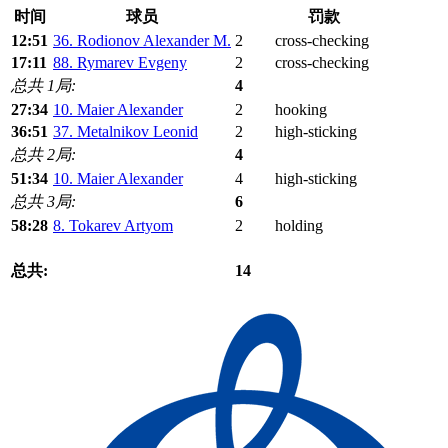
时间
球员
罚款
12:51
36. Rodionov Alexander M.
2
cross-checking
17:11
88. Rymarev Evgeny
2
cross-checking
总共 1局:
4
27:34
10. Maier Alexander
2
hooking
36:51
37. Metalnikov Leonid
2
high-sticking
总共 2局:
4
51:34
10. Maier Alexander
4
high-sticking
总共 3局:
6
58:28
8. Tokarev Artyom
2
holding
总共:
14