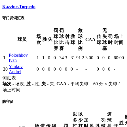
Kazzinc-Torpedo
守门员词汇表
罚
罚
救
无
场
球
球
射
救
球
传
失
罚
场上
球员
胜
失
GAA
次
比
比
击
球
比
球
球
时
时间
赛
赛
例
塞
Poloshkov
1
1
1
0
0
34
3
31
91.2
3.00
0
0
0
60:00
Ivan
Yankov
20
0
0
0
0
0
0
0
-
-
0
0
0
-
Andrei
词汇表
场次
- 场次,
胜
- 胜,
失
- 失,
GAA
- 平均失球 = 60 分 × 失球 /
场上时间
防守员
以
以
进
多
少
加
罚
球
胜
场
进
传
得
罚
打
打
时
胜
胜
球
射
开