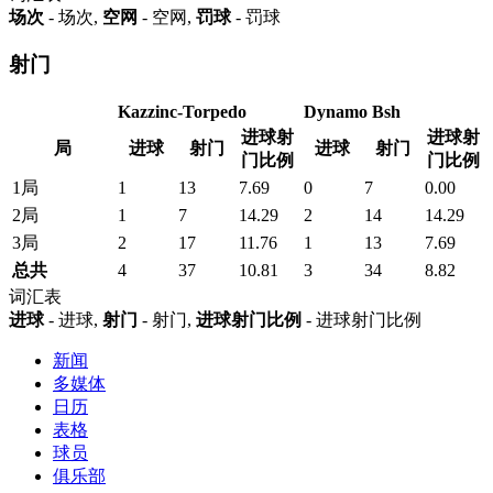
场次
- 场次,
空网
- 空网,
罚球
- 罚球
射门
Kazzinc-Torpedo
Dynamo Bsh
进球射
进球射
局
进球
射门
进球
射门
门比例
门比例
1局
1
13
7.69
0
7
0.00
2局
1
7
14.29
2
14
14.29
3局
2
17
11.76
1
13
7.69
总共
4
37
10.81
3
34
8.82
词汇表
进球
- 进球,
射门
- 射门,
进球射门比例
- 进球射门比例
新闻
多媒体
日历
表格
球员
俱乐部