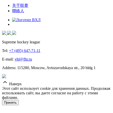
关于联赛
聯絡人
Supreme hockey league
Tel:
+7 (495) 647-71-11
E-mail:
vhl@fhr.ru
Address: 115280, Moscow, Avtozavodskaya str., 20 bldg 1
Наверх
Этот сайт использует cookie для хранения данных. Продолжая
использовать сайт, вы даете согласие на работу с этими
файлами.
Принять