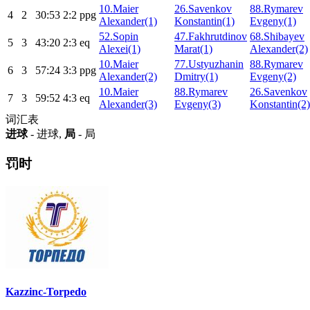
10.Maier
26.Savenkov
88.Rymarev
4
2
30:53
2:2
ppg
Alexander(1)
Konstantin(1)
Evgeny(1)
52.Sopin
47.Fakhrutdinov
68.Shibayev
5
3
43:20
2:3
eq
Alexei(1)
Marat(1)
Alexander(2)
10.Maier
77.Ustyuzhanin
88.Rymarev
6
3
57:24
3:3
ppg
Alexander(2)
Dmitry(1)
Evgeny(2)
10.Maier
88.Rymarev
26.Savenkov
7
3
59:52
4:3
eq
Alexander(3)
Evgeny(3)
Konstantin(2)
词汇表
进球
- 进球,
局
- 局
罚时
Kazzinc-Torpedo