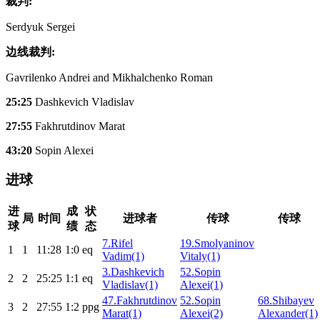
裁判:
Serdyuk Sergei
边线裁判:
Gavrilenko Andrei and Mikhalchenko Roman
25:25
Dashkevich Vladislav
27:55
Fakhrutdinov Marat
43:20
Sopin Alexei
进球
进
成
状
局
时间
进球者
传球
传球
球
绩
态
7.Rifel
19.Smolyaninov
1
1
11:28
1:0
eq
Vadim(1)
Vitaly(1)
3.Dashkevich
52.Sopin
2
2
25:25
1:1
eq
Vladislav(1)
Alexei(1)
47.Fakhrutdinov
52.Sopin
68.Shibayev
3
2
27:55
1:2
ppg
Marat(1)
Alexei(2)
Alexander(1)