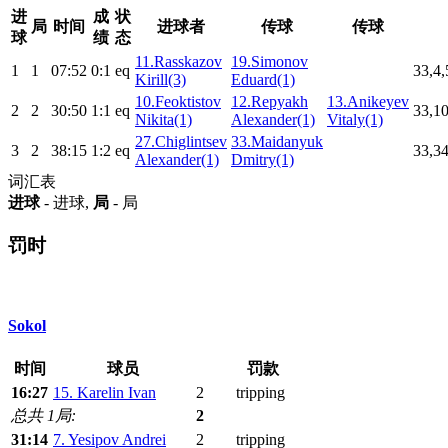
进
成
状
局
时间
进球者
传球
传球
球
绩
态
11.Rasskazov
19.Simonov
1
1
07:52
0:1
eq
33,4,
Kirill(3)
Eduard(1)
10.Feoktistov
12.Repyakh
13.Anikeyev
2
2
30:50
1:1
eq
33,10
Nikita(1)
Alexander(1)
Vitaly(1)
27.Chiglintsev
33.Maidanyuk
3
2
38:15
1:2
eq
33,34
Alexander(1)
Dmitry(1)
词汇表
进球
- 进球,
局
- 局
罚时
Sokol
时间
球员
罚款
16:27
15. Karelin Ivan
2
tripping
总共 1局:
2
31:14
7. Yesipov Andrei
2
tripping