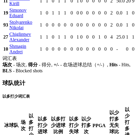
11
1
1
0
1
1
0
1
0
0
0
0
0
2
50.0
20
9
Kirill
Simonov
19
1
0
1
1
1
0
0
0
0
0
0
0
2
0.0
1
0
Eduard
Stolyarenko
93
1
0
0
0
0
0
0
0
0
0
0
0
2
0.0
1
0
Nikolai
Chiglintsev
27
1
1
0
1
1
0
1
0
0
0
1
0
4
25.0
1
1
Alexander
Shmagin
10
1
0
0
0
0
0
0
0
0
0
0
0
0
-
0
0
Andrei
词汇表
场次
- 场次,
得分
- 得分,
+/-
- 在场进球总结（+/-）,
Hits
- Hits,
BLS
- Blocked shots
球队统计
以多打少词汇表
以
以少
以
少
以多
以多打
以多
以少
打多
场
多
打
冰球队
打少
少进球
打少
打多
无失
PPGA
次
打
多
进球
比例
失球
次
球比
少
进