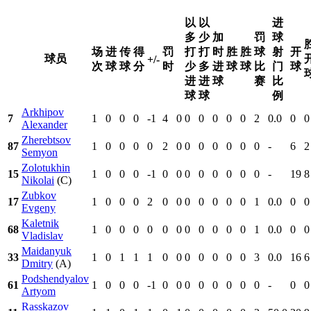
以
以
进
多
少
加
罚
球
场
进
传
得
罚
打
打
时
胜
胜
球
射
开
球员
+/-
次
球
球
分
时
少
多
进
球
球
比
门
球
进
进
球
赛
比
球
球
例
Arkhipov
7
1
0
0
0
-1
4
0
0
0
0
0
0
2
0.0
0
0
Alexander
Zherebtsov
87
1
0
0
0
0
2
0
0
0
0
0
0
0
-
6
2
Semyon
Zolotukhin
15
1
0
0
0
-1
0
0
0
0
0
0
0
0
-
19
8
Nikolai
(C)
Zubkov
17
1
0
0
0
2
0
0
0
0
0
0
0
1
0.0
0
0
Evgeny
Kaletnik
68
1
0
0
0
0
0
0
0
0
0
0
0
1
0.0
0
0
Vladislav
Maidanyuk
33
1
0
1
1
1
0
0
0
0
0
0
0
3
0.0
16
6
Dmitry
(A)
Podshendyalov
61
1
0
0
0
-1
0
0
0
0
0
0
0
0
-
0
0
Artyom
Rasskazov