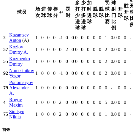
多
少
加
罚
球
胜
场
进
传
得
罚
打
打
时
胜
胜
球
射
开
球员
开
+/-
次
球
球
分
时
少
多
进
球
球
比
门
球
球
进
进
球
赛
比
球
球
例
Kazantsev
2
1
0
0
0
-1
0
0
0
0
0
0
0
1
0.0
0
0
-
Anton
(A)
Kozlov
57
1
0
0
0
0
2
0
0
0
0
0
0
2
0.0
0
0
-
Dmitry A.
Kuzmenko
55
1
0
0
0
0
0
0
0
0
0
0
0
2
0.0
0
0
-
Dmitry
Namestnikov
92
1
0
0
0
-1
0
0
0
0
0
0
0
2
0.0
0
0
-
Yegor
Ponomaryov
79
Alexander
1
0
0
0
0
0
0
0
0
0
0
0
0
-
0
0
-
A.
Rogov
4
1
0
0
0
2
0
0
0
0
0
0
0
5
0.0
0
0
-
Maxim
Sinitsyn
75
1
0
0
0
2
0
0
0
0
0
0
0
1
0.0
0
0
-
Nikita
前锋