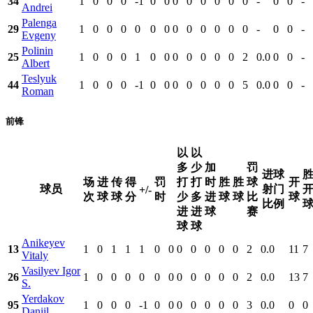
34
1
0
0
0
-1
0
0
0
0
0
0
0
0
-
0
0
-
Andrei
Palenga
29
1
0
0
0
0
0
0
0
0
0
0
0
0
-
0
0
-
Evgeny
Polinin
25
1
0
0
0
1
0
0
0
0
0
0
0
2
0.0
0
0
-
Albert
Teslyuk
44
1
0
0
0
-1
0
0
0
0
0
0
0
5
0.0
0
0
-
Roman
前锋
以
以
多
少
加
罚
进球
场
进
传
得
罚
打
打
时
胜
胜
球
开
球员
射门
+/-
次
球
球
分
时
少
多
进
球
球
比
球
比例
进
进
球
赛
球
球
Anikeyev
13
1
0
1
1
1
0
0
0
0
0
0
0
2
0.0
11
7
Vitaly
Vasilyev Igor
26
1
0
0
0
0
0
0
0
0
0
0
0
2
0.0
13
7
S.
Yerdakov
95
1
0
0
0
-1
0
0
0
0
0
0
0
3
0.0
0
0
Daniil