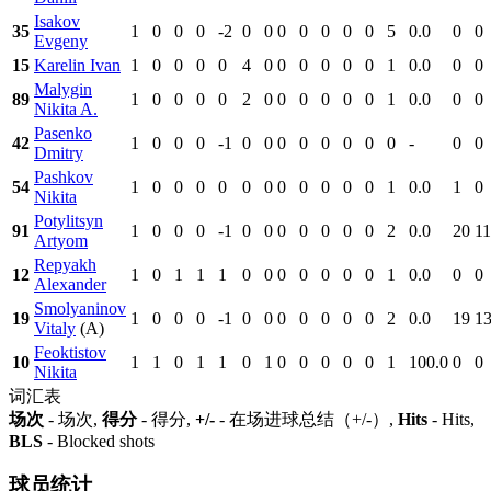
Isakov
35
1
0
0
0
-2
0
0
0
0
0
0
0
5
0.0
0
0
Evgeny
15
Karelin Ivan
1
0
0
0
0
4
0
0
0
0
0
0
1
0.0
0
0
Malygin
89
1
0
0
0
0
2
0
0
0
0
0
0
1
0.0
0
0
Nikita A.
Pasenko
42
1
0
0
0
-1
0
0
0
0
0
0
0
0
-
0
0
Dmitry
Pashkov
54
1
0
0
0
0
0
0
0
0
0
0
0
1
0.0
1
0
Nikita
Potylitsyn
91
1
0
0
0
-1
0
0
0
0
0
0
0
2
0.0
20
11
Artyom
Repyakh
12
1
0
1
1
1
0
0
0
0
0
0
0
1
0.0
0
0
Alexander
Smolyaninov
19
1
0
0
0
-1
0
0
0
0
0
0
0
2
0.0
19
1
Vitaly
(A)
Feoktistov
10
1
1
0
1
1
0
1
0
0
0
0
0
1
100.0
0
0
Nikita
词汇表
场次
- 场次,
得分
- 得分,
+/-
- 在场进球总结（+/-）,
Hits
- Hits,
BLS
- Blocked shots
球员统计