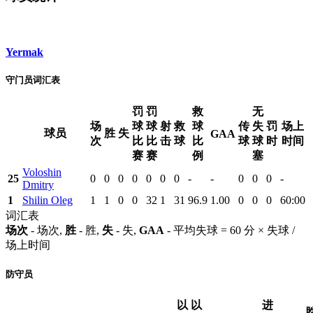
Yermak
守门员词汇表
罚
罚
救
无
场
球
球
射
救
球
传
失
罚
场上
球员
胜
失
GAA
次
比
比
击
球
比
球
球
时
时间
赛
赛
例
塞
Voloshin
25
0
0
0
0
0
0
0
-
-
0
0
0
-
Dmitry
1
Shilin Oleg
1
1
0
0
32
1
31
96.9
1.00
0
0
0
60:00
词汇表
场次
- 场次,
胜
- 胜,
失
- 失,
GAA
- 平均失球 = 60 分 × 失球 /
场上时间
防守员
以
以
进