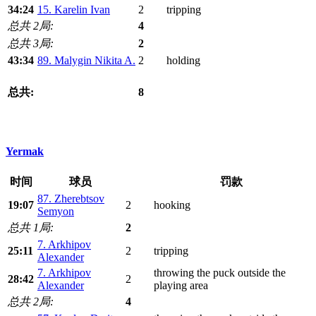
34:24
15. Karelin Ivan
2
tripping
总共 2局:
4
总共 3局:
2
43:34
89. Malygin Nikita A.
2
holding
总共:
8
Yermak
时间
球员
罚款
87. Zherebtsov
19:07
2
hooking
Semyon
总共 1局:
2
7. Arkhipov
25:11
2
tripping
Alexander
7. Arkhipov
throwing the puck outside the
28:42
2
Alexander
playing area
总共 2局:
4