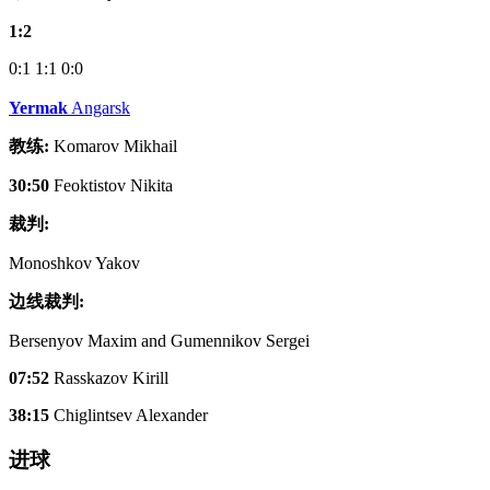
1:2
0:1
1:1
0:0
Yermak
Angarsk
教练:
Komarov Mikhail
30:50
Feoktistov Nikita
裁判:
Monoshkov Yakov
边线裁判:
Bersenyov Maxim and Gumennikov Sergei
07:52
Rasskazov Kirill
38:15
Chiglintsev Alexander
进球