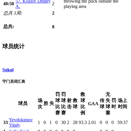
57. Kozlov Dmitry
throwing the puck outside the
40:50
2
A.
playing area
总共 3局:
2
总共:
8
球员统计
Sokol
守门员词汇表
罚
罚
救
无
场
球
球
射
救
球
传
失
罚
场上
球员
胜
失
GAA
次
比
比
击
球
比
球
球
时
时间
赛
赛
例
塞
Yevdokimov
33
1
0
1
0
30
2
28
93.3
2.01
0
0
0
59:37
Vitaly