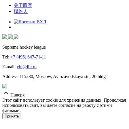
关于联赛
聯絡人
Supreme hockey league
Tel:
+7 (495) 647-71-11
E-mail:
vhl@fhr.ru
Address: 115280, Moscow, Avtozavodskaya str., 20 bldg 1
Наверх
Этот сайт использует cookie для хранения данных. Продолжая
использовать сайт, вы даете согласие на работу с этими
файлами.
Принять