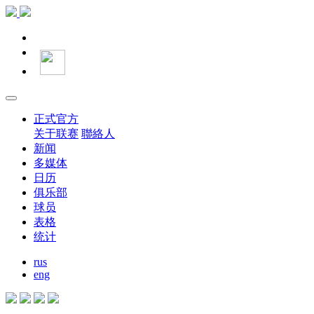
正式官方
关于联赛
聯絡人
新闻
多媒体
日历
俱乐部
球员
表格
统计
rus
eng