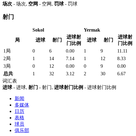
场次
- 场次,
空网
- 空网,
罚球
- 罚球
射门
Sokol
Yermak
进球射
进球射
局
进球
射门
进球
射门
门比例
门比例
1局
0
6
0.00
1
9
11.11
2局
1
14
7.14
1
12
8.33
3局
0
12
0.00
0
9
0.00
总共
1
32
3.12
2
30
6.67
词汇表
进球
- 进球,
射门
- 射门,
进球射门比例
- 进球射门比例
新闻
多媒体
日历
表格
球员
俱乐部