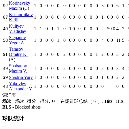
Korinevsky
92
1
0
0
0
0
0
0
0
0
0
0
0
3
0.0
6
1
Maxim
(C)
Koshurnikov
87
1
0
0
0
0
0
0
0
0
0
0
0
1
0.0
0
0
Kirill
Kuliyev
40
1
1
0
1
1
0
1
0
0
0
0
0
2
50.0
4
2
Vladislav
Stepanov
58
1
0
0
0
1
0
0
0
0
0
0
0
4
0.0
11
5
Yegor A.
Tarasov
91
Dmitry K.
1
0
0
0
0
2
0
0
0
0
0
1
2
0.0
3
2
(A)
Shabanov
49
1
0
0
0
0
2
0
0
0
0
0
0
2
0.0
8
4
Maxim V.
29
Shadrin Yury
1
0
0
0
0
0
0
0
0
0
0
0
1
0.0
2
2
Yakovlev
48
1
0
0
0
0
0
0
0
0
0
0
0
0
-
0
0
Alexander Y.
词汇表
场次
- 场次,
得分
- 得分,
+/-
- 在场进球总结（+/-）,
Hits
- Hits,
BLS
- Blocked shots
球队统计