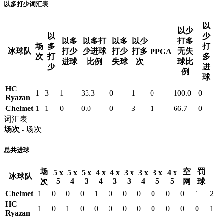
以多打少词汇表
以
以少
以
少
以多
以多打
以多
以少
打多
场
多
打
冰球队
打少
少进球
打少
打多
无失
PPGA
次
打
多
进球
比例
失球
次
球比
少
进
例
球
HC
1
3
1
33.3
0
1
0
100.0
0
Ryazan
Chelmet
1
1
0
0.0
0
3
1
66.7
0
词汇表
场次
- 场次
总共进球
场
空
罚
5 x
5 x
5 x
4 x
4 x
3 x
3 x
3 x
4 x
冰球队
5
4
3
4
3
3
4
5
5
次
网
球
Chelmet
1
0
0
0
1
0
0
0
0
0
0
1
2
HC
1
0
1
0
0
0
0
0
0
0
0
0
1
Ryazan