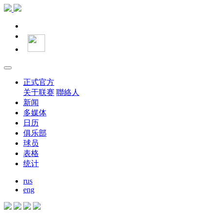
正式官方
关于联赛
聯絡人
新闻
多媒体
日历
俱乐部
球员
表格
统计
rus
eng