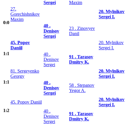
Sergei
Maxim
27.
20. Mylnikov
Gorechishnikov
Sergei I.
Maxim
0:0
40 .
23 . Zinovyev
Denisov
Danil
Sergei
45. Popov
20. Mylnikov
Daniil
Sergei I.
1:1
40 .
91 . Tarasov
Denisov
Dmitry K.
Sergei
81. Sergeyenko
20. Mylnikov
Georgy
Sergei I.
1:1
40 .
58 . Stepanov
Denisov
Yegor A.
Sergei
20. Mylnikov
45. Popov Daniil
Sergei I.
1:2
40 .
91 . Tarasov
Denisov
Dmitry K.
Sergei