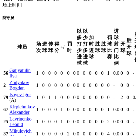
场上时间
防守员
以
以
进
多
少
加
罚
球
胜
场
进
传
得
罚
打
打
时
胜
胜
球
射
开
球员
开
+/-
次
球
球
分
时
少
多
进
球
球
比
门
球
球
进
进
球
赛
比
球
球
例
Gatiyatulin
56
1
0
0
0
0
0
0
0
0
0
0
0
1
0.0
0
0
-
Ilya
Zhilyakov
2
1
0
0
0
0
0
0
0
0
0
0
0
0
-
0
0
-
Bogdan
Isayev Igor
79
1
0
1
1
0
0
0
0
0
0
0
0
0
-
2
0
0
(A)
Kirpichnikov
67
1
0
0
0
1
0
0
0
0
0
0
0
1
0.0
0
0
-
Alexander
Lavrinenko
25
1
0
0
0
1
0
0
0
0
0
0
0
2
0.0
0
0
-
Leonid
Mikulovich
37
1
0
0
0
0
2
0
0
0
0
0
0
4
0.0
0
0
-