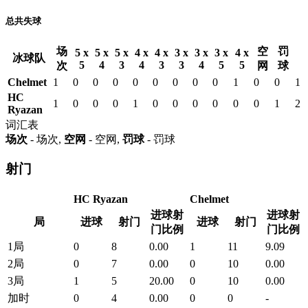
总共失球
场
空
罚
5 x
5 x
5 x
4 x
4 x
3 x
3 x
3 x
4 x
冰球队
5
4
3
4
3
3
4
5
5
次
网
球
Chelmet
1
0
0
0
0
0
0
0
0
1
0
0
1
HC
1
0
0
0
1
0
0
0
0
0
0
1
2
Ryazan
词汇表
场次
- 场次,
空网
- 空网,
罚球
- 罚球
射门
HC Ryazan
Chelmet
进球射
进球射
局
进球
射门
进球
射门
门比例
门比例
1局
0
8
0.00
1
11
9.09
2局
0
7
0.00
0
10
0.00
3局
1
5
20.00
0
10
0.00
加时
0
4
0.00
0
0
-