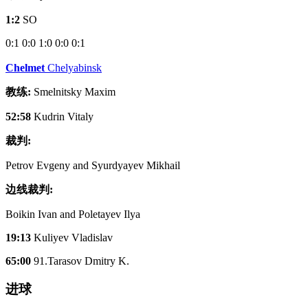
1:2
SO
0:1
0:0
1:0
0:0
0:1
Chelmet
Chelyabinsk
教练:
Smelnitsky Maxim
52:58
Kudrin Vitaly
裁判:
Petrov Evgeny and Syurdyayev Mikhail
边线裁判:
Boikin Ivan and Poletayev Ilya
19:13
Kuliyev Vladislav
65:00
91.Tarasov Dmitry K.
进球