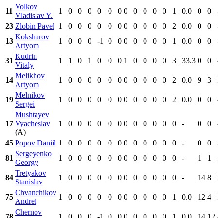
Volkov
11
1
0
0
0
0
0
0
0
0
0
0
0
1
0.0
0
0
Vladislav Y.
23
Zlobin Pavel
1
0
0
0
0
0
0
0
0
0
0
0
2
0.0
0
0
Koksharov
13
1
0
0
0
-1
0
0
0
0
0
0
0
1
0.0
0
0
Artyom
Kudrin
31
1
1
0
1
0
0
0
1
0
0
0
0
3
33.3
0
0
Vitaly
Melikhov
14
1
0
0
0
0
0
0
0
0
0
0
0
2
0.0
9
3
Artyom
Melnikov
19
1
0
0
0
0
0
0
0
0
0
0
0
2
0.0
0
0
Sergei
Mushtayev
17
Vyacheslav
1
0
0
0
0
0
0
0
0
0
0
0
0
-
0
0
(A)
45
Popov Daniil
1
0
0
0
0
0
0
0
0
0
0
0
0
-
0
0
Sergeyenko
81
1
0
0
0
0
0
0
0
0
0
0
0
0
-
1
1
Georgy
Tretyakov
84
1
0
0
0
0
0
0
0
0
0
0
0
0
-
14
8
Stanislav
Chvanchikov
75
1
0
0
0
0
0
0
0
0
0
0
0
1
0.0
12
4
Andrei
Chernov
78
1
0
0
0
-1
0
0
0
0
0
0
0
1
0.0
14
12