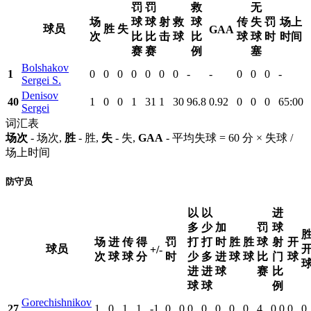
罚
罚
救
无
场
球
球
射
救
球
传
失
罚
场上
球员
胜
失
GAA
次
比
比
击
球
比
球
球
时
时间
赛
赛
例
塞
Bolshakov
1
0
0
0
0
0
0
0
-
-
0
0
0
-
Sergei S.
Denisov
40
1
0
0
1
31
1
30
96.8
0.92
0
0
0
65:00
Sergei
词汇表
场次
- 场次,
胜
- 胜,
失
- 失,
GAA
- 平均失球 = 60 分 × 失球 /
场上时间
防守员
以
以
进
多
少
加
罚
球
场
进
传
得
罚
打
打
时
胜
胜
球
射
开
球员
+/-
次
球
球
分
时
少
多
进
球
球
比
门
球
进
进
球
赛
比
球
球
例
Gorechishnikov
27
1
0
1
1
-1
0
0
0
0
0
0
0
4
0.0
0
0