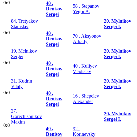
0:0
40 .
58 . Stepanov
Denisov
Yegor A.
Sergei
84. Tretyakov
20. Mylnikov
Stanislav
Sergei I.
0:0
40 .
70 . Aksyonov
Denisov
Arkady
Sergei
19. Melnikov
20. Mylnikov
Sergei
Sergei I.
0:0
40 .
40 . Kuliyev
Denisov
Vladislav
Sergei
31. Kudrin
20. Mylnikov
Vitaly
Sergei I.
0:0
40 .
16 . Shepelev
Denisov
Alexander
Sergei
27.
20. Mylnikov
Gorechishnikov
Sergei I.
Maxim
0:0
40 .
92 .
Denisov
Korinevsky