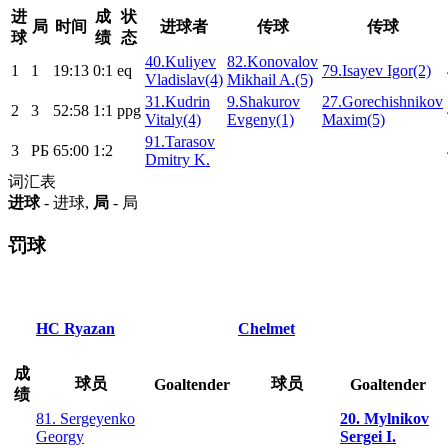
进
成
状
局
时间
进球者
传球
传球
球
绩
态
40.Kuliyev
82.Konovalov
1
1
19:13
0:1
eq
79.Isayev Igor(2)
Vladislav(4)
Mikhail A.(5)
31.Kudrin
9.Shakurov
27.Gorechishnikov
2
3
52:58
1:1
ppg
Vitaly(4)
Evgeny(1)
Maxim(5)
91.Tarasov
3
РБ
65:00
1:2
Dmitry K.
词汇表
进球
- 进球,
局
- 局
罚球
HC Ryazan
Chelmet
成
球员
球员
Goaltender
Goaltender
绩
81. Sergeyenko
20. Mylnikov
Georgy
Sergei I.