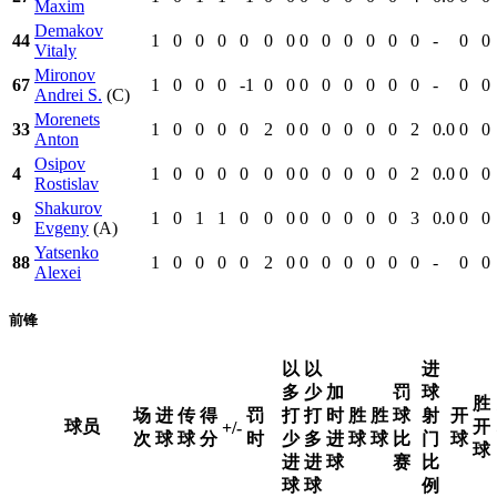
Maxim
Demakov
44
1
0
0
0
0
0
0
0
0
0
0
0
0
-
0
0
Vitaly
Mironov
67
1
0
0
0
-1
0
0
0
0
0
0
0
0
-
0
0
Andrei S.
(C)
Morenets
33
1
0
0
0
0
2
0
0
0
0
0
0
2
0.0
0
0
Anton
Osipov
4
1
0
0
0
0
0
0
0
0
0
0
0
2
0.0
0
0
Rostislav
Shakurov
9
1
0
1
1
0
0
0
0
0
0
0
0
3
0.0
0
0
Evgeny
(A)
Yatsenko
88
1
0
0
0
0
2
0
0
0
0
0
0
0
-
0
0
Alexei
前锋
以
以
进
多
少
加
罚
球
胜
场
进
传
得
罚
打
打
时
胜
胜
球
射
开
球员
开
+/-
次
球
球
分
时
少
多
进
球
球
比
门
球
球
进
进
球
赛
比
球
球
例