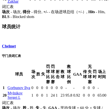
Zakhar
词汇表
场次
- 场次,
得分
- 得分,
+/-
- 在场进球总结（+/-）,
Hits
- Hits,
BLS
- Blocked shots
球员统计
Chelmet
守门员词汇表
罚
罚
救
无
场
球
球
射
救
球
传
失
罚
场上
球员
胜
失
GAA
次
比
比
击
球
比
球
球
时
时间
赛
赛
例
塞
1
Gorbunov Ilya
0
0
0
0
0
0
0
-
-
0
0
0
-
Mylnikov
20
1
0
0
1
24
1
23
95.8
0.92
0
0
0
65:00
Sergei I.
词汇表
场次
- 场次,
胜
- 胜,
失
- 失,
GAA
- 平均失球 = 60 分 × 失球 /