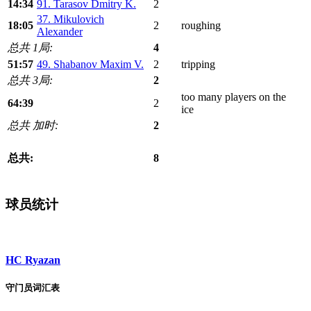
14:34
91. Tarasov Dmitry K.
2
37. Mikulovich
18:05
2
roughing
Alexander
总共 1局:
4
51:57
49. Shabanov Maxim V.
2
tripping
总共 3局:
2
too many players on the
64:39
2
ice
总共 加时:
2
总共:
8
球员统计
HC Ryazan
守门员词汇表