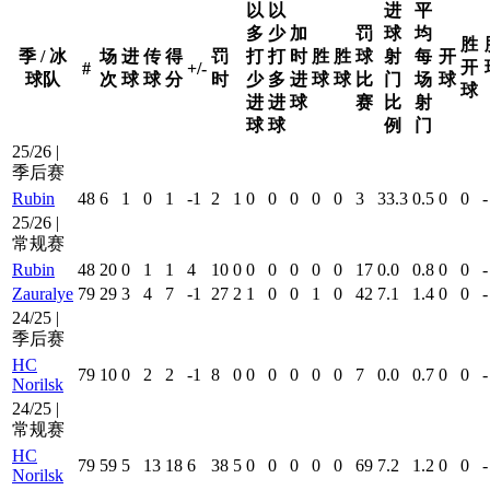
以
以
进
平
多
少
加
罚
球
均
胜
季 / 冰
场
进
传
得
罚
打
打
时
胜
胜
球
射
每
开
开
#
+/-
球队
次
球
球
分
时
少
多
进
球
球
比
门
场
球
球
进
进
球
赛
比
射
球
球
例
门
25/26 |
季后赛
Rubin
48
6
1
0
1
-1
2
1
0
0
0
0
0
3
33.3
0.5
0
0
-
25/26 |
常规赛
Rubin
48
20
0
1
1
4
10
0
0
0
0
0
0
17
0.0
0.8
0
0
-
Zauralye
79
29
3
4
7
-1
27
2
1
0
0
1
0
42
7.1
1.4
0
0
-
24/25 |
季后赛
HC
79
10
0
2
2
-1
8
0
0
0
0
0
0
7
0.0
0.7
0
0
-
Norilsk
24/25 |
常规赛
HC
79
59
5
13
18
6
38
5
0
0
0
0
0
69
7.2
1.2
0
0
-
Norilsk