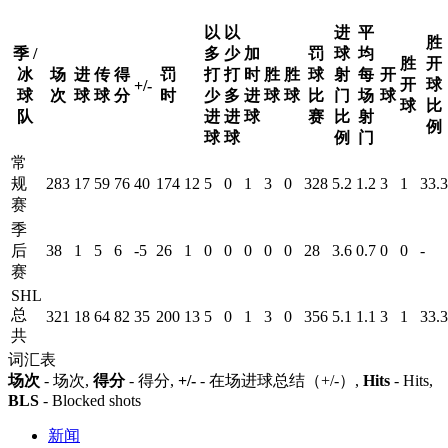
以
以
进
平
胜
季 /
多
少
加
罚
球
均
胜
开
冰
场
进
传
得
罚
打
打
时
胜
胜
球
射
每
开
开
球
+/-
球
次
球
球
分
时
少
多
进
球
球
比
门
场
球
球
比
队
进
进
球
赛
比
射
例
球
球
例
门
常
规
283
17
59
76
40
174
12
5
0
1
3
0
328
5.2
1.2
3
1
33.3
赛
季
后
38
1
5
6
-5
26
1
0
0
0
0
0
28
3.6
0.7
0
0
-
赛
SHL
总
321
18
64
82
35
200
13
5
0
1
3
0
356
5.1
1.1
3
1
33.3
共
词汇表
场次
- 场次,
得分
- 得分,
+/-
- 在场进球总结（+/-）,
Hits
- Hits,
BLS
- Blocked shots
新闻