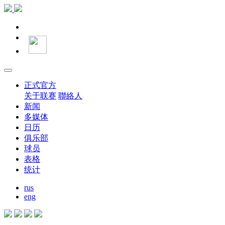
正式官方
关于联赛
聯絡人
新闻
多媒体
日历
俱乐部
球员
表格
统计
rus
eng