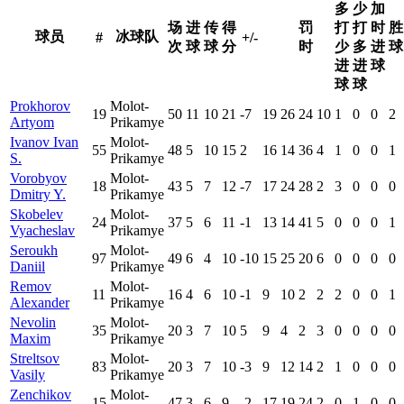
多
少
加
场
进
传
得
罚
打
打
时
胜
球员
冰球队
#
+/-
次
球
球
分
时
少
多
进
球
进
进
球
球
球
Prokhorov
Molot-
19
50
11
10
21
-7
19
26
24
10
1
0
0
2
Artyom
Prikamye
Ivanov Ivan
Molot-
55
48
5
10
15
2
16
14
36
4
1
0
0
1
S.
Prikamye
Vorobyov
Molot-
18
43
5
7
12
-7
17
24
28
2
3
0
0
0
Dmitry Y.
Prikamye
Skobelev
Molot-
24
37
5
6
11
-1
13
14
41
5
0
0
0
1
Vyacheslav
Prikamye
Seroukh
Molot-
97
49
6
4
10
-10
15
25
20
6
0
0
0
0
Daniil
Prikamye
Remov
Molot-
11
16
4
6
10
-1
9
10
2
2
2
0
0
1
Alexander
Prikamye
Nevolin
Molot-
35
20
3
7
10
5
9
4
2
3
0
0
0
0
Maxim
Prikamye
Streltsov
Molot-
83
20
3
7
10
-3
9
12
14
2
1
0
0
0
Vasily
Prikamye
Zenchikov
Molot-
15
47
3
6
9
-2
17
19
24
2
0
1
0
0