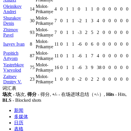
Oleinikov
Molot-
14
4
0
1
1
0
1
1
0
0
0
0
0
0
Andrei
Prikamye
Shurakov
Molot-
30
7
0
1
1
-2
1
3
4
0
0
0
0
0
Denis
Prikamye
Zhirnov
Molot-
93
7
0
1
1
-3
2
5
2
0
0
0
0
0
Pavel
Prikamye
Molot-
Isayev Ivan
8
11
0
1
1
-6
0
6
0
0
0
0
0
0
Prikamye
Popitich
Molot-
87
11
0
1
1
-6
1
7
4
0
0
0
0
0
Artyom
Prikamye
Yastrebkov
Molot-
75
16
0
1
1
-6
3
9
38
0
0
0
0
0
Vsevolod
Prikamye
Zaitsev
Molot-
23
1
0
0
0
-2
0
2
2
0
0
0
0
0
Dmitry V.
Prikamye
词汇表
场次
- 场次,
得分
- 得分,
+/-
- 在场进球总结（+/-）,
Hits
- Hits,
BLS
- Blocked shots
新闻
多媒体
日历
表格