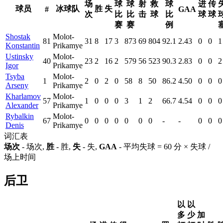
场
球
球
射
救
球
进
传
球员
冰球队
胜
失
#
GAA
次
比
比
击
球
比
球
球
赛
赛
例
Shostak
Molot-
81
31
8
17
3
873
69
804
92.1
2.43
0
0
1
Konstantin
Prikamye
Ustinsky
Molot-
40
23
2
16
2
579
56
523
90.3
2.83
0
0
2
Igor
Prikamye
Tsyba
Molot-
1
2
0
2
0
58
8
50
86.2
4.50
0
0
0
Arseny
Prikamye
Kharlamov
Molot-
57
1
0
0
0
3
1
2
66.7
4.54
0
0
0
Alexander
Prikamye
Rybalkin
Molot-
67
0
0
0
0
0
0
0
-
-
0
0
0
Denis
Prikamye
词汇表
场次
- 场次,
胜
- 胜,
失
- 失,
GAA
- 平均失球 = 60 分 × 失球 /
场上时间
后卫
以
以
多
少
加