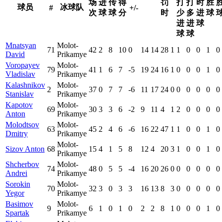
场
进
传
得
罚
打
打
时
胜
球员
冰球队
#
+/-
次
球
球
分
时
少
多
进
球
进
进
球
球
球
Mnatsyan
Molot-
71
42
2
8
10
0
14
14
28
1
1
0
0
1
0
David
Prikamye
Voropayev
Molot-
79
41
1
6
7
-5
19
24
16
1
0
0
0
1
0
Vladislav
Prikamye
Kalashnikov
Molot-
2
37
0
7
7
-6
11
17
24
0
0
0
0
0
0
Stanislav
Prikamye
Kapotov
Molot-
69
30
3
3
6
-2
9
11
4
1
2
0
0
0
0
Anton
Prikamye
Molodtsov
Molot-
63
45
2
4
6
-6
16
22
47
1
1
0
0
1
0
Dmitry
Prikamye
Molot-
Sizov Anton
68
15
4
1
5
8
12
4
20
3
1
0
0
1
0
Prikamye
Shcherbov
Molot-
74
48
0
5
5
-4
16
20
26
0
0
0
0
0
0
Andrei
Prikamye
Sorokin
Molot-
70
32
3
0
3
3
16
13
8
3
0
0
0
0
0
Yegor
Prikamye
Basimov
Molot-
9
6
1
0
1
0
2
2
8
1
0
0
0
1
0
Spartak
Prikamye