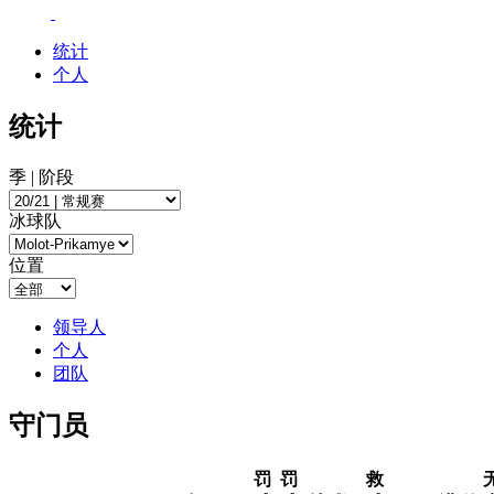
统计
个人
统计
季 | 阶段
冰球队
位置
领导人
个人
团队
守门员
罚
罚
救