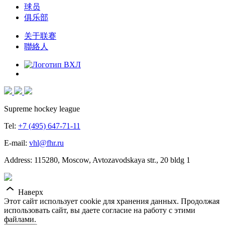
球员
俱乐部
关于联赛
聯絡人
Supreme hockey league
Tel:
+7 (495) 647-71-11
E-mail:
vhl@fhr.ru
Address: 115280, Moscow, Avtozavodskaya str., 20 bldg 1
Наверх
Этот сайт использует cookie для хранения данных. Продолжая
использовать сайт, вы даете согласие на работу с этими
файлами.