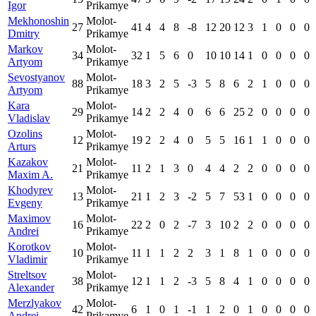
Igor
Prikamye
Mekhonoshin
Molot-
27
41
4
4
8
-8
12
20
12
3
1
0
0
0
Dmitry
Prikamye
Markov
Molot-
34
32
1
5
6
0
10
10
14
1
0
0
0
0
Artyom
Prikamye
Sevostyanov
Molot-
88
18
3
2
5
-3
5
8
6
2
1
0
0
0
Artyom
Prikamye
Kara
Molot-
29
14
2
2
4
0
6
6
25
2
0
0
0
0
Vladislav
Prikamye
Ozolins
Molot-
12
19
2
2
4
0
5
5
16
1
1
0
0
0
Arturs
Prikamye
Kazakov
Molot-
21
11
2
1
3
0
4
4
2
2
0
0
0
0
Maxim A.
Prikamye
Khodyrev
Molot-
13
21
1
2
3
-2
5
7
53
1
0
0
0
0
Evgeny
Prikamye
Maximov
Molot-
16
22
2
0
2
-7
3
10
2
2
0
0
0
0
Andrei
Prikamye
Korotkov
Molot-
10
11
1
1
2
2
3
1
8
1
0
0
0
0
Vladimir
Prikamye
Streltsov
Molot-
38
12
1
1
2
-3
5
8
4
1
0
0
0
0
Alexander
Prikamye
Merzlyakov
Molot-
42
6
1
0
1
-1
1
2
0
1
0
0
0
0
Andrei
Prikamye