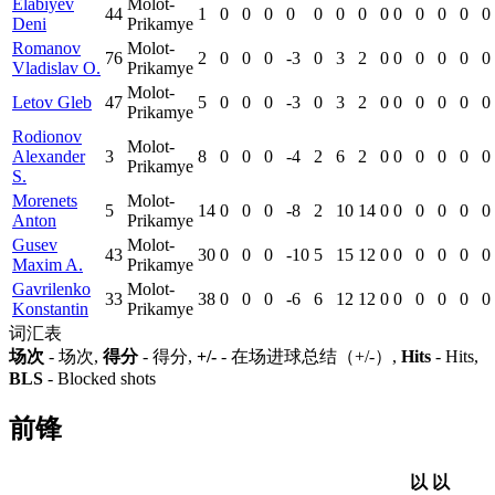
Elabiyev
Molot-
44
1
0
0
0
0
0
0
0
0
0
0
0
0
0
Deni
Prikamye
Romanov
Molot-
76
2
0
0
0
-3
0
3
2
0
0
0
0
0
0
Vladislav O.
Prikamye
Molot-
Letov Gleb
47
5
0
0
0
-3
0
3
2
0
0
0
0
0
0
Prikamye
Rodionov
Molot-
Alexander
3
8
0
0
0
-4
2
6
2
0
0
0
0
0
0
Prikamye
S.
Morenets
Molot-
5
14
0
0
0
-8
2
10
14
0
0
0
0
0
0
Anton
Prikamye
Gusev
Molot-
43
30
0
0
0
-10
5
15
12
0
0
0
0
0
0
Maxim A.
Prikamye
Gavrilenko
Molot-
33
38
0
0
0
-6
6
12
12
0
0
0
0
0
0
Konstantin
Prikamye
词汇表
场次
- 场次,
得分
- 得分,
+/-
- 在场进球总结（+/-）,
Hits
- Hits,
BLS
- Blocked shots
前锋
以
以