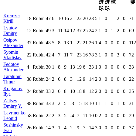
进
进
球
赛
球
球
Kremzer
18
Rubin
47
6
10
16
2
22
20
28
5
1
0
1
2
0
71
Kirill
Lyutov
12
Rubin
49
3
11
14
12
37
25
24
2
1
0
1
2
0
69
Dmitry
Osipov
37
Rubin
48
5
8
13
1
22
21
26
1
4
0
0
0
0
112
Alexander
Syomin
22
Rubin
42
4
7
11
7
23
16
78
3
1
0
0
3
0
72
Vladislav
Fedotov
4
Rubin
30
1
8
9
13
19
6
33
1
0
0
0
0
0
33
Alexander
Taratunin
38
Rubin
24
2
6
8
3
12
9
14
2
0
0
0
0
0
22
Timur
Kolganov
24
Rubin
33
2
6
8
10
18
8
12
2
0
0
0
0
0
35
Ilya
Zaitsev
98
Rubin
33
3
2
5
-3
15
18
10
1
1
1
0
1
0
31
Dmitry Y.
Lavrinenko
58
Rubin
22
2
3
5
-4
7
11
10
0
2
0
0
0
0
29
Leonid
Sushinsky
26
Rubin
14
3
1
4
2
9
7
14
3
0
0
0
0
0
37
Ivan