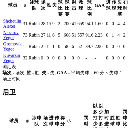
冰球
场
球
球
射
救
球
进
传
失
罚
球员
胜
失
#
GAA
队
次
比
比
击
球
比
球
球
球
时
赛
赛
例
塞
Shchetilin
31
Rubin
28
15
9
2
700
41
659
94.1
1.60
0
0
4
4
Alexei
Nazarov
73
Rubin
27
11
6
5
608
51
557
91.6
2.23
0
1
4
2
Yegor
Gromovik
1
Rubin
2
1
1
0
58
6
52
89.7
2.90
0
0
0
0
Yegor
Kuvarzin
32
Rubin
0
0
0
0
0
0
0
-
-
0
0
0
0
Yegor
词汇表
场次
- 场次,
胜
- 胜,
失
- 失,
GAA
- 平均失球 = 60 分 × 失球 /
场上时间
后卫
以
以
多
少
加
罚
冰球
场
进
传
得
罚
打
打
时
胜
胜
球
球员
#
+/-
队
次
球
球
分
时
少
多
进
球
球
比