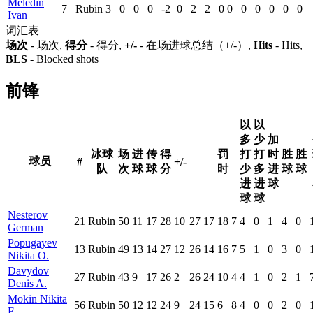
Meledin
7
Rubin
3
0
0
0
-2
0
2
2
0
0
0
0
0
0
0
Ivan
词汇表
场次
- 场次,
得分
- 得分,
+/-
- 在场进球总结（+/-）,
Hits
- Hits,
BLS
- Blocked shots
前锋
以
以
多
少
加
冰球
场
进
传
得
罚
打
打
时
胜
胜
球员
#
+/-
队
次
球
球
分
时
少
多
进
球
球
进
进
球
球
球
Nesterov
21
Rubin
50
11
17
28
10
27
17
18
7
4
0
1
4
0
German
Popugayev
13
Rubin
49
13
14
27
12
26
14
16
7
5
1
0
3
0
Nikita O.
Davydov
27
Rubin
43
9
17
26
2
26
24
10
4
4
1
0
2
1
Denis A.
Mokin Nikita
56
Rubin
50
12
12
24
9
24
15
6
8
4
0
0
2
0
E.