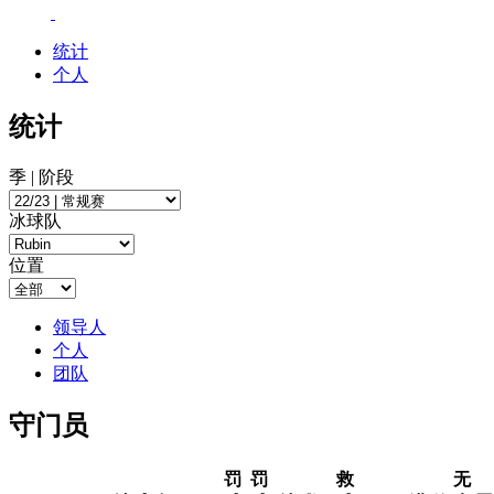
统计
个人
统计
季 | 阶段
冰球队
位置
领导人
个人
团队
守门员
罚
罚
救
无