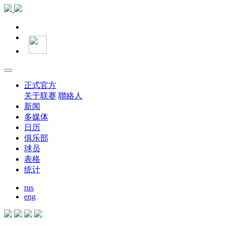
正式官方
关于联赛
聯絡人
新闻
多媒体
日历
俱乐部
球员
表格
统计
rus
eng