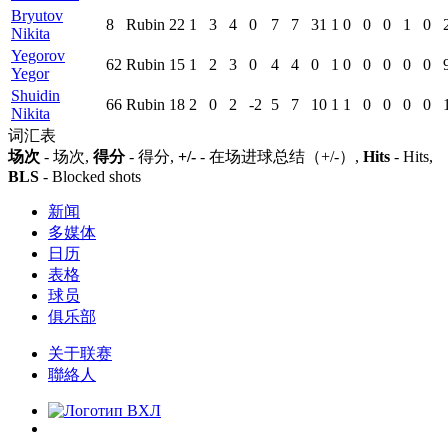
Bryutov
8
Rubin
22
1
3
4
0
7
7
31
1
0
0
0
1
0
Nikita
Yegorov
62
Rubin
15
1
2
3
0
4
4
0
1
0
0
0
0
0
Yegor
Shuidin
66
Rubin
18
2
0
2
-2
5
7
10
1
1
0
0
0
0
Nikita
词汇表
场次
- 场次,
得分
- 得分,
+/-
- 在场进球总结（+/-）,
Hits
- Hits,
BLS
- Blocked shots
新闻
多媒体
日历
表格
球员
俱乐部
关于联赛
聯絡人