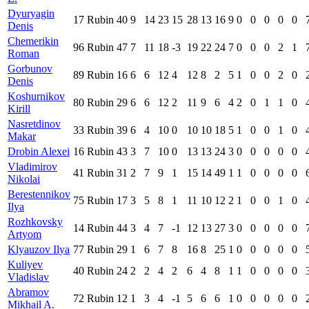
Dyuryagin
17
Rubin
40
9
14
23
15
28
13
16
9
0
0
0
0
0
Denis
Chemerikin
96
Rubin
47
7
11
18
-3
19
22
24
7
0
0
0
2
1
Roman
Gorbunov
89
Rubin
16
6
6
12
4
12
8
2
5
1
0
0
2
0
Denis
Koshurnikov
80
Rubin
29
6
6
12
2
11
9
6
4
2
0
1
1
0
Kirill
Nasretdinov
33
Rubin
39
6
4
10
0
10
10
18
5
1
0
0
1
0
Makar
Drobin Alexei
16
Rubin
43
3
7
10
0
13
13
24
3
0
0
0
0
0
Vladimirov
41
Rubin
31
2
7
9
1
15
14
49
1
1
0
0
0
0
Nikolai
Berestennikov
75
Rubin
17
3
5
8
1
11
10
12
2
1
0
0
1
0
Ilya
Rozhkovsky
14
Rubin
44
3
4
7
-1
12
13
27
3
0
0
0
0
0
Artyom
Klyauzov Ilya
77
Rubin
29
1
6
7
8
16
8
25
1
0
0
0
0
0
Kuliyev
40
Rubin
24
2
2
4
2
6
4
8
1
1
0
0
0
0
Vladislav
Abramov
72
Rubin
12
1
3
4
-1
5
6
6
1
0
0
0
0
0
Mikhail A.