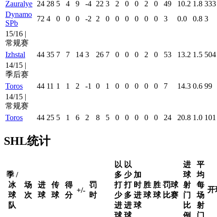
Zauralye
24
28
5
4
9
-4
22
3
2
0
0
2
0
49
10.2
1.8
333
Dynamo
72
4
0
0
0
-2
2
0
0
0
0
0
0
3
0.0
0.8
3
SPb
15/16 |
常规赛
Izhstal
44
35
7
7
14
3
26
7
0
0
0
2
0
53
13.2
1.5
504
14/15 |
季后赛
Toros
44
11
1
1
2
-1
0
1
0
0
0
0
0
7
14.3
0.6
99
14/15 |
常规赛
Toros
44
25
5
1
6
2
8
5
0
0
0
0
0
24
20.8
1.0
101
SHL统计
以
以
进
平
季 /
多
少
加
球
均
冰
场
进
传
得
罚
打
打
时
胜
胜
罚球
射
每
开
+/-
球
次
球
球
分
时
少
多
进
球
球
比赛
门
场
队
进
进
球
比
射
球
球
例
门