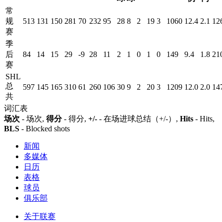
常
规
513
131
150
281
70
232
95
28
8
2
19
3
1060
12.4
2.1
12
赛
季
后
84
14
15
29
-9
28
11
2
1
0
1
0
149
9.4
1.8
21
赛
SHL
总
597
145
165
310
61
260
106
30
9
2
20
3
1209
12.0
2.0
14
共
词汇表
场次
- 场次,
得分
- 得分,
+/-
- 在场进球总结（+/-）,
Hits
- Hits,
BLS
- Blocked shots
新闻
多媒体
日历
表格
球员
俱乐部
关于联赛