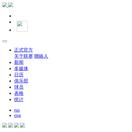
正式官方
关于联赛
聯絡人
新闻
多媒体
日历
俱乐部
球员
表格
统计
rus
eng