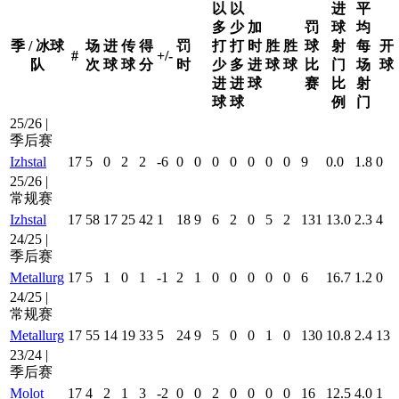
以
以
进
平
多
少
加
罚
球
均
季 / 冰球
场
进
传
得
罚
打
打
时
胜
胜
球
射
每
开
#
+/-
队
次
球
球
分
时
少
多
进
球
球
比
门
场
球
进
进
球
赛
比
射
球
球
例
门
25/26 |
季后赛
Izhstal
17
5
0
2
2
-6
0
0
0
0
0
0
0
9
0.0
1.8
0
25/26 |
常规赛
Izhstal
17
58
17
25
42
1
18
9
6
2
0
5
2
131
13.0
2.3
4
24/25 |
季后赛
Metallurg
17
5
1
0
1
-1
2
1
0
0
0
0
0
6
16.7
1.2
0
24/25 |
常规赛
Metallurg
17
55
14
19
33
5
24
9
5
0
0
1
0
130
10.8
2.4
13
23/24 |
季后赛
Molot
17
4
2
1
3
-2
0
0
2
0
0
0
0
16
12.5
4.0
1