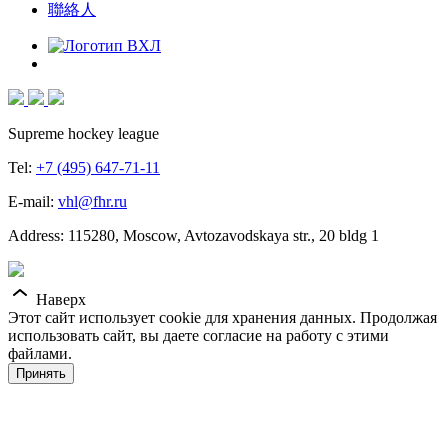
聯絡人
Supreme hockey league
Tel:
+7 (495) 647-71-11
E-mail:
vhl@fhr.ru
Address: 115280, Moscow, Avtozavodskaya str., 20 bldg 1
Наверх
Этот сайт использует cookie для хранения данных. Продолжая
использовать сайт, вы даете согласие на работу с этими
файлами.
Принять