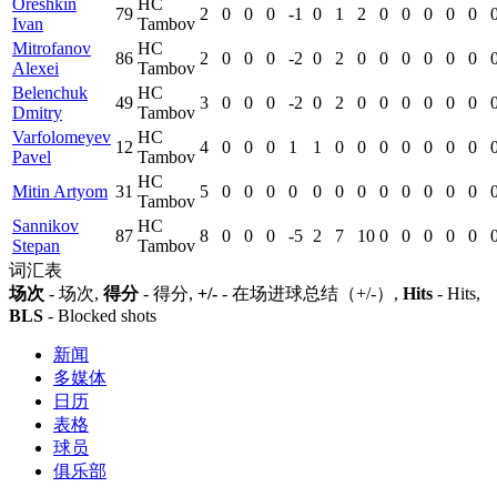
Oreshkin
HC
79
2
0
0
0
-1
0
1
2
0
0
0
0
0
Ivan
Tambov
Mitrofanov
HC
86
2
0
0
0
-2
0
2
0
0
0
0
0
0
Alexei
Tambov
Belenchuk
HC
49
3
0
0
0
-2
0
2
0
0
0
0
0
0
Dmitry
Tambov
Varfolomeyev
HC
12
4
0
0
0
1
1
0
0
0
0
0
0
0
Pavel
Tambov
HC
Mitin Artyom
31
5
0
0
0
0
0
0
0
0
0
0
0
0
Tambov
Sannikov
HC
87
8
0
0
0
-5
2
7
10
0
0
0
0
0
Stepan
Tambov
词汇表
场次
- 场次,
得分
- 得分,
+/-
- 在场进球总结（+/-）,
Hits
- Hits,
BLS
- Blocked shots
新闻
多媒体
日历
表格
球员
俱乐部