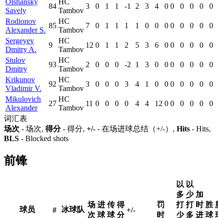
Olshansky
HC
84
3
0
1
1
-1
2
3
4
0
0
0
0
0
0
Savely
Tambov
Rodionov
HC
85
7
0
1
1
1
1
0
0
0
0
0
0
0
0
Alexander S.
Tambov
Sergeyev
HC
9
12
0
1
1
2
5
3
6
0
0
0
0
0
0
Dmitry A.
Tambov
Stulov
HC
93
2
0
0
0
-2
1
3
0
0
0
0
0
0
0
Dmitry
Tambov
Krikunov
HC
92
3
0
0
0
3
4
1
0
0
0
0
0
0
0
Vladimir V.
Tambov
Mikulovich
HC
27
11
0
0
0
0
4
4
12
0
0
0
0
0
0
Alexander
Tambov
词汇表
场次
- 场次,
得分
- 得分,
+/-
- 在场进球总结（+/-）,
Hits
- Hits,
BLS
- Blocked shots
前锋
以
以
多
少
加
场
进
传
得
罚
打
打
时
胜
球员
冰球队
#
+/-
次
球
球
分
时
少
多
进
球