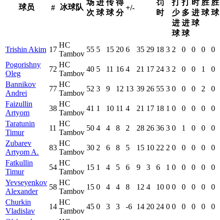
场
进
传
得
罚
打
打
时
胜
胜
球员
冰球队
#
+/-
次
球
球
分
时
少
多
进
球
球
进
进
球
球
球
HC
Trishin Akim
17
55
5
15
20
6
35
29
18
3
2
0
0
0
0
Tambov
Pogorishny
HC
72
40
5
11
16
4
21
17
24
3
2
0
0
1
0
Oleg
Tambov
Bannikov
HC
77
52
3
9
12
13
39
26
55
3
0
0
0
2
0
Andrei
Tambov
Faizullin
HC
38
41
1
10
11
4
21
17
18
1
0
0
0
0
0
Artyom
Tambov
Taratunin
HC
11
50
4
4
8
2
28
26
36
3
0
1
0
0
0
Timur
Tambov
Zubarev
HC
83
30
2
6
8
5
15
10
22
2
0
0
0
0
0
Artyom A.
Tambov
Fatkullin
HC
54
15
1
4
5
6
9
3
6
1
0
0
0
0
0
Timur
Tambov
Yevseyenkov
HC
58
15
0
4
4
8
12
4
10
0
0
0
0
0
0
Alexander
Tambov
Churkin
HC
14
45
0
3
3
-6
14
20
24
0
0
0
0
0
0
Vladislav
Tambov