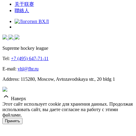
关于联赛
聯絡人
Supreme hockey league
Tel:
+7 (495) 647-71-11
E-mail:
vhl@fhr.ru
Address: 115280, Moscow, Avtozavodskaya str., 20 bldg 1
Наверх
Этот сайт использует cookie для хранения данных. Продолжая
использовать сайт, вы даете согласие на работу с этими
файлами.
Принять