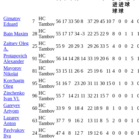
进
进
球
球
球
Gimatov
HC
7
56
17
33
50
8
37
29
45
10
7
0
0
4
Eduard
Tambov
HC
Bain Maxim
28
55
17
17
34
-3
22
25
22
9
8
0
1
1
Tambov
Zaitsev Oleg
HC
25
55
9
20
29
3
29
26
33
5
4
0
0
2
A.
Tambov
Protapovich
HC
91
56
14
14
28
14
33
19
20
6
8
0
1
5
Alexander
Tambov
Mayorov
HC
81
53
15
11
26
6
25
19
6
11
4
0
0
2
Nikolai
Tambov
Korchagin
HC
95
51
16
7
23
20
31
11
30
15
0
1
0
3
Oleg
Tambov
Zinchenko
HC
96
55
7
14
21
11
32
21
15
7
0
0
0
1
Ivan Vl.
Tambov
Gareyev
HC
60
33
9
9
18
4
22
18
9
8
1
0
0
1
Artyom
Tambov
Lazarev
HC
63
37
7
9
16
2
13
11
8
5
2
0
0
1
Anton
Tambov
Pavlyukov
HC
24
47
4
8
12
7
19
12
6
4
0
0
0
0
Ilya
Tambov