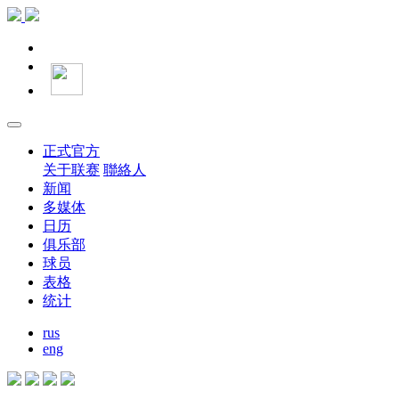
正式官方
关于联赛
聯絡人
新闻
多媒体
日历
俱乐部
球员
表格
统计
rus
eng