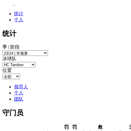
统计
个人
统计
季 | 阶段
冰球队
位置
领导人
个人
团队
守门员
罚
罚
救