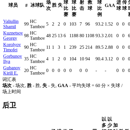
场
球
球
射
救
球
进
传
球员
冰球队
胜
失
#
GAA
次
比
比
击
球
比
球
球
赛
赛
例
Valiullin
HC
99
5
2
2
0
103
7
96
93.2
1.52
0
0
Shamil
Tambov
Kuznetsov
HC
98
48
25
13
6
1188
80
1108
93.3
2.01
0
0
Georgy
Tambov
Korolyov
HC
90
11
1
3
1
239
25
214
89.5
2.88
0
0
Timofei
Tambov
Gorbunov
HC
35
4
1
2
0
104
10
94
90.4
3.12
0
0
Ilya
Tambov
Gubanov
HC
20
0
0
0
0
0
0
0
-
-
0
0
Kirill E.
Tambov
词汇表
场次
- 场次,
胜
- 胜,
失
- 失,
GAA
- 平均失球 = 60 分 × 失球 /
场上时间
后卫
以
以
多
少
加