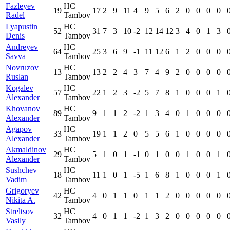
Fazleyev
HC
19
17
2
9
11
4
9
5
6
2
0
0
0
0
Radel
Tambov
Lyapustin
HC
52
31
7
3
10
-2
12
14
12
3
4
0
1
3
Denis
Tambov
Andreyev
HC
64
25
3
6
9
-1
11
12
6
1
2
0
0
0
Savva
Tambov
Novruzov
HC
13
13
2
2
4
3
7
4
9
2
0
0
0
0
Ruslan
Tambov
Kogalev
HC
57
22
1
2
3
-2
5
7
8
1
0
0
0
1
Alexander
Tambov
Khovanov
HC
89
9
1
1
2
-2
1
3
4
0
1
0
0
0
Alexander
Tambov
Agapov
HC
33
19
1
1
2
0
5
5
6
1
0
0
0
0
Alexander
Tambov
Akmaldinov
HC
29
5
1
0
1
-1
0
1
0
0
1
0
0
1
Alexander
Tambov
Sushchev
HC
18
11
1
0
1
-5
1
6
8
1
0
0
0
1
Vadim
Tambov
Grigoryev
HC
42
4
0
1
1
0
1
1
2
0
0
0
0
0
Nikita A.
Tambov
Streltsov
HC
32
4
0
1
1
-2
1
3
2
0
0
0
0
0
Vasily
Tambov