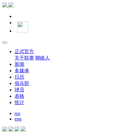
正式官方
关于联赛
聯絡人
新闻
多媒体
日历
俱乐部
球员
表格
统计
rus
eng