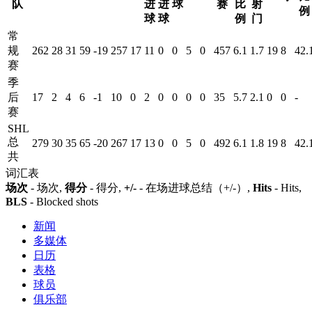
队
进
进
球
赛
比
射
例
球
球
例
门
常
规
262
28
31
59
-19
257
17
11
0
0
5
0
457
6.1
1.7
19
8
42.
赛
季
后
17
2
4
6
-1
10
0
2
0
0
0
0
35
5.7
2.1
0
0
-
赛
SHL
总
279
30
35
65
-20
267
17
13
0
0
5
0
492
6.1
1.8
19
8
42.
共
词汇表
场次
- 场次,
得分
- 得分,
+/-
- 在场进球总结（+/-）,
Hits
- Hits,
BLS
- Blocked shots
新闻
多媒体
日历
表格
球员
俱乐部