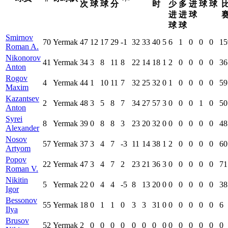
次
球
球
分
时
少
多
进
球
球
进
进
球
球
球
Smirnov
70
Yermak
47
12
17
29
-1
32
33
40
5
6
1
0
0
0
15
Roman A.
Nikonorov
41
Yermak
34
3
8
11
8
22
14
18
1
2
0
0
0
0
36
Anton
Rogov
4
Yermak
44
1
10
11
7
32
25
32
0
1
0
0
0
0
59
Maxim
Kazantsev
2
Yermak
48
3
5
8
7
34
27
57
3
0
0
0
1
0
50
Anton
Syrei
8
Yermak
39
0
8
8
3
23
20
32
0
0
0
0
0
0
48
Alexander
Nosov
57
Yermak
37
3
4
7
-3
11
14
38
1
2
0
0
0
0
60
Artyom
Popov
22
Yermak
47
3
4
7
2
23
21
36
3
0
0
0
0
0
71
Roman V.
Nikitin
5
Yermak
22
0
4
4
-5
8
13
20
0
0
0
0
0
0
38
Igor
Bessonov
55
Yermak
18
0
1
1
0
3
3
31
0
0
0
0
0
0
6
Ilya
Brusov
52
Yermak
2
0
0
0
0
0
0
0
0
0
0
0
0
0
0