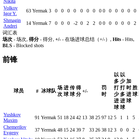
Nikita
Volkov
63
Yermak
3
0
0
0
0
0
0
0
0
0
0
0
0
0
0
Igor Y.
Shmagin
14
Yermak
7
0
0
0
-2
0
2
2
0
0
0
0
0
0
2
Andrei
词汇表
场次
- 场次,
得分
- 得分,
+/-
- 在场进球总结（+/-）,
Hits
- Hits,
BLS
- Blocked shots
前锋
以
以
多
少
加
场
进
传
得
罚
打
打
时
胜
球员
冰球队
#
+/-
次
球
球
分
时
少
多
进
球
进
进
球
球
球
Yushkov
91
Yermak
51
18
24
42
13
38
25
97
12
5
1
1
5
Maxim
Chemerilov
37
Yermak
48
15
24
39
7
33
26
38
12
3
0
0
2
Evgeny