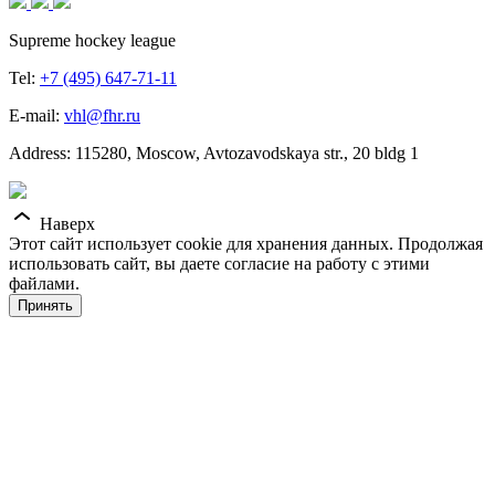
Supreme hockey league
Tel:
+7 (495) 647-71-11
E-mail:
vhl@fhr.ru
Address: 115280, Moscow, Avtozavodskaya str., 20 bldg 1
Наверх
Этот сайт использует cookie для хранения данных. Продолжая
использовать сайт, вы даете согласие на работу с этими
файлами.
Принять