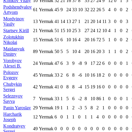
Konkov Vitaly
10
Yermak
52
21
16
37
8
35
27
24
9
12
0
1
5
Podshendyalov
61
Yermak
45
9
24
33
10
32
22
26
5
4
0
0
2
Artyom
Mordvinov
13
Yermak
41
14
13
27
1
21
20
14
11
3
0
0
3
Vasily
Startsev Kirill
21
Yermak
51
15
10
25
3
27
24
12
10
4
1
0
2
Zolotukhin
15
Yermak
51
6
10
16
4
20
16
72
5
1
0
0
2
Nikolai
Maidanyuk
89
Yermak
50
5
5
10
4
20
16
20
3
1
1
0
2
Dmitry
Vorobyov
24
Yermak
47
6
3
9
-8
9
17
22
6
0
0
0
1
Alexei B.
Polozov
45
Yermak
33
2
6
8
-6
10
16
18
2
0
0
0
0
Evgeny
Chubykin
42
Yermak
41
0
8
8
-4
15
19
16
0
0
0
0
0
Sergei
Seleznyov
7
Yermak
33
1
5
6
-2
8
10
86
1
0
0
0
1
Savva
Panin Yaroslav
29
Yermak
19
1
1
2
-3
5
8
2
1
0
0
0
0
Harcharik
12
Yermak
6
0
1
1
0
1
1
4
0
0
0
0
0
Joseph
Kondratyev
49
Yermak
0
0
0
0
0
0
0
0
0
0
0
0
0
Sergei