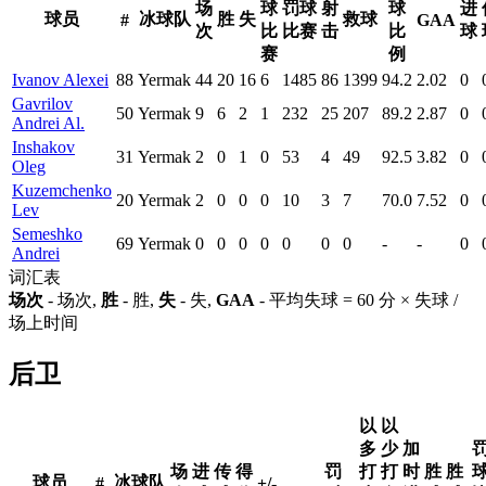
场
球
罚球
射
球
进
球员
冰球队
胜
失
救球
#
GAA
次
比
比赛
击
比
球
赛
例
Ivanov Alexei
88
Yermak
44
20
16
6
1485
86
1399
94.2
2.02
0
Gavrilov
50
Yermak
9
6
2
1
232
25
207
89.2
2.87
0
Andrei Al.
Inshakov
31
Yermak
2
0
1
0
53
4
49
92.5
3.82
0
Oleg
Kuzemchenko
20
Yermak
2
0
0
0
10
3
7
70.0
7.52
0
Lev
Semeshko
69
Yermak
0
0
0
0
0
0
0
-
-
0
Andrei
词汇表
场次
- 场次,
胜
- 胜,
失
- 失,
GAA
- 平均失球 = 60 分 × 失球 /
场上时间
后卫
以
以
多
少
加
场
进
传
得
罚
打
打
时
胜
胜
球员
冰球队
#
+/-