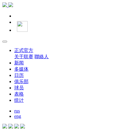
正式官方
关于联赛
聯絡人
新闻
多媒体
日历
俱乐部
球员
表格
统计
rus
eng