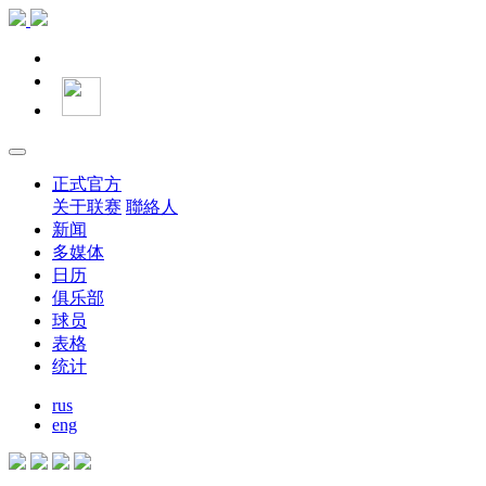
正式官方
关于联赛
聯絡人
新闻
多媒体
日历
俱乐部
球员
表格
统计
rus
eng