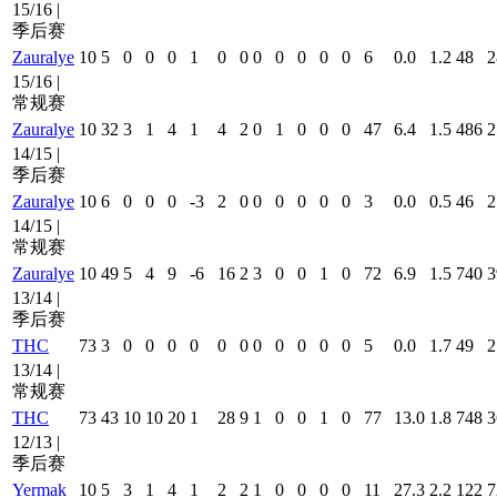
15/16 |
季后赛
Zauralye
10
5
0
0
0
1
0
0
0
0
0
0
0
6
0.0
1.2
48
2
15/16 |
常规赛
Zauralye
10
32
3
1
4
1
4
2
0
1
0
0
0
47
6.4
1.5
486
2
14/15 |
季后赛
Zauralye
10
6
0
0
0
-3
2
0
0
0
0
0
0
3
0.0
0.5
46
2
14/15 |
常规赛
Zauralye
10
49
5
4
9
-6
16
2
3
0
0
1
0
72
6.9
1.5
740
3
13/14 |
季后赛
THC
73
3
0
0
0
0
0
0
0
0
0
0
0
5
0.0
1.7
49
2
13/14 |
常规赛
THC
73
43
10
10
20
1
28
9
1
0
0
1
0
77
13.0
1.8
748
3
12/13 |
季后赛
Yermak
10
5
3
1
4
1
2
2
1
0
0
0
0
11
27.3
2.2
122
7