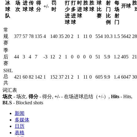
冰
场
进
传
得
罚
打
打
时
胜
胜
球
射
每
胜
开球
+/-
球
次
球
球
分
时
少
多
进
球
球
比
门
场
队
进
进
球
赛
比
射
球
球
例
门
常
规
377
57
78
135
4
140
35
20
2
1
11
0
554
10.3
1.5
5642
28
赛
季
后
44
3
4
7
-3
12
2
1
0
0
0
0
51
5.9
1.2
405
21
赛
SHL
总
421
60
82
142
1
152
37
21
2
1
11
0
605
9.9
1.4
6047
30
共
词汇表
场次
- 场次,
得分
- 得分,
+/-
- 在场进球总结（+/-）,
Hits
- Hits,
BLS
- Blocked shots
新闻
多媒体
日历
表格