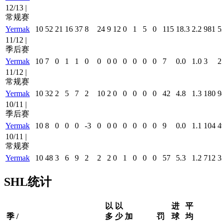
12/13 |
常规赛
Yermak
10
52
21
16
37
8
24
9
12
0
1
5
0
115
18.3
2.2
981
5
11/12 |
季后赛
Yermak
10
7
0
1
1
0
0
0
0
0
0
0
0
7
0.0
1.0
3
2
11/12 |
常规赛
Yermak
10
32
2
5
7
2
10
2
0
0
0
0
0
42
4.8
1.3
180
9
10/11 |
季后赛
Yermak
10
8
0
0
0
-3
0
0
0
0
0
0
0
9
0.0
1.1
104
4
10/11 |
常规赛
Yermak
10
48
3
6
9
2
2
2
0
1
0
0
0
57
5.3
1.2
712
3
SHL统计
以
以
进
平
季 /
多
少
加
罚
球
均