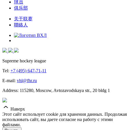
球员
俱乐部
关于联赛
聯絡人
Supreme hockey league
Tel:
+7 (495) 647-71-11
E-mail:
vhl@fhr.ru
Address: 115280, Moscow, Avtozavodskaya str., 20 bldg 1
Наверх
Этот сайт использует cookie для хранения данных. Продолжая
использовать сайт, вы даете согласие на работу с этими
файлами.