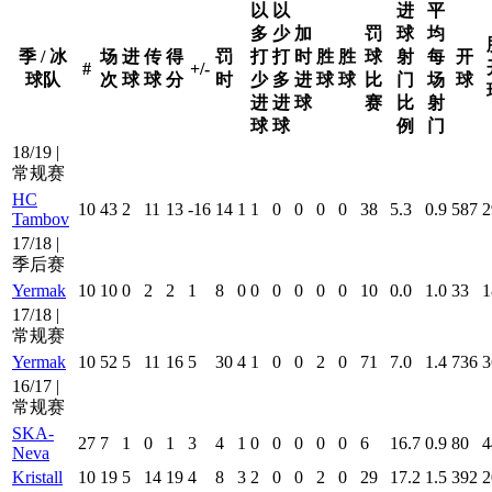
以
以
进
平
多
少
加
罚
球
均
季 / 冰
场
进
传
得
罚
打
打
时
胜
胜
球
射
每
开
#
+/-
球队
次
球
球
分
时
少
多
进
球
球
比
门
场
球
进
进
球
赛
比
射
球
球
例
门
18/19 |
常规赛
HC
10
43
2
11
13
-16
14
1
1
0
0
0
0
38
5.3
0.9
587
2
Tambov
17/18 |
季后赛
Yermak
10
10
0
2
2
1
8
0
0
0
0
0
0
10
0.0
1.0
33
1
17/18 |
常规赛
Yermak
10
52
5
11
16
5
30
4
1
0
0
2
0
71
7.0
1.4
736
3
16/17 |
常规赛
SKA-
27
7
1
0
1
3
4
1
0
0
0
0
0
6
16.7
0.9
80
4
Neva
Kristall
10
19
5
14
19
4
8
3
2
0
0
2
0
29
17.2
1.5
392
2