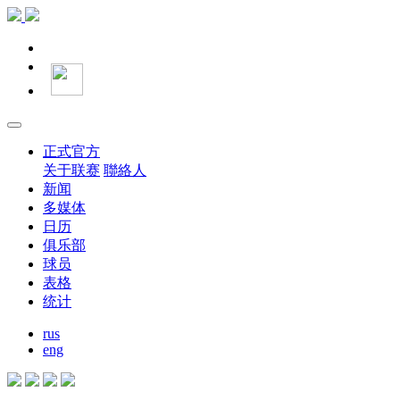
正式官方
关于联赛
聯絡人
新闻
多媒体
日历
俱乐部
球员
表格
统计
rus
eng