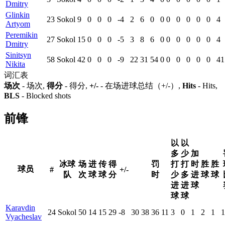
Dmitry
Glinkin
23
Sokol
9
0
0
0
-4
2
6
0
0
0
0
0
0
0
4
Artyom
Peremikin
27
Sokol
15
0
0
0
-5
3
8
6
0
0
0
0
0
0
4
Dmitry
Sinitsyn
58
Sokol
42
0
0
0
-9
22
31
54
0
0
0
0
0
0
41
Nikita
词汇表
场次
- 场次,
得分
- 得分,
+/-
- 在场进球总结（+/-）,
Hits
- Hits,
BLS
- Blocked shots
前锋
以
以
多
少
加
冰球
场
进
传
得
罚
打
打
时
胜
胜
球员
#
+/-
队
次
球
球
分
时
少
多
进
球
球
进
进
球
球
球
Karavdin
24
Sokol
50
14
15
29
-8
30
38
36
11
3
0
1
2
1
1
Vyacheslav