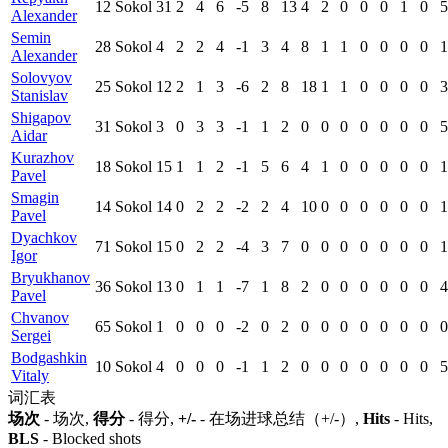
12
Sokol
31
2
4
6
-5
8
13
4
2
0
0
0
1
0
5
Alexander
Semin
28
Sokol
4
2
2
4
-1
3
4
8
1
1
0
0
0
0
1
Alexander
Solovyov
25
Sokol
12
2
1
3
-6
2
8
18
1
1
0
0
0
0
3
Stanislav
Shigapov
31
Sokol
3
0
3
3
-1
1
2
0
0
0
0
0
0
0
5
Aidar
Kurazhov
18
Sokol
15
1
1
2
-1
5
6
4
1
0
0
0
0
0
1
Pavel
Smagin
14
Sokol
14
0
2
2
-2
2
4
10
0
0
0
0
0
0
1
Pavel
Dyachkov
71
Sokol
15
0
2
2
-4
3
7
0
0
0
0
0
0
0
1
Igor
Bryukhanov
36
Sokol
13
0
1
1
-7
1
8
2
0
0
0
0
0
0
4
Pavel
Chvanov
65
Sokol
1
0
0
0
-2
0
2
0
0
0
0
0
0
0
0
Sergei
Bodgashkin
10
Sokol
4
0
0
0
-1
1
2
0
0
0
0
0
0
0
5
Vitaly
词汇表
场次
- 场次,
得分
- 得分,
+/-
- 在场进球总结（+/-）,
Hits
- Hits,
BLS
- Blocked shots