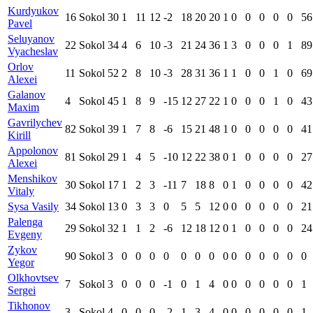
Kurdyukov
16
Sokol
30
1
11
12
-2
18
20
20
1
0
0
0
0
0
56
Pavel
Seluyanov
22
Sokol
34
4
6
10
-3
21
24
36
1
3
0
0
0
1
89
Vyacheslav
Orlov
11
Sokol
52
2
8
10
-3
28
31
36
1
1
0
0
1
0
69
Alexei
Galanov
4
Sokol
45
1
8
9
-15
12
27
22
1
0
0
0
1
0
43
Maxim
Gavrilychev
82
Sokol
39
1
7
8
-6
15
21
48
1
0
0
0
0
0
41
Kirill
Appolonov
81
Sokol
29
1
4
5
-10
12
22
38
0
1
0
0
0
0
27
Alexei
Menshikov
30
Sokol
17
1
2
3
-11
7
18
8
0
1
0
0
0
0
42
Vitaly
Sysa Vasily
34
Sokol
13
0
3
3
0
5
5
12
0
0
0
0
0
0
21
Palenga
29
Sokol
32
1
1
2
-6
12
18
12
0
1
0
0
0
0
24
Evgeny
Zykov
90
Sokol
3
0
0
0
0
0
0
0
0
0
0
0
0
0
0
Yegor
Olkhovtsev
7
Sokol
3
0
0
0
-1
0
1
4
0
0
0
0
0
0
1
Sergei
Tikhonov
3
Sokol
4
0
0
0
-2
1
3
4
0
0
0
0
0
0
1