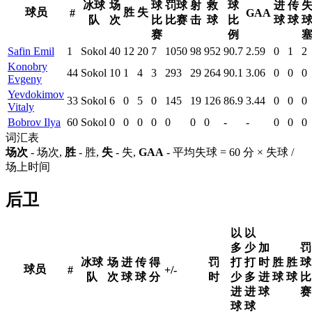
冰球
场
球
罚球
射
救
球
进
传
球员
胜
失
#
GAA
队
次
比
比赛
击
球
比
球
球
赛
例
Safin Emil
1
Sokol
40
12
20
7
1050
98
952
90.7
2.59
0
1
2
Konobry
44
Sokol
10
1
4
3
293
29
264
90.1
3.06
0
0
0
Evgeny
Yevdokimov
33
Sokol
6
0
5
0
145
19
126
86.9
3.44
0
0
0
Vitaly
Bobrov Ilya
60
Sokol
0
0
0
0
0
0
0
-
-
0
0
0
词汇表
场次
- 场次,
胜
- 胜,
失
- 失,
GAA
- 平均失球 = 60 分 × 失球 /
场上时间
后卫
以
以
多
少
加
罚
冰球
场
进
传
得
罚
打
打
时
胜
胜
球
球员
#
+/-
队
次
球
球
分
时
少
多
进
球
球
比
进
进
球
赛
球
球