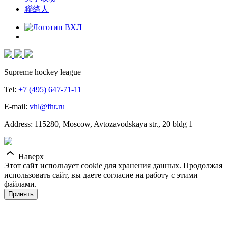
聯絡人
Supreme hockey league
Tel:
+7 (495) 647-71-11
E-mail:
vhl@fhr.ru
Address: 115280, Moscow, Avtozavodskaya str., 20 bldg 1
Наверх
Этот сайт использует cookie для хранения данных. Продолжая
использовать сайт, вы даете согласие на работу с этими
файлами.
Принять