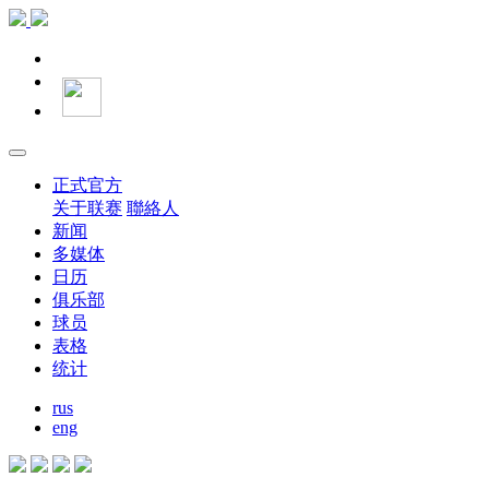
正式官方
关于联赛
聯絡人
新闻
多媒体
日历
俱乐部
球员
表格
统计
rus
eng