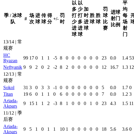
以
以
平
多
少
加
罚
均
进球
季 / 冰球
场
进
传
得
罚
打
打
时
胜
胜
球
每
射门
#
+/-
队
次
球
球
分
时
少
多
进
球
球
比
场
比例
进
进
球
赛
射
球
球
门
13/14 | 常
规赛
HC
99
17
0
1
1
-5
8
0
0
0
0
0
0
23
0.0
1.4
53
Ryazan
Neftyanik
9
9
2
0
2
-2
8
2
0
0
0
0
0
12
16.7
1.3
12
12/13 | 常
规赛
Sokol
31
3
0
3
3
-1
0
0
0
0
0
0
0
5
0.0
1.7
0
Titan
19
6
0
1
1
0
6
0
0
0
0
0
0
7
0.0
1.2
3
Ariada-
9
15
1
1
2
-3
8
1
0
0
0
1
0
23
4.3
1.5
11
Akpars
11/12 | 季
后赛
Ariada-
9
5
1
0
1
1
10
1
0
0
0
0
0
18
5.6
3.6
0
Akpars