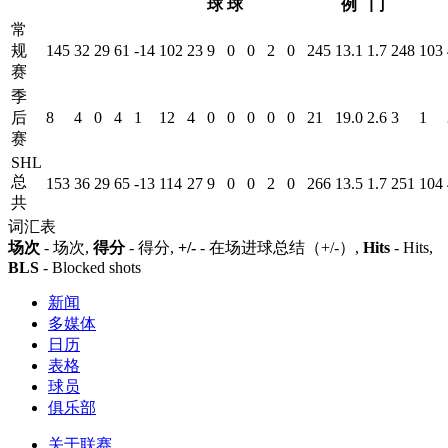
球
球
例
门
常
规
145
32
29
61
-14
102
23
9
0
0
2
0
245
13.1
1.7
248
103
赛
季
后
8
4
0
4
1
12
4
0
0
0
0
0
21
19.0
2.6
3
1
赛
SHL
总
153
36
29
65
-13
114
27
9
0
0
2
0
266
13.5
1.7
251
104
共
词汇表
场次
- 场次,
得分
- 得分,
+/-
- 在场进球总结（+/-）,
Hits
- Hits,
BLS
- Blocked shots
新闻
多媒体
日历
表格
球员
俱乐部
关于联赛