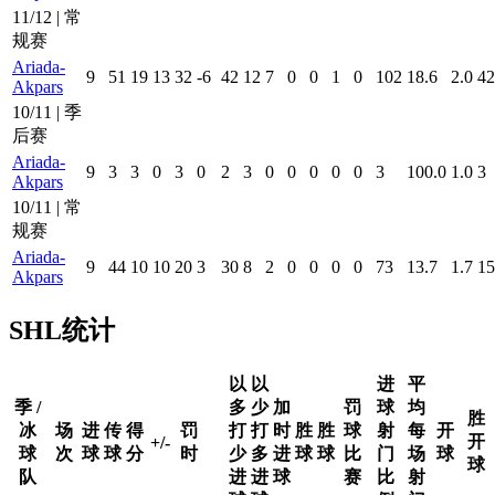
11/12 | 常
规赛
Ariada-
9
51
19
13
32
-6
42
12
7
0
0
1
0
102
18.6
2.0
42
Akpars
10/11 | 季
后赛
Ariada-
9
3
3
0
3
0
2
3
0
0
0
0
0
3
100.0
1.0
3
Akpars
10/11 | 常
规赛
Ariada-
9
44
10
10
20
3
30
8
2
0
0
0
0
73
13.7
1.7
15
Akpars
SHL统计
以
以
进
平
季 /
多
少
加
罚
球
均
胜
冰
场
进
传
得
罚
打
打
时
胜
胜
球
射
每
开
开
+/-
球
次
球
球
分
时
少
多
进
球
球
比
门
场
球
球
队
进
进
球
赛
比
射