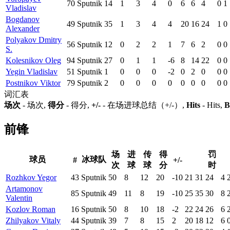
70
Sputnik
14
1
3
4
0
6
6
4
0
1
Vladislav
Bogdanov
49
Sputnik
35
1
3
4
4
20
16
24
1
0
Alexander
Polyakov Dmitry
56
Sputnik
12
0
2
2
1
7
6
2
0
0
S.
Kolesnikov Oleg
94
Sputnik
27
0
1
1
-6
8
14
22
0
0
Yegin Vladislav
51
Sputnik
1
0
0
0
-2
0
2
0
0
0
Postnikov Viktor
79
Sputnik
2
0
0
0
0
0
0
0
0
0
词汇表
场次
- 场次,
得分
- 得分,
+/-
- 在场进球总结（+/-）,
Hits
- Hits,
B
前锋
场
进
传
得
罚
球员
冰球队
#
+/-
次
球
球
分
时
Rozhkov Yegor
43
Sputnik
50
8
12
20
-10
21
31
24
4
Artamonov
85
Sputnik
49
11
8
19
-10
25
35
30
8
Valentin
Kozlov Roman
16
Sputnik
50
8
10
18
-2
22
24
26
6
Zhilyakov Vitaly
44
Sputnik
39
7
8
15
2
20
18
12
6