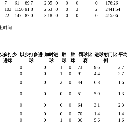
7
61
89.7
2.35
0
0
0
0
178:26
103
1150
91.8
2.53
0
0
3
2
2441:54
22
147
87.0
3.18
0
0
0
0
415:06
 场上时间
以多打少
以少打多进
加时进
胜
胜
罚球比
进球射门比
平
进球
球
球
球
球
赛
例
0
0
1
0
73
9.6
2.7
0
0
1
0
91
4.4
2.7
0
0
2
0
44
6.8
1.6
0
0
0
0
51
5.9
1.3
0
0
0
0
64
3.1
2.3
0
0
0
0
70
1.4
1.4
0
0
1
0
36
5.6
1.6