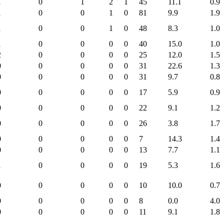
1
0
1
2
1
45
11.1
0.9
1
0
0
1
0
81
9.9
1.9
1
0
0
1
0
48
8.3
1.0
1
0
0
0
0
40
15.0
1.0
2
0
0
0
0
25
12.0
1.5
0
0
0
0
0
31
22.6
1.3
0
0
0
0
0
31
9.7
0.8
0
0
0
0
0
17
5.9
0.9
0
0
0
0
0
22
9.1
1.2
0
0
0
0
0
26
3.8
1.7
0
0
0
0
0
7
14.3
1.4
0
0
0
0
0
13
7.7
1.1
1
0
0
0
0
19
5.3
1.6
0
0
0
0
0
10
10.0
0.7
0
0
0
0
0
8
0.0
4.0
0
0
0
0
0
11
9.1
1.8