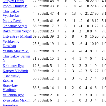
Guryev Denis
27
Sputnik
48
5
10
15
-2
20
22
30
4
Popov Dmitry P.
63
Sputnik
43
8
6
14
-4
18
22
18
7
Chistyakov
4
Sputnik
47
4
9
13
-6
21
27
30
3
Vyacheslav
Popov Pavel
8
Sputnik
41
6
5
11
-2
16
18
12
5
Gribanov Sergei
65
Sputnik
17
3
8
11
-1
10
11
22
1
Rakhimullin Yegor
15
Sputnik
23
7
2
9
2
10
8
4
7
Ustyantsev Mikhail
69
Sputnik
39
3
5
8
-7
9
16
20
3
Yesirkenov
25
Sputnik
19
1
4
5
-6
4
10
10
1
Doszhan
Yashin Maxim V.
98
Sputnik
18
2
2
4
-4
4
8
0
2
Chistyakov Sergei
31
Sputnik
15
1
3
4
1
7
6
4
1
N.
Krikunov Ilya
12
Sputnik
5
1
2
3
2
3
1
0
1
Karpov Vladimir
39
Sputnik
12
1
2
3
-2
3
5
27
1
Oshchinsky
55
Sputnik
12
1
2
3
-5
2
7
4
0
Zakhar
Borovkov
68
Sputnik
14
1
1
2
0
4
4
6
1
Vladimir
Velichkin Igor
37
Sputnik
2
0
2
2
3
3
0
0
0
Zyuzyakin Maxim
34
Sputnik
6
1
0
1
0
3
3
4
1
Vorontsov