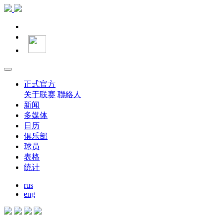
正式官方
关于联赛
聯絡人
新闻
多媒体
日历
俱乐部
球员
表格
统计
rus
eng