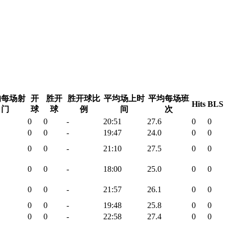
均每场射
开
胜开
胜开球比
平均场上时
平均每场班
Hits
BLS
门
球
球
例
间
次
0
0
-
20:51
27.6
0
0
0
0
-
19:47
24.0
0
0
0
0
-
21:10
27.5
0
0
0
0
-
18:00
25.0
0
0
0
0
-
21:57
26.1
0
0
0
0
-
19:48
25.8
0
0
0
0
-
22:58
27.4
0
0