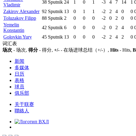
38
Sputnik
24
1
0
1
-3
4
7
14
1
Vladimir
Zakirov Alexander
92
Sputnik
13
0
1
1
-2
2
4
0
0
Toluzakov Filipp
88
Sputnik
2
0
0
0
-2
0
2
0
0
Yemelin
42
Sputnik
6
0
0
0
-2
0
2
4
0
Konstantin
Golovkin Yury
45
Sputnik
13
0
0
0
-2
2
4
2
0
词汇表
场次
- 场次,
得分
- 得分,
+/-
- 在场进球总结（+/-）,
Hits
- Hits,
B
新闻
多媒体
日历
表格
球员
俱乐部
关于联赛
聯絡人