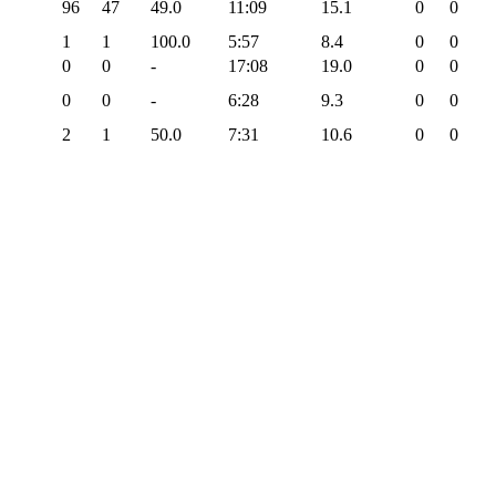
96
47
49.0
11:09
15.1
0
0
1
1
100.0
5:57
8.4
0
0
0
0
-
17:08
19.0
0
0
0
0
-
6:28
9.3
0
0
2
1
50.0
7:31
10.6
0
0