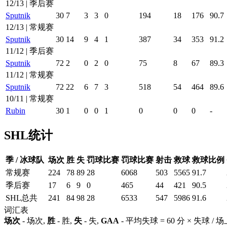
12/13 | 季后赛
Sputnik
30
7
3
3
0
194
18
176
90.7
12/13 | 常规赛
Sputnik
30
14
9
4
1
387
34
353
91.2
11/12 | 季后赛
Sputnik
72
2
0
2
0
75
8
67
89.3
11/12 | 常规赛
Sputnik
72
22
6
7
3
518
54
464
89.6
10/11 | 常规赛
Rubin
30
1
0
0
1
0
0
0
-
SHL统计
季 / 冰球队
场次
胜
失
罚球比赛
罚球比赛
射击
救球
救球比例
常规赛
224
78
89
28
6068
503
5565
91.7
季后赛
17
6
9
0
465
44
421
90.5
SHL总共
241
84
98
28
6533
547
5986
91.6
词汇表
场次
- 场次,
胜
- 胜,
失
- 失,
GAA
- 平均失球 = 60 分 × 失球 /