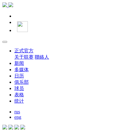
正式官方
关于联赛
聯絡人
新闻
多媒体
日历
俱乐部
球员
表格
统计
rus
eng